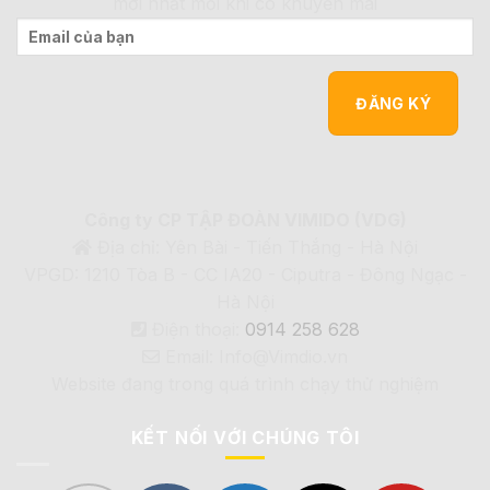
mới nhất mỗi khi có khuyến mãi
Công ty CP TẬP ĐOÀN VIMIDO (VDG)
Địa chỉ: Yên Bài - Tiến Thắng - Hà Nội
VPGD: 1210 Tòa B - CC IA20 - Ciputra - Đông Ngạc -
Hà Nội
Điện thoại:
0914 258 628
Email: Info@Vimdio.vn
Website đang trong quá trình chạy thử nghiệm
KẾT NỐI VỚI CHÚNG TÔI