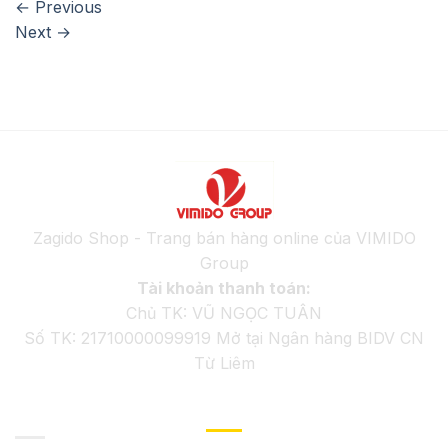
←
Previous
Next
→
Zagido Shop - Trang bán hàng online của VIMIDO
Group
Tài khoản thanh toán:
Chủ TK: VŨ NGỌC TUÂN
Số TK: 21710000099919 Mở tại Ngân hàng BIDV CN
Từ Liêm
GIỚI THIỆU