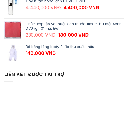
Cây nước nóng lạnh HCV051-WH
Giá gốc là: 4,440,000 VNĐ.
Giá hiện tại 
4,440,000
VNĐ
4,400,000
VNĐ
Thảm xốp tập võ thuật kích thước 1mx1m (01 mặt Xanh
Dương , 01 mặt Đỏ)
Giá gốc là: 230,000 VNĐ.
Giá hiện tại là: 1
230,000
VNĐ
180,000
VNĐ
Bộ băng lông body 2 lớp thú xuất khẩu
140,000
VNĐ
LIÊN KẾT ĐƯỢC TÀI TRỢ