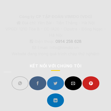
Công ty CP TẬP ĐOÀN VIMIDO (VDG)
Địa chỉ: Yên Bài - Tiến Thắng - Hà Nội
VPGD: 1210 Tòa B - CC IA20 - Ciputra - Đông Ngạc -
Hà Nội
Điện thoại:
0914 258 628
Email: Info@Vimdio.vn
Website đang trong quá trình chạy thử nghiệm
KẾT NỐI VỚI CHÚNG TÔI