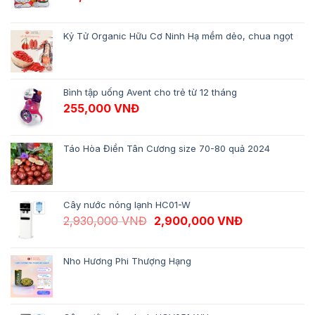
Kỷ Tử Organic Hữu Cơ Ninh Hạ mềm dẻo, chua ngọt
Bình tập uống Avent cho trẻ từ 12 tháng
255,000
VNĐ
Táo Hòa Điền Tân Cương size 70-80 quả 2024
Cây nước nóng lạnh HC01-W
Giá gốc là: 2,930,000 VNĐ.
Giá hiện tại 
2,930,000
VNĐ
2,900,000
VNĐ
Nho Hương Phi Thượng Hạng