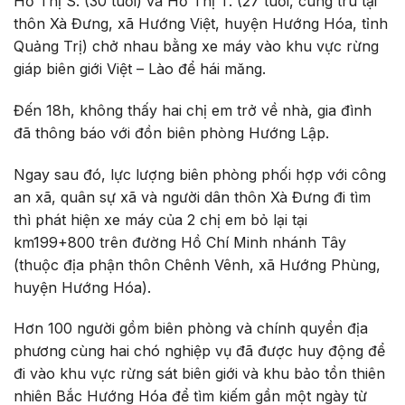
Hồ Thị S. (30 tuổi) và Hồ Thị T. (27 tuổi, cùng trú tại
thôn Xà Đưng, xã Hướng Việt, huyện Hướng Hóa, tỉnh
Quảng Trị) chở nhau bằng xe máy vào khu vực rừng
giáp biên giới Việt – Lào để hái măng.
Đến 18h, không thấy hai chị em trở về nhà, gia đình
đã thông báo với đồn biên phòng Hướng Lập.
Ngay sau đó, lực lượng biên phòng phối hợp với công
an xã, quân sự xã và người dân thôn Xà Đưng đi tìm
thì phát hiện xe máy của 2 chị em bỏ lại tại
km199+800 trên đường Hồ Chí Minh nhánh Tây
(thuộc địa phận thôn Chênh Vênh, xã Hướng Phùng,
huyện Hướng Hóa).
Hơn 100 người gồm biên phòng và chính quyền địa
phương cùng hai chó nghiệp vụ đã được huy động để
đi vào khu vực rừng sát biên giới và khu bảo tồn thiên
nhiên Bắc Hướng Hóa để tìm kiếm gần một ngày từ