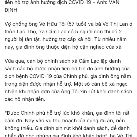
tiền hỗ trợ ảnh hưởng dịch COVID-19 – Ảnh: VĂN
ĐỊNH
Vợ chồng ông Võ Hữu Tôi (57 tuổi) và bà Võ Thị Lan ở
thôn Lạc Thọ, xã Cẩm Lạc có 5 người con thì có 2
người bị tàn tật, hưởng trợ cấp xã hội. Từ nhiều năm
nay, gia đình ông thuộc diện hộ cận nghèo của xã.
Vừa qua, cán bộ chính sách xã Cẩm Lạc lập danh
sách các hộ được nhận tiền hỗ trợ do ảnh hưởng của
dịch bệnh COVID-19 của Chính phủ, gia đình ông nằm
trong diện được nhận hỗ trợ. Một số cán bộ xã ngạc
nhiên khi nhận đơn của ông Tôi xin rút khỏi danh sách
các hộ nhận tiền.
“Được Chính phủ hỗ trợ lúc khó khăn, gia đình tôi rất
cảm ơn. Nay vào vụ thu hoạch lúa cũng đủ ăn, nên
không thiếu. Gia đình xin rút khỏi danh sách, để dành
phần đó cho những gia đình khó khăn hơn”, bà Võ Thị