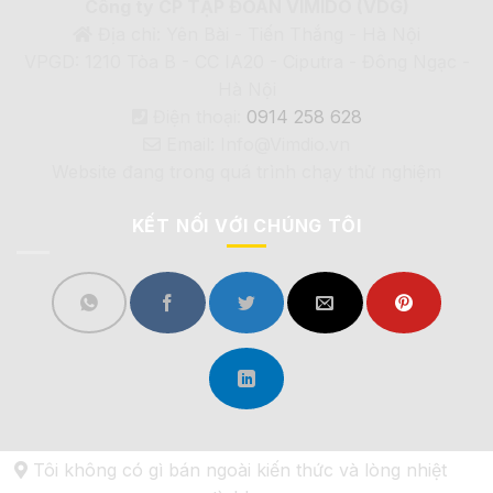
Công ty CP TẬP ĐOÀN VIMIDO (VDG)
Địa chỉ: Yên Bài - Tiến Thắng - Hà Nội
VPGD: 1210 Tòa B - CC IA20 - Ciputra - Đông Ngạc -
Hà Nội
Điện thoại:
0914 258 628
Email: Info@Vimdio.vn
Website đang trong quá trình chạy thử nghiệm
KẾT NỐI VỚI CHÚNG TÔI
Tôi không có gì bán ngoài kiến thức và lòng nhiệt