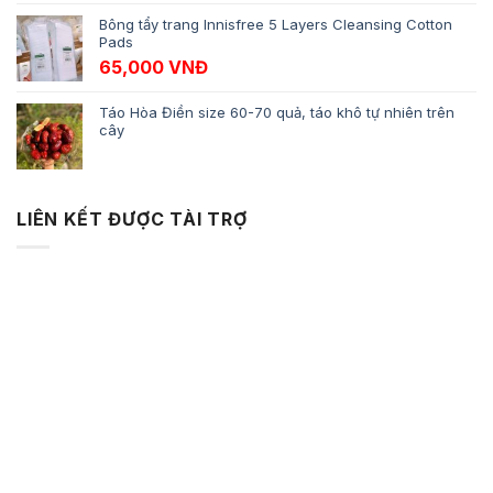
Bông tẩy trang Innisfree 5 Layers Cleansing Cotton
Pads
65,000
VNĐ
Táo Hòa Điền size 60-70 quả, táo khô tự nhiên trên
cây
LIÊN KẾT ĐƯỢC TÀI TRỢ