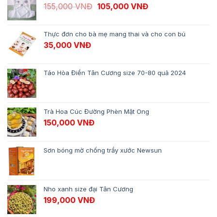
Giá gốc là: 155,000 VNĐ.
Giá hiện tại là: 10
155,000
VNĐ
105,000
VNĐ
Thực đơn cho bà mẹ mang thai và cho con bú
35,000
VNĐ
Táo Hòa Điền Tân Cương size 70-80 quả 2024
Trà Hoa Cúc Đường Phèn Mật Ong
150,000
VNĐ
Sơn bóng mờ chống trầy xước Newsun
Nho xanh size đại Tân Cương
199,000
VNĐ