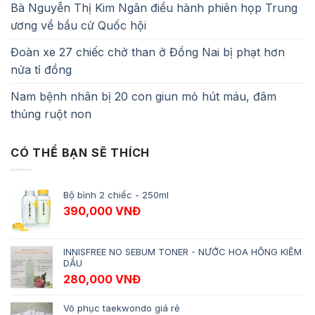
Bà Nguyễn Thị Kim Ngân điều hành phiên họp Trung
ương về bầu cử Quốc hội
Đoàn xe 27 chiếc chở than ở Đồng Nai bị phạt hơn
nửa tỉ đồng
Nam bệnh nhân bị 20 con giun mỏ hút máu, đâm
thủng ruột non
CÓ THỂ BẠN SẼ THÍCH
Bộ bình 2 chiếc - 250ml
390,000
VNĐ
INNISFREE NO SEBUM TONER - NƯỚC HOA HỒNG KIỀM
DẦU
280,000
VNĐ
Võ phục taekwondo giá rẻ