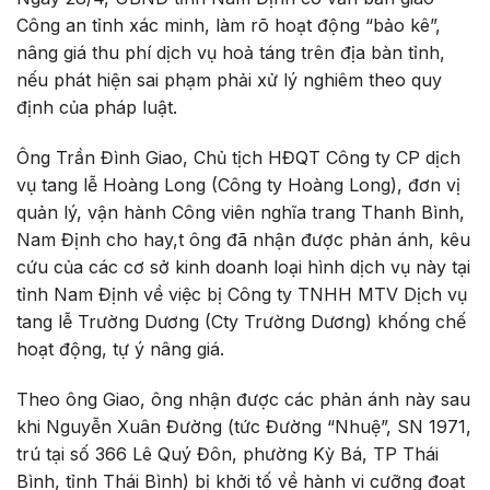
Công an tỉnh xác minh, làm rõ hoạt động “bảo kê”,
nâng giá thu phí dịch vụ hoả táng trên địa bàn tỉnh,
nếu phát hiện sai phạm phải xử lý nghiêm theo quy
định của pháp luật.
Ông Trần Đình Giao, Chủ tịch HĐQT Công ty CP dịch
vụ tang lễ Hoàng Long (Công ty Hoàng Long), đơn vị
quản lý, vận hành Công viên nghĩa trang Thanh Bình,
Nam Định cho hay,t ông đã nhận được phản ánh, kêu
cứu của các cơ sở kinh doanh loại hình dịch vụ này tại
tỉnh Nam Định về việc bị Công ty TNHH MTV Dịch vụ
tang lễ Trường Dương (Cty Trường Dương) khống chế
hoạt động, tự ý nâng giá.
Theo ông Giao, ông nhận được các phản ánh này sau
khi Nguyễn Xuân Đường (tức Đường “Nhuệ”, SN 1971,
trú tại số 366 Lê Quý Đôn, phường Kỳ Bá, TP Thái
Bình, tỉnh Thái Bình) bị khởi tố về hành vi cưỡng đoạt