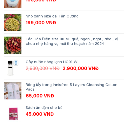
Nho xanh size đại Tân Cương
199,000
VNĐ
Táo Hòa Điền size 80-90 quả, ngon , ngọt , dẻo , vị
chua nhẹ hàng vụ mới thu hoạch năm 2024
Cây nước nóng lạnh HC01-W
Giá gốc là: 2,930,000 VNĐ.
Giá hiện tại 
2,930,000
VNĐ
2,900,000
VNĐ
Bông tẩy trang Innisfree 5 Layers Cleansing Cotton
Pads
65,000
VNĐ
Sách ăn dặm cho bé
45,000
VNĐ