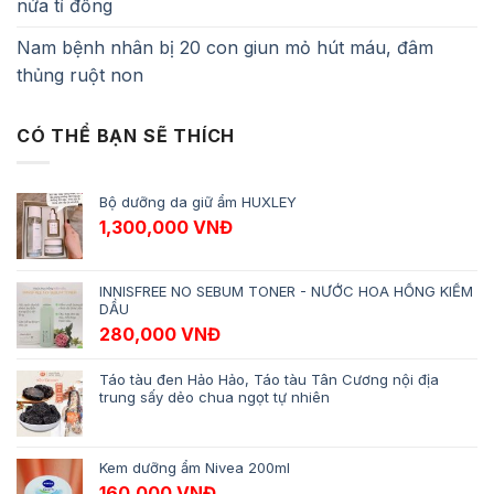
nửa tỉ đồng
Nam bệnh nhân bị 20 con giun mỏ hút máu, đâm
thủng ruột non
CÓ THỂ BẠN SẼ THÍCH
Bộ dưỡng da giữ ẩm HUXLEY
1,300,000
VNĐ
INNISFREE NO SEBUM TONER - NƯỚC HOA HỒNG KIỀM
DẦU
280,000
VNĐ
Táo tàu đen Hảo Hảo, Táo tàu Tân Cương nội địa
trung sấy dẻo chua ngọt tự nhiên
Kem dưỡng ẩm Nivea 200ml
160,000
VNĐ