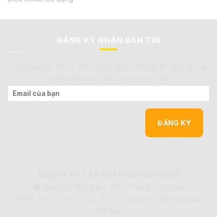
ĐĂNG KÝ NHẬN BẢN TIN
Nhập email để có thể nhận được thông tin đầy đủ và
mới nhất mỗi khi có khuyến mãi
Công ty CP TẬP ĐOÀN VIMIDO (VDG)
Địa chỉ: Yên Bài - Tiến Thắng - Hà Nội
VPGD: 1210 Tòa B - CC IA20 - Ciputra - Đông Ngạc -
Hà Nội