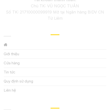
Chủ TK: VŨ NGỌC TUÂN
Số TK: 21710000099919 Mở tại Ngân hàng BIDV CN
Từ Liêm
GIỚI THIỆU
Giới thiệu
Cửa hàng
Tin tức
Quy định sử dụng
Liên hệ
HƯỚNG DẪN, HỖ TRỢ