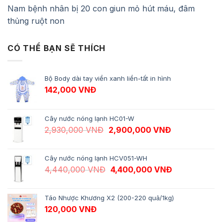
Nam bệnh nhân bị 20 con giun mỏ hút máu, đâm
thủng ruột non
CÓ THỂ BẠN SẼ THÍCH
Bộ Body dài tay viền xanh liền-tất in hình
142,000
VNĐ
Cây nước nóng lạnh HC01-W
Giá gốc là: 2,930,000 VNĐ.
Giá hiện tại 
2,930,000
VNĐ
2,900,000
VNĐ
Cây nước nóng lạnh HCV051-WH
Giá gốc là: 4,440,000 VNĐ.
Giá hiện tại 
4,440,000
VNĐ
4,400,000
VNĐ
Táo Nhược Khương X2 (200-220 quả/1kg)
120,000
VNĐ