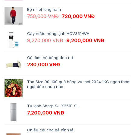
Bộ nỉ lót lông nam
Giá gốc là: 750,000 VNĐ.
Giá hiện tại là: 
750,000
VNĐ
720,000
VNĐ
Cây nước nóng lạnh HCV351-WH
Giá gốc là: 9,270,000 VNĐ.
Giá hiện tại 
9,270,000
VNĐ
9,200,000
VNĐ
Gối ôm thỏ bông đeo nơ
230,000
VNĐ
Táo Size 90-100 quả hàng vụ mới 2024 1KG ngon thơm
ngọt dẻo chua nhẹ
Tủ lạnh Sharp SJ-X251E-SL
7,200,000
VNĐ
Chiếu cói cho bé hình lá