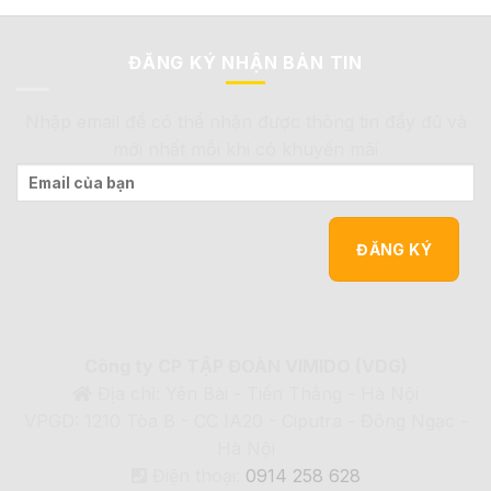
ĐĂNG KÝ NHẬN BẢN TIN
Nhập email để có thể nhận được thông tin đầy đủ và
mới nhất mỗi khi có khuyến mãi
Công ty CP TẬP ĐOÀN VIMIDO (VDG)
Địa chỉ: Yên Bài - Tiến Thắng - Hà Nội
VPGD: 1210 Tòa B - CC IA20 - Ciputra - Đông Ngạc -
Hà Nội
Điện thoại:
0914 258 628