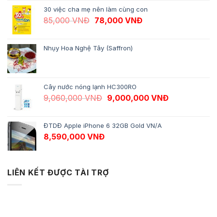
30 việc cha mẹ nên làm cùng con
Giá gốc là: 85,000 VNĐ.
Giá hiện tại là: 78,
85,000
VNĐ
78,000
VNĐ
Nhụy Hoa Nghệ Tây (Saffron)
Cây nước nóng lạnh HC300RO
Giá gốc là: 9,060,000 VNĐ.
Giá hiện tại 
9,060,000
VNĐ
9,000,000
VNĐ
ĐTDĐ Apple iPhone 6 32GB Gold VN/A
8,590,000
VNĐ
LIÊN KẾT ĐƯỢC TÀI TRỢ