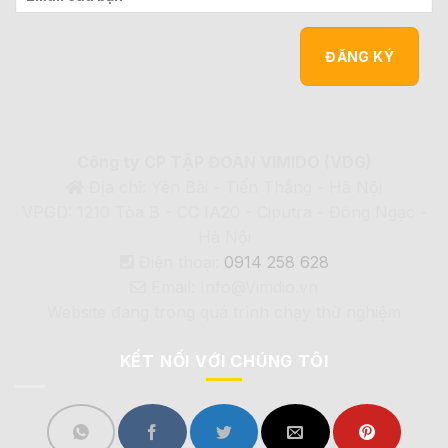
Công ty CP TẬP ĐOÀN VIMIDO (VDG)
Địa chỉ: Yên Bài - Tiến Thắng - Hà Nội
VPGD: 1210 Tòa B - CC IA20 - Ciputra - Đông Ngạc -
Hà Nội
Điện thoại:
0914 258 628
Email: Info@Vimdio.vn
Website đang trong quá trình chạy thử nghiệm
KẾT NỐI VỚI CHÚNG TÔI