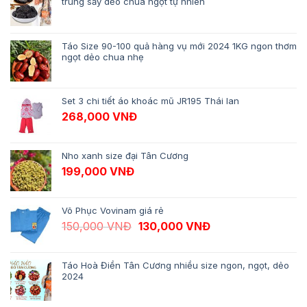
trung sấy dẻo chua ngọt tự nhiên
Táo Size 90-100 quả hàng vụ mới 2024 1KG ngon thơm
ngọt dẻo chua nhẹ
Set 3 chi tiết áo khoác mũ JR195 Thái lan
268,000
VNĐ
Nho xanh size đại Tân Cương
199,000
VNĐ
Võ Phục Vovinam giá rẻ
Giá gốc là: 150,000 VNĐ.
Giá hiện tại là: 13
150,000
VNĐ
130,000
VNĐ
Táo Hoà Điền Tân Cương nhiều size ngon, ngọt, dẻo
2024