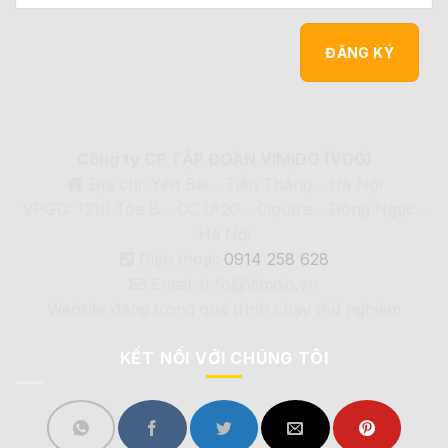
Công ty CP TẬP ĐOÀN VIMIDO (VDG)
Địa chỉ: Yên Bài - Tiến Thắng - Hà Nội
VPGD: 1210 Tòa B - CC IA20 - Ciputra - Đông Ngạc -
Hà Nội
Điện thoại:
0914 258 628
Email: Info@Vimdio.vn
Website đang trong quá trình chạy thử nghiệm
KẾT NỐI VỚI CHÚNG TÔI