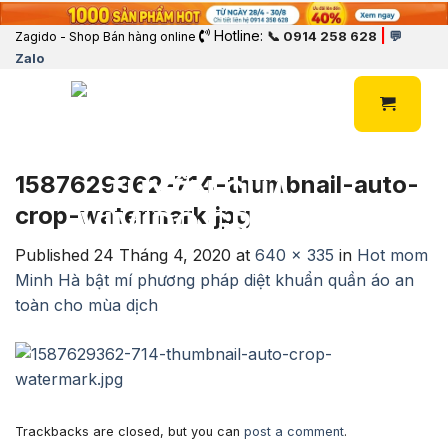
Hotline:
|
📞 0914 258 628
💬
Zagido - Shop Bán hàng online
Zalo
1587629362-714-thumbnail-auto-
crop-watermark.jpg
Published
24 Tháng 4, 2020
at
640 × 335
in
Hot mom
Minh Hà bật mí phương pháp diệt khuẩn quần áo an
toàn cho mùa dịch
Trackbacks are closed, but you can
post a comment
.