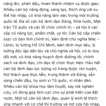
nâng lên, phấn đấu, hoàn thành nhiệm vụ được giao.
Nhiều cán bộ năng động, sáng tạo, thích ứng với xu
thế hội nhập, có khả năng làm việc trong môi trường
quốc tế. Đa số cán bộ lãnh đạo Đảng, Nhà nước, Mặt
trận Tổ quốc và các tổ chức chính trị – xã hội ở các
cấp có năng lực, phẩm chất, uy tín. Cán bộ cấp chiến
lược có bản lĩnh chính trị, kiên định chủ nghĩa Mác –
Lênin, tư tưởng Hồ Chí Minh, kiên định mục tiêu, lý
tưởng độc lập dân tộc và chủ nghĩa xã hội, có tư duy
đổi mới, có khả năng hoạch định đường lối, chính
sách và lãnh đạo, chỉ đạo tổ chức thực hiện. Hầu hết
cán bộ lãnh đạo lực lượng vũ trang được rèn luyện,
thử thách qua thực tiễn, trung thành với Đảng, sẵn
sàng chiến đấu, hy sinh vì Tổ quốc, vì nhân dân.
Nhiều cán bộ khoa học tâm huyết, say mê nghiên
cứu, có đóng góp tích cực cho sự phát triển của đất
nước. Một số cán bộ lãnh đạo, quản lý kinh tế thích
ứng nhanh với cơ chế thị trường và mở cửa hội nhập,