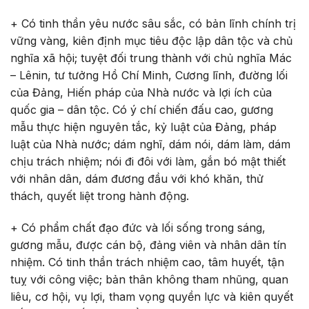
+ Có tinh thần yêu nước sâu sắc, có bản lĩnh chính trị
vững vàng, kiên định mục tiêu độc lập dân tộc và chủ
nghĩa xã hội; tuyệt đối trung thành với chủ nghĩa Mác
– Lênin, tư tưởng Hồ Chí Minh, Cương lĩnh, đường lối
của Đảng, Hiến pháp của Nhà nước và lợi ích của
quốc gia – dân tộc. Có ý chí chiến đấu cao, gương
mẫu thực hiện nguyên tắc, kỷ luật của Đảng, pháp
luật của Nhà nước; dám nghĩ, dám nói, dám làm, dám
chịu trách nhiệm; nói đi đôi với làm, gắn bó mật thiết
với nhân dân, dám đương đầu với khó khăn, thử
thách, quyết liệt trong hành động.
+ Có phẩm chất đạo đức và lối sống trong sáng,
gương mẫu, được cán bộ, đảng viên và nhân dân tín
nhiệm. Có tinh thần trách nhiệm cao, tâm huyết, tận
tuỵ với công việc; bản thân không tham nhũng, quan
liêu, cơ hội, vụ lợi, tham vọng quyền lực và kiên quyết