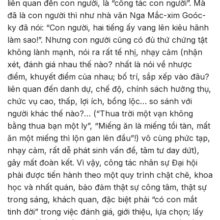
liên quan đến con người, là “công tác con người”. Mà
đã là con người thì như nhà văn Nga Mắc-xim Goóc-
ky đã nói: “Con người, hai tiếng ấy vang lên kiêu hãnh
làm sao!”. Nhưng con người cũng có đủ thứ chứng tật
không lành mạnh, nói ra rất tế nhị, nhạy cảm (nhận
xét, đánh giá nhau thế nào? nhất là nói về nhược
điểm, khuyết điểm của nhau; bố trí, sắp xếp vào đâu?
liên quan đến danh dự, chế độ, chính sách hưởng thụ,
chức vụ cao, thấp, lợi ích, bổng lộc… so sánh với
người khác thế nào?… (“Thua trời một vạn không
bằng thua bạn một ly”, “Miếng ăn là miếng tồi tàn, mất
ăn một miếng thì lộn gan lên đầu”!) vô cùng phức tạp,
nhạy cảm, rất dễ phát sinh vấn đề, tâm tư day dứt),
gây mất đoàn kết. Vì vậy, công tác nhân sự Đại hội
phải được tiến hành theo một quy trình chặt chẽ, khoa
học và nhất quán, bảo đảm thật sự công tâm, thật sự
trong sáng, khách quan, đặc biệt phải “có con mắt
tinh đời” trong việc đánh giá, giới thiệu, lựa chọn; lấy