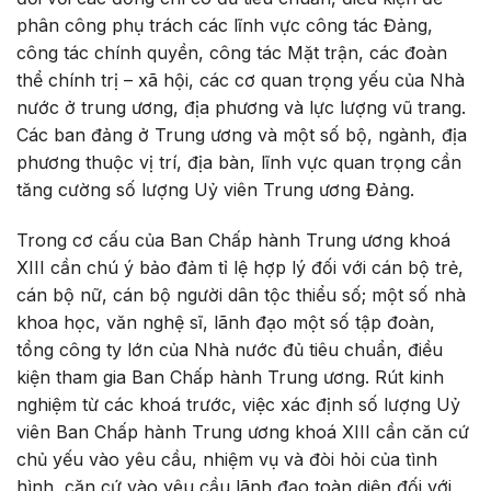
phân công phụ trách các lĩnh vực công tác Đảng,
công tác chính quyền, công tác Mặt trận, các đoàn
thể chính trị – xã hội, các cơ quan trọng yếu của Nhà
nước ở trung ương, địa phương và lực lượng vũ trang.
Các ban đảng ở Trung ương và một số bộ, ngành, địa
phương thuộc vị trí, địa bàn, lĩnh vực quan trọng cần
tăng cường số lượng Uỷ viên Trung ương Đảng.
Trong cơ cấu của Ban Chấp hành Trung ương khoá
XIII cần chú ý bảo đảm tỉ lệ hợp lý đối với cán bộ trẻ,
cán bộ nữ, cán bộ người dân tộc thiểu số; một số nhà
khoa học, văn nghệ sĩ, lãnh đạo một số tập đoàn,
tổng công ty lớn của Nhà nước đủ tiêu chuẩn, điều
kiện tham gia Ban Chấp hành Trung ương. Rút kinh
nghiệm từ các khoá trước, việc xác định số lượng Uỷ
viên Ban Chấp hành Trung ương khoá XIII cần căn cứ
chủ yếu vào yêu cầu, nhiệm vụ và đòi hỏi của tình
hình, căn cứ vào yêu cầu lãnh đạo toàn diện đối với