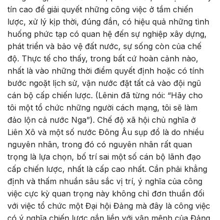
tín cao để giải quyết những công việc ở tầm chiến
lược, xử lý kịp thời, đúng đắn, có hiệu quả những tình
huống phức tạp có quan hệ đến sự nghiệp xây dựng,
phát triển và bảo vệ đất nước, sự sống còn của chế
độ. Thực tế cho thấy, trong bất cứ hoàn cảnh nào,
nhất là vào những thời điểm quyết định hoặc có tính
bước ngoặt lịch sử, vận nước đặt tất cả vào đội ngũ
cán bộ cấp chiến lược. (Lênin đã từng nói: “Hãy cho
tôi một tổ chức những người cách mạng, tôi sẽ làm
đảo lộn cả nước Nga”). Chế độ xã hội chủ nghĩa ở
Liên Xô và một số nước Đông Âu sụp đổ là do nhiều
nguyên nhân, trong đó có nguyên nhân rất quan
trọng là lựa chọn, bố trí sai một số cán bộ lãnh đạo
cấp chiến lược, nhất là cấp cao nhất. Cần phải khẳng
định và thấm nhuần sâu sắc vị trí, ý nghĩa của công
việc cực kỳ quan trọng này không chỉ đơn thuần đối
với việc tổ chức một Đại hội Đảng mà đây là công việc
có ý nghĩa chiến lược gắn liền với vận mệnh của Đảng,