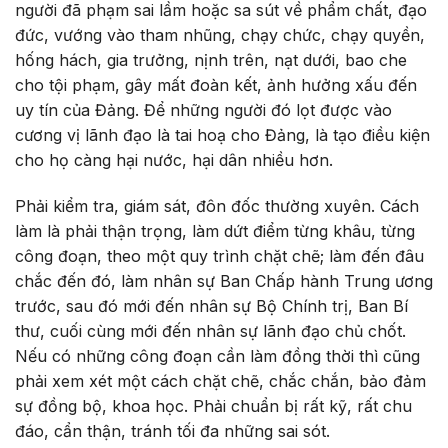
người đã phạm sai lầm hoặc sa sút về phẩm chất, đạo
đức, vướng vào tham nhũng, chạy chức, chạy quyền,
hống hách, gia trưởng, nịnh trên, nạt dưới, bao che
cho tội phạm, gây mất đoàn kết, ảnh hưởng xấu đến
uy tín của Đảng. Để những người đó lọt được vào
cương vị lãnh đạo là tai hoạ cho Đảng, là tạo điều kiện
cho họ càng hại nước, hại dân nhiều hơn.
Phải kiểm tra, giám sát, đôn đốc thường xuyên. Cách
làm là phải thận trọng, làm dứt điểm từng khâu, từng
công đoạn, theo một quy trình chặt chẽ; làm đến đâu
chắc đến đó, làm nhân sự Ban Chấp hành Trung ương
trước, sau đó mới đến nhân sự Bộ Chính trị, Ban Bí
thư, cuối cùng mới đến nhân sự lãnh đạo chủ chốt.
Nếu có những công đoạn cần làm đồng thời thì cũng
phải xem xét một cách chặt chẽ, chắc chắn, bảo đảm
sự đồng bộ, khoa học. Phải chuẩn bị rất kỹ, rất chu
đáo, cẩn thận, tránh tối đa những sai sót.