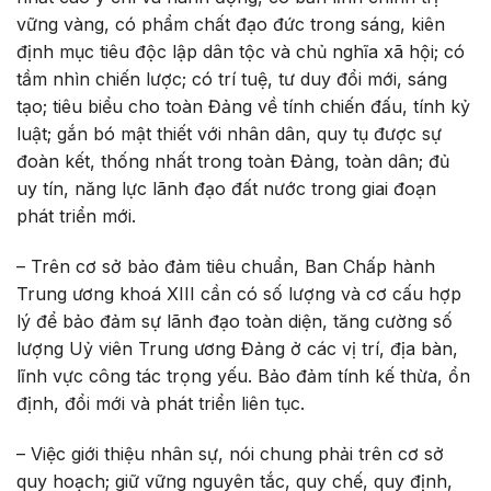
vững vàng, có phẩm chất đạo đức trong sáng, kiên
định mục tiêu độc lập dân tộc và chủ nghĩa xã hội; có
tầm nhìn chiến lược; có trí tuệ, tư duy đổi mới, sáng
tạo; tiêu biểu cho toàn Đảng về tính chiến đấu, tính kỷ
luật; gắn bó mật thiết với nhân dân, quy tụ được sự
đoàn kết, thống nhất trong toàn Đảng, toàn dân; đủ
uy tín, năng lực lãnh đạo đất nước trong giai đoạn
phát triển mới.
– Trên cơ sở bảo đảm tiêu chuẩn, Ban Chấp hành
Trung ương khoá XIII cần có số lượng và cơ cấu hợp
lý để bảo đảm sự lãnh đạo toàn diện, tăng cường số
lượng Uỷ viên Trung ương Đảng ở các vị trí, địa bàn,
lĩnh vực công tác trọng yếu. Bảo đảm tính kế thừa, ổn
định, đổi mới và phát triển liên tục.
– Việc giới thiệu nhân sự, nói chung phải trên cơ sở
quy hoạch; giữ vững nguyên tắc, quy chế, quy định,