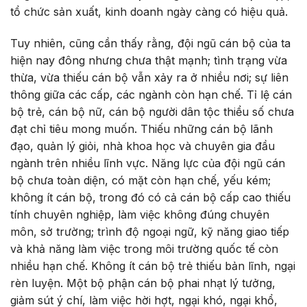
tổ chức sản xuất, kinh doanh ngày càng có hiệu quả.
Tuy nhiên, cũng cần thấy rằng, đội ngũ cán bộ của ta
hiện nay đông nhưng chưa thật mạnh; tình trạng vừa
thừa, vừa thiếu cán bộ vẫn xảy ra ở nhiều nơi; sự liên
thông giữa các cấp, các ngành còn hạn chế. Tỉ lệ cán
bộ trẻ, cán bộ nữ, cán bộ người dân tộc thiểu số chưa
đạt chỉ tiêu mong muốn. Thiếu những cán bộ lãnh
đạo, quản lý giỏi, nhà khoa học và chuyên gia đầu
ngành trên nhiều lĩnh vực. Năng lực của đội ngũ cán
bộ chưa toàn diện, có mặt còn hạn chế, yếu kém;
không ít cán bộ, trong đó có cả cán bộ cấp cao thiếu
tính chuyên nghiệp, làm việc không đúng chuyên
môn, sở trường; trình độ ngoại ngữ, kỹ năng giao tiếp
và khả năng làm việc trong môi trường quốc tế còn
nhiều hạn chế. Không ít cán bộ trẻ thiếu bản lĩnh, ngại
rèn luyện. Một bộ phận cán bộ phai nhạt lý tưởng,
giảm sút ý chí, làm việc hời hợt, ngại khó, ngại khổ,