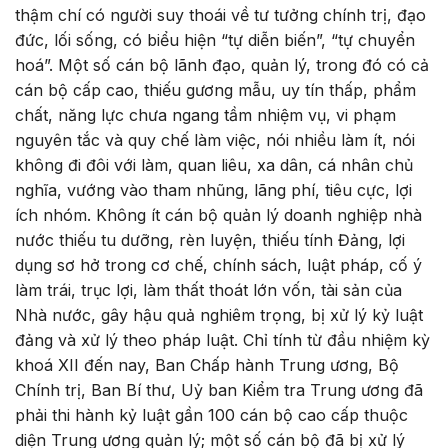
thậm chí có người suy thoái về tư tưởng chính trị, đạo
đức, lối sống, có biểu hiện “tự diễn biến”, “tự chuyển
hoá”. Một số cán bộ lãnh đạo, quản lý, trong đó có cả
cán bộ cấp cao, thiếu gương mẫu, uy tín thấp, phẩm
chất, năng lực chưa ngang tầm nhiệm vụ, vi phạm
nguyên tắc và quy chế làm việc, nói nhiều làm ít, nói
không đi đôi với làm, quan liêu, xa dân, cá nhân chủ
nghĩa, vướng vào tham nhũng, lãng phí, tiêu cực, lợi
ích nhóm. Không ít cán bộ quản lý doanh nghiệp nhà
nước thiếu tu dưỡng, rèn luyện, thiếu tính Đảng, lợi
dụng sơ hở trong cơ chế, chính sách, luật pháp, cố ý
làm trái, trục lợi, làm thất thoát lớn vốn, tài sản của
Nhà nước, gây hậu quả nghiêm trọng, bị xử lý kỷ luật
đảng và xử lý theo pháp luật. Chỉ tính từ đầu nhiệm kỳ
khoá XII đến nay, Ban Chấp hành Trung ương, Bộ
Chính trị, Ban Bí thư, Uỷ ban Kiểm tra Trung ương đã
phải thi hành kỷ luật gần 100 cán bộ cao cấp thuộc
diện Trung ương quản lý; một số cán bộ đã bị xử lý