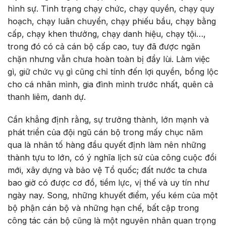
hình sự. Tình trạng chạy chức, chạy quyền, chạy quy
hoạch, chạy luân chuyển, chạy phiếu bầu, chạy bằng
cấp, chạy khen thưởng, chạy danh hiệu, chạy tội…,
trong đó có cả cán bộ cấp cao, tuy đã được ngăn
chặn nhưng vẫn chưa hoàn toàn bị đẩy lùi. Làm việc
gì, giữ chức vụ gì cũng chỉ tính đến lợi quyền, bổng lộc
cho cá nhân mình, gia đình mình trước nhất, quên cả
thanh liêm, danh dự.
Cần khẳng định rằng, sự trưởng thành, lớn mạnh và
phát triển của đội ngũ cán bộ trong mấy chục năm
qua là nhân tố hàng đầu quyết định làm nên những
thành tựu to lớn, có ý nghĩa lịch sử của công cuộc đổi
mới, xây dựng và bảo vệ Tổ quốc; đất nước ta chưa
bao giờ có được cơ đồ, tiềm lực, vị thế và uy tín như
ngày nay. Song, những khuyết điểm, yếu kém của một
bộ phận cán bộ và những hạn chế, bất cập trong
công tác cán bộ cũng là một nguyên nhân quan trọng