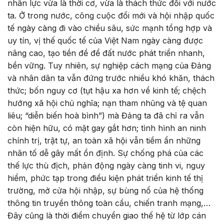
nhân lực vừa là thời cơ, vừa là thách thức đối với nước
ta. Ở trong nước, công cuộc đổi mới và hội nhập quốc
tế ngày càng đi vào chiều sâu, sức mạnh tổng hợp và
uy tín, vị thế quốc tế của Việt Nam ngày càng được
nâng cao, tạo tiền đề để đất nước phát triển nhanh,
bền vững. Tuy nhiên, sự nghiệp cách mạng của Đảng
và nhân dân ta vẫn đứng trước nhiều khó khăn, thách
thức; bốn nguy cơ (tụt hậu xa hơn về kinh tế; chệch
hướng xã hội chủ nghĩa; nạn tham nhũng và tệ quan
liêu; “diễn biến hoà bình”) mà Đảng ta đã chỉ ra vẫn
còn hiện hữu, có mặt gay gắt hơn; tình hình an ninh
chính trị, trật tự, an toàn xã hội vẫn tiềm ẩn những
nhân tố dễ gây mất ổn định. Sự chống phá của các
thế lực thù địch, phản động ngày càng tinh vi, nguy
hiểm, phức tạp trong điều kiện phát triển kinh tế thị
trường, mở cửa hội nhập, sự bùng nổ của hệ thống
thông tin truyền thông toàn cầu, chiến tranh mạng,…
Đây cũng là thời điểm chuyển giao thế hệ từ lớp cán