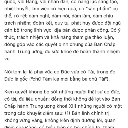
quốc, với Đảng, với nhân dân, có năng lực sáng tạo,
nhiệt huyết, làm việc có hiệu quả, có “sản phẩm” cụ
thể, rõ rệt; dám nghĩ, dám nói, dám làm, dám chịu
trách nhiệm; đoàn kết, quy tụ, phát huy được đội ngũ
cán bộ trong lĩnh vực, địa bàn được phân công. Có ý
thức, trách nhiệm và khả năng tham gia thảo luận,
đóng góp vào các quyết định chung của Ban Chấp
hành Trung ương; đủ sức khoẻ để hoàn thành nhiệm
vụ.
Nói tóm lại là phải vừa có Đức vừa có Tài, trong đó
Đức là gốc (“chữ Tâm kia mới bằng ba chữ Tài”).
Kiên quyết không bỏ sót những người thật sự có đức,
có tài, đủ tiêu chuẩn; đồng thời không để lọt vào Ban
Chấp hành Trung ương khoá XIII những người có một
trong các khuyết điểm sau: (1) Bản lĩnh chính trị
không vững vàng; không kiên định đường lối, quan
điểm của Đảng; có biểu hiện cơ hội chính trị, tham