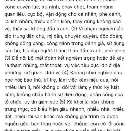
vọng quyền lực, xu nịnh, chạy chọt, tham nhũng,
quan liêu, cục bộ, vận động cho cá nhân, phe cánh,
lợi ích nhóm; thiếu chính kiến, thấy đúng không bảo
vệ, thấy sai không đấu tranh; (2) Vi phạm nguyên tắc
tập trung dân chủ, mị dân, chuyên quyền, độc đoán;
không công bằng, công minh trong đánh giá, sử dụng
cán bộ, trù dập người thẳng thắn đấu tranh, phê bình;
(3) Để nội bộ mất đoàn kết nghiêm trọng hoặc để xảy
ra tham nhũng, thất thoát, vụ việc tiêu cực lớn ở địa
phương, cơ quan, đơn vị; (4) Không chịu nghiên cứu
học hỏi; bảo thủ, trì trệ, làm việc kém hiệu quả, nói
nhiều làm ít, nói không đi đôi với làm; ý thức kỷ luật
kém, không chấp hành sự điều động, phân công của
tổ chức, uy tín giảm sút; (5) Kê khai tài sản không
trung thực, có biểu hiện giàu nhanh, nhiều nhà, nhiều
đất, nhiều tài sản khác mà không giải trình rõ được
nguồn gốc; bản thân hoặc vợ, chồng, con có lối sống