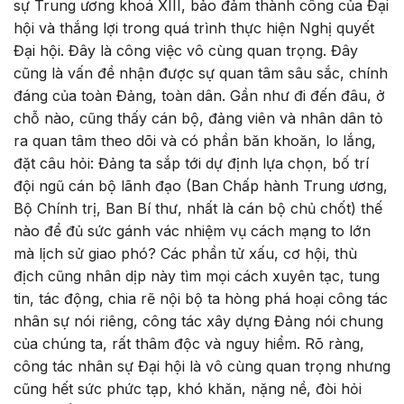
sự Trung ương khoá XIII, bảo đảm thành công của Đại
hội và thắng lợi trong quá trình thực hiện Nghị quyết
Đại hội. Đây là công việc vô cùng quan trọng. Đây
cũng là vấn đề nhận được sự quan tâm sâu sắc, chính
đáng của toàn Đảng, toàn dân. Gần như đi đến đâu, ở
chỗ nào, cũng thấy cán bộ, đảng viên và nhân dân tỏ
ra quan tâm theo dõi và có phần băn khoăn, lo lắng,
đặt câu hỏi: Đảng ta sắp tới dự định lựa chọn, bố trí
đội ngũ cán bộ lãnh đạo (Ban Chấp hành Trung ương,
Bộ Chính trị, Ban Bí thư, nhất là cán bộ chủ chốt) thế
nào để đủ sức gánh vác nhiệm vụ cách mạng to lớn
mà lịch sử giao phó? Các phần tử xấu, cơ hội, thù
địch cũng nhân dịp này tìm mọi cách xuyên tạc, tung
tin, tác động, chia rẽ nội bộ ta hòng phá hoại công tác
nhân sự nói riêng, công tác xây dựng Đảng nói chung
của chúng ta, rất thâm độc và nguy hiểm. Rõ ràng,
công tác nhân sự Đại hội là vô cùng quan trọng nhưng
cũng hết sức phức tạp, khó khăn, nặng nề, đòi hỏi