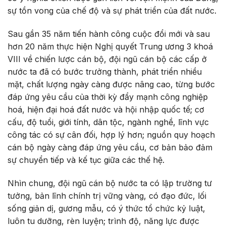
sự tồn vong của chế độ và sự phát triển của đất nước.
Sau gần 35 năm tiến hành công cuộc đổi mới và sau
hơn 20 năm thực hiện Nghị quyết Trung ương 3 khoá
VIII về chiến lược cán bộ, đội ngũ cán bộ các cấp ở
nước ta đã có bước trưởng thành, phát triển nhiều
mặt, chất lượng ngày càng được nâng cao, từng bước
đáp ứng yêu cầu của thời kỳ đẩy mạnh công nghiệp
hoá, hiện đại hoá đất nước và hội nhập quốc tế; cơ
cấu, độ tuổi, giới tính, dân tộc, ngành nghề, lĩnh vực
công tác có sự cân đối, hợp lý hơn; nguồn quy hoạch
cán bộ ngày càng đáp ứng yêu cầu, cơ bản bảo đảm
sự chuyển tiếp và kế tục giữa các thế hệ.
Nhìn chung, đội ngũ cán bộ nước ta có lập trường tư
tưởng, bản lĩnh chính trị vững vàng, có đạo đức, lối
sống giản dị, gương mẫu, có ý thức tổ chức kỷ luật,
luôn tu dưỡng, rèn luyện; trình độ, năng lực được