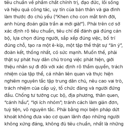
tiêu chuẩn về phẩm chất chính trị, đạo đức, lối sống
và hiệu quả công tác, uy tín của bản thân và gia đình
làm thước đo chủ yếu (“Khen cho con mắt tinh đời,
anh hùng đoán giữa trần ai mới già!”). Phải trên cơ sở
xác định rõ tiêu chuẩn, tiêu chí để đánh giá đúng cán
bộ, lựa chọn đúng người, sắp xếp đúng việc, bố trí
đúng chỗ, tạo ra một ê-kíp, một tập thể thật sự “ăn ý”,
đoàn kết, thống nhất, có sức mạnh. Muốn thế, phải
thật sự phát huy dân chủ trong việc phát hiện, giới
thiệu nhân sự đi đôi với xác định rõ thẩm quyền, trách
nhiệm của tập thể, cá nhân liên quan và thực hiện
nghiêm nguyên tắc tập trung dân chủ, nêu cao vai trò,
trách nhiệm của cấp uỷ, tổ chức đảng và người đứng
đầu. Chống tư tưởng cục bộ, địa phương, thân quen,
“cánh hẩu”, “lợi ích nhóm”; tránh cách làm giản đơn,
tuỳ tiện, vô nguyên tắc. Phải bằng mọi biện pháp dứt
khoát không đưa vào cơ quan lãnh đạo những người
không xứng đáng, không đủ tiêu chuẩn, nhất là những