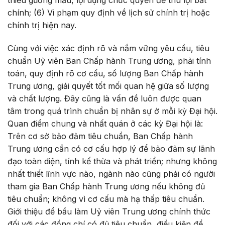
thiếu gương mẫu, lợi dụng chức quyền để thu lợi bất
chính; (6) Vi phạm quy định về lịch sử chính trị hoặc
chính trị hiện nay.
Cùng với việc xác định rõ và nắm vững yêu cầu, tiêu
chuẩn Uỷ viên Ban Chấp hành Trung ương, phải tính
toán, quy định rõ cơ cấu, số lượng Ban Chấp hành
Trung ương, giải quyết tốt mối quan hệ giữa số lượng
và chất lượng. Đây cũng là vấn đề luôn được quan
tâm trong quá trình chuẩn bị nhân sự ở mỗi kỳ Đại hội.
Quan điểm chung và nhất quán ở các kỳ Đại hội là:
Trên cơ sở bảo đảm tiêu chuẩn, Ban Chấp hành
Trung ương cần có cơ cấu hợp lý để bảo đảm sự lãnh
đạo toàn diện, tính kế thừa và phát triển; nhưng không
nhất thiết lĩnh vực nào, ngành nào cũng phải có người
tham gia Ban Chấp hành Trung ương nếu không đủ
tiêu chuẩn; không vì cơ cấu mà hạ thấp tiêu chuẩn.
Giới thiệu để bầu làm Uỷ viên Trung ương chính thức
đối với các đồng chí có đủ tiêu chuẩn, điều kiện để