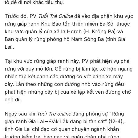
tô để đi nơi khác tiêu thụ.
Trước đó, PV
Tuổi Trẻ Online
đã vào địa phận khu vực
rừng giáp ranh Khu Bảo tồn thiên nhiên Ea Sô, thuộc
khu vực quản lý của xã Ia Hdreh (H. Krông Pa) và
Ban quản lý rừng phòng hộ Nam Sông Ba (tỉnh Gia
Lai).
Tại khu vực rừng giáp ranh này, PV phát hiện vụ phá
rừng với quy mô lớn. Gỗ rừng bị lâm tặc xẻ hộp ngang
nhiên tập kết cạnh các đường có vết bánh xe máy
cày. Lần theo những con đường nhỏ vào rừng đều
phát hiện những cây bị cưa xẻ tập kết ven đường chờ
chở đi.
Ngay sau khi
Tuổi Trẻ online
đăng phóng sự “Rừng
giáp ranh Gia Lai – Đắk Lắk đang bị tàn sát” (12-4),
tỉnh Gia Lai chỉ đạo cơ quan chuyên ngành khẩn
trương kiểm tra, báo cáo và ngăn chặn phá rừng.