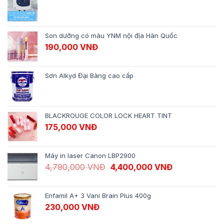
Son dưỡng có màu YNM nội địa Hàn Quốc
190,000
VNĐ
Sơn Alkyd Đại Bàng cao cấp
BLACKROUGE COLOR LOCK HEART TINT
175,000
VNĐ
Máy in laser Canon LBP2900
Giá gốc là: 4,790,000 VNĐ.
Giá hiện tại 
4,790,000
VNĐ
4,400,000
VNĐ
Enfamil A+ 3 Vani Brain Plus 400g
230,000
VNĐ