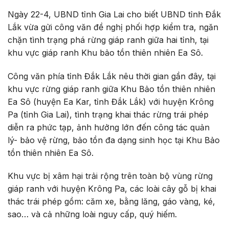
Ngày 22-4, UBND tỉnh Gia Lai cho biết UBND tỉnh Đắk
Lắk vừa gửi công văn đề nghị phối hợp kiểm tra, ngăn
chặn tình trạng phá rừng giáp ranh giữa hai tỉnh, tại
khu vực giáp ranh Khu bảo tồn thiên nhiên Ea Sô.
Công văn phía tỉnh Đắk Lắk nêu thời gian gần đây, tại
khu vực rừng giáp ranh giữa Khu Bảo tồn thiên nhiên
Ea Sô (huyện Ea Kar, tỉnh Đắk Lắk) với huyện Krông
Pa (tỉnh Gia Lai), tình trạng khai thác rừng trái phép
diễn ra phức tạp, ảnh hưởng lớn đến công tác quản
lý- bảo vệ rừng, bảo tồn đa dạng sinh học tại Khu Bảo
tồn thiên nhiên Ea Sô.
Khu vực bị xâm hại trải rộng trên toàn bộ vùng rừng
giáp ranh với huyện Krông Pa, các loài cây gỗ bị khai
thác trái phép gồm: căm xe, bằng lăng, gáo vàng, ké,
sao… và cả những loài nguy cấp, quý hiếm.