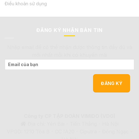
Điều khoản sử dụng
ĐĂNG KÝ NHẬN BẢN TIN
Nhập email để có thể nhận được thông tin đầy đủ và
mới nhất mỗi khi có khuyến mãi
Công ty CP TẬP ĐOÀN VIMIDO (VDG)
Địa chỉ: Yên Bài - Tiến Thắng - Hà Nội
VPGD: 1210 Tòa B - CC IA20 - Ciputra - Đông Ngạc -