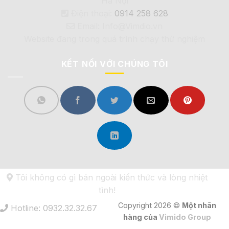
Hà Nội
Điện thoại:
0914 258 628
Email: Info@Vimdio.vn
Website đang trong quá trình chạy thử nghiệm
KẾT NỐI VỚI CHÚNG TÔI
Tôi không có gì bán ngoài kiến thức và lòng nhiệt
tình!
Copyright 2026 ©
Một nhãn
Hotline: 0932.32.32.67
hàng của
Vimido Group