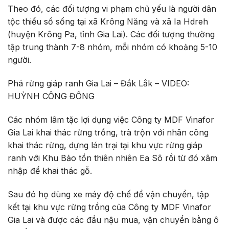
Theo đó, các đối tượng vi phạm chủ yếu là người dân
tộc thiểu số sống tại xã Krông Năng và xã Ia Hdreh
(huyện Krông Pa, tỉnh Gia Lai). Các đối tượng thường
tập trung thành 7-8 nhóm, mỗi nhóm có khoảng 5-10
người.
Phá rừng giáp ranh Gia Lai – Đắk Lắk – VIDEO:
HUỲNH CÔNG ĐÔNG
Các nhóm lâm tặc lợi dụng việc Công ty MDF Vinafor
Gia Lai khai thác rừng trồng, trà trộn với nhân công
khai thác rừng, dựng lán trại tại khu vực rừng giáp
ranh với Khu Bảo tồn thiên nhiên Ea Sô rồi từ đó xâm
nhập để khai thác gỗ.
Sau đó họ dùng xe máy độ chế để vận chuyển, tập
kết tại khu vực rừng trồng của Công ty MDF Vinafor
Gia Lai và được các đầu nậu mua, vận chuyển bằng ô