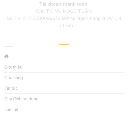
Tài khoản thanh toán:
Chủ TK: VŨ NGỌC TUÂN
Số TK: 21710000099919 Mở tại Ngân hàng BIDV CN
Từ Liêm
GIỚI THIỆU
Giới thiệu
Cửa hàng
Tin tức
Quy định sử dụng
Liên hệ
HƯỚNG DẪN, HỖ TRỢ