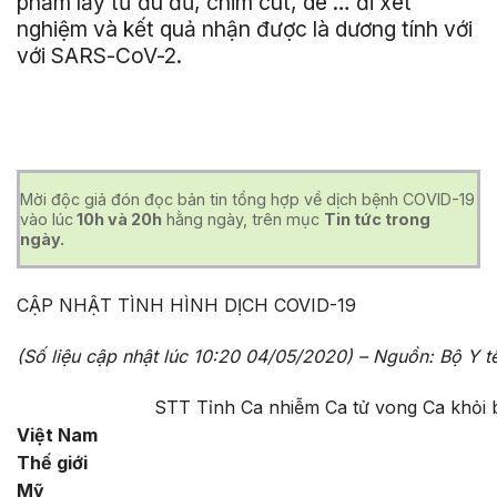
phẩm lấy từ đu đủ, chim cút, dê … đi xét
nghiệm và kết quả nhận được là dương tính với
với SARS-CoV-2.
Mời độc giả đón đọc bản tin tổng hợp về dịch bệnh COVID-19
vào lúc
10h và 20h
hằng ngày, trên mục
Tin tức trong
ngày.
CẬP NHẬT TÌNH HÌNH DỊCH COVID-19
(Số liệu cập nhật lúc
10:20
04/05/2020) – Nguồn: Bộ Y t
STT
Tỉnh
Ca nhiễm
Ca tử vong
Ca khỏi
Việt Nam
Thế giới
Mỹ