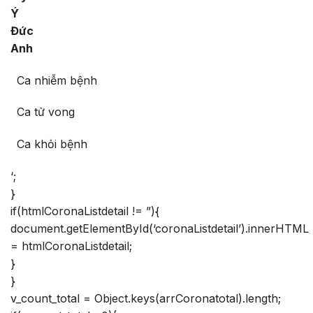
Ý
Đức
Anh
Ca nhiễm bệnh
Ca tử vong
Ca khỏi bệnh
‘;
}
if(htmlCoronaListdetail != ”){
document.getElementById(‘coronaListdetail’).innerHTML
= htmlCoronaListdetail;
}
}
v_count_total = Object.keys(arrCoronatotal).length;