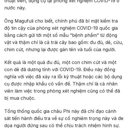
thuật viên, dụng cụ tại phòng xét nghiệm COVID-19 ở
nước này.
Ông Magufuli cho biết, chính phủ đã bí mật kiểm tra
độ tin cậy của phòng xét nghiệm COVID-19 quốc gia
bằng cách gửi tới một số mẫu “bệnh phẩm” từ động
vật và thậm chí là cả trái cây bao gồm: đu đủ, dê, cừu,
chim cút, nhưng lại được gán tên và tuổi của người.
Kết quả là một quả đu đủ, một con chim cút và một
con dê đã dương tính với COVID-19. Điều này đồng
nghĩa với việc đã xảy ra lỗi kỹ thuật hoặc các bộ dụng
cụ được nhập khẩu có vấn đề. Thậm chí là cả nhân
viên làm việc trong phòng xét nghiệm cũng có thể đã
bị mua chuộc.
Tổng thống quốc gia châu Phi này đã chỉ đạo cảnh
sát tiến hành điều tra về sự cố nghiêm trọng này và đe
dọa người đứng sau có thể chịu trách nhiệm hình sự.