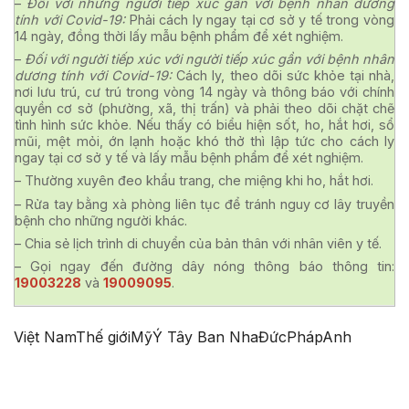
–
Đối với những người tiếp xúc gần với bệnh nhân dương
tính với Covid-19:
Phải cách ly ngay tại cơ sở y tế trong vòng
14 ngày, đồng thời lấy mẫu bệnh phẩm để xét nghiệm.
–
Đối với người tiếp xúc với người tiếp xúc gần với bệnh nhân
dương tính với Covid-19:
Cách ly, theo dõi sức khỏe tại nhà,
nơi lưu trú, cư trú trong vòng 14 ngày và thông báo với chính
quyền cơ sở (phường, xã, thị trấn) và phải theo dõi chặt chẽ
tình hình sức khỏe. Nếu thấy có biểu hiện sốt, ho, hắt hơi, sổ
mũi, mệt mỏi, ớn lạnh hoặc khó thở thì lập tức cho cách ly
ngay tại cơ sở y tế và lấy mẫu bệnh phẩm để xét nghiệm.
– Thường xuyên đeo khẩu trang, che miệng khi ho, hắt hơi.
– Rửa tay bằng xà phòng liên tục để tránh nguy cơ lây truyền
bệnh cho những người khác.
– Chia sẻ lịch trình di chuyển của bản thân với nhân viên y tế.
– Gọi ngay đến đường dây nóng thông báo thông tin:
19003228
và
19009095
.
Việt Nam
Thế giới
Mỹ
Ý
Tây Ban Nha
Đức
Pháp
Anh