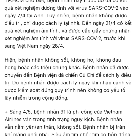
TP.HCM cho biết, bệnh nhân này trước đó đã có kết
quả xét nghiệm dương tính với virus SARS-COV-2 vào
ngày 7/4 tại Anh. Tuy nhiên, bệnh nhân không được
điều trị, chỉ được cách ly tại nhà. Đến ngày 21/4 có kết
quả xét nghiệm âm tính, và được cấp giấy chứng nhận
xét nghiệm âm tính với virus SARS-COV-2, trước khi
sang Việt Nam ngày 28/4.
Hiện, bệnh nhân không sốt, không ho, không đau
họng hoặc các triệu chứng khác. Bệnh nhân đã được
chuyển đến Bệnh viện dã chiến Củ Chi để cách ly điều
trị. Do bệnh nhân được cách ly ngay khi nhập cảnh và
được kiểm soát đúng quy trình nên không có yếu tố
lây nhiễm trong cộng đồng.
+ Sáng 4/5, bệnh nhân 91 là phi công của Vietnam
Airlines vẫn trong tình trạng nguy kịch. Bệnh nhân
vẫn nằm yên/an thần, không sốt. Bệnh nhân bị tràn
khí màng phổi phải. Siêu âm tim phổi: tim co bóp đồng