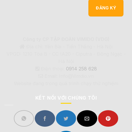
Công ty CP TẬP ĐOÀN VIMIDO (VDG)
Địa chỉ: Yên Bài - Tiến Thắng - Hà Nội
VPGD: 1210 Tòa B - CC IA20 - Ciputra - Đông Ngạc -
Hà Nội
Điện thoại:
0914 258 628
Email: Info@Vimdio.vn
Website đang trong quá trình chạy thử nghiệm
KẾT NỐI VỚI CHÚNG TÔI