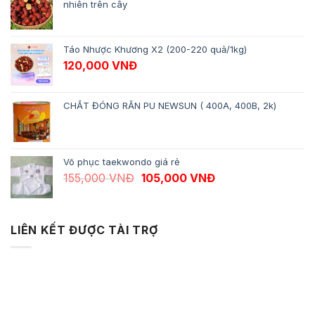
nhiên trên cây
Táo Nhược Khương X2 (200-220 quả/1kg)
120,000
VNĐ
CHẤT ĐÓNG RẮN PU NEWSUN ( 400A, 400B, 2k)
Võ phục taekwondo giá rẻ
Giá gốc là: 155,000 VNĐ.
Giá hiện tại là: 10
155,000
VNĐ
105,000
VNĐ
LIÊN KẾT ĐƯỢC TÀI TRỢ