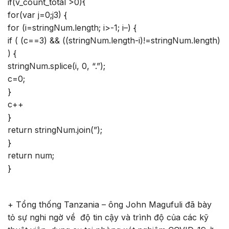
if(v_count_total >0){
for(var j=0;j
3) {
for (i=stringNum.length; i>-1; i–) {
if ( (c==3) && ((stringNum.length-i)!=stringNum.length)
) {
stringNum.splice(i, 0, “.”);
c=0;
}
c++
}
return stringNum.join(”);
}
return num;
}
+ Tổng thống Tanzania – ông John Magufuli đã bày
tỏ sự nghi ngờ về độ tin cậy và trình độ của các kỹ