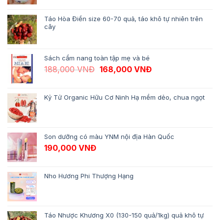
Táo Hòa Điền size 60-70 quả, táo khô tự nhiên trên
cây
Sách cẩm nang toàn tập mẹ và bé
Giá gốc là: 188,000 VNĐ.
Giá hiện tại là: 1
188,000
VNĐ
168,000
VNĐ
Kỷ Tử Organic Hữu Cơ Ninh Hạ mềm dẻo, chua ngọt
Son dưỡng có màu YNM nội địa Hàn Quốc
190,000
VNĐ
Nho Hương Phi Thượng Hạng
Táo Nhược Khương X0 (130-150 quả/1kg) quả khô tự