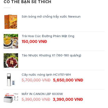
CÓ THỂ BẠN SẼ THÍCH
Sơn bóng mờ chống trầy xước Newsun
Trà Hoa Cúc Đường Phèn Mật Ong
150,000
VNĐ
Táo Nhược Khương X1 (160-180 quả/kg)
Cây nước nóng lạnh HCV151-WH
Giá gốc là: 5,700,000 VNĐ.
Giá hiện tại 
5,700,000
VNĐ
5,650,000
VNĐ
MÁY IN CANON LBP 6030W
Giá gốc là: 5,390,000 VNĐ.
Giá hiện tại 
5,390,000
VNĐ
3,390,000
VNĐ