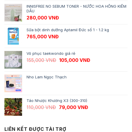
INNISFREE NO SEBUM TONER - NƯỚC HOA HỒNG KIỀM
DẦU
280,000
VNĐ
Sữa bột dinh dưỡng Aptamil Đức số 1 - 1.2 kg
765,000
VNĐ
Võ phục taekwondo giá rẻ
Giá gốc là: 155,000 VNĐ.
Giá hiện tại là: 10
155,000
VNĐ
105,000
VNĐ
Nho Lam Ngọc Thạch
Táo Nhược Khương X3 (300-310)
Giá gốc là: 110,000 VNĐ.
Giá hiện tại là: 79,
110,000
VNĐ
79,000
VNĐ
LIÊN KẾT ĐƯỢC TÀI TRỢ