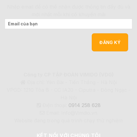
Nhập email để có thể nhận được thông tin đầy đủ và
mới nhất mỗi khi có khuyến mãi
Công ty CP TẬP ĐOÀN VIMIDO (VDG)
Địa chỉ: Yên Bài - Tiến Thắng - Hà Nội
VPGD: 1210 Tòa B - CC IA20 - Ciputra - Đông Ngạc -
Hà Nội
Điện thoại:
0914 258 628
Email: Info@Vimdio.vn
Website đang trong quá trình chạy thử nghiệm
KẾT NỐI VỚI CHÚNG TÔI