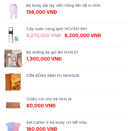
Bộ body dài tay viền hồng liền tất in hình
138,000
VNĐ
Cây nước nóng lạnh HCV351-WH
Giá gốc là: 9,270,000 VNĐ.
Giá hiện tại 
9,270,000
VNĐ
9,200,000
VNĐ
Bộ dưỡng da giữ ẩm HUXLEY
1,300,000
VNĐ
SƠN BÓNG KÍNH PU NEWSUN
Chiếu cói cho bé hình lá
80,000
VNĐ
Set Carter 5 bộ body chi tiết màu
180,000
VNĐ