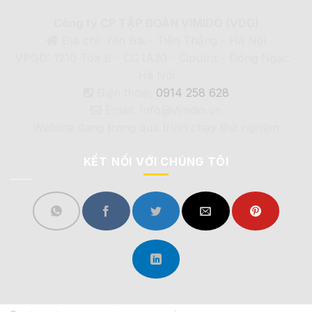
Công ty CP TẬP ĐOÀN VIMIDO (VDG)
Địa chỉ: Yên Bài - Tiến Thắng - Hà Nội
VPGD: 1210 Tòa B - CC IA20 - Ciputra - Đông Ngạc -
Hà Nội
Điện thoại:
0914 258 628
Email: Info@Vimdio.vn
Website đang trong quá trình chạy thử nghiệm
KẾT NỐI VỚI CHÚNG TÔI