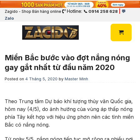
Hotline:
|
📞 0914 258 628
💬
Zagido - Shop Bán hàng online
Zalo
Miền Bắc bước vào đợt nắng nóng
gay gắt nhất từ đầu năm 2020
Posted on
4 Tháng 5, 2020
by
Master Minh
Theo Trung tâm Dự báo khí tượng thủy văn Quốc gia,
hôm nay (4/5), do ảnh hưởng của vùng áp thấp nóng
phía Tây kết hợp với hiệu ứng phơn nên các tỉnh miền
Bắc có nắng nóng.
Từ ngày 5/5, nắng nóng tiếp tục mở rộng ra nhiều nơi