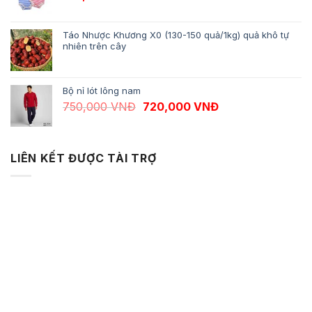
Táo Nhược Khương X0 (130-150 quả/1kg) quả khô tự
nhiên trên cây
Bộ nỉ lót lông nam
Giá gốc là: 750,000 VNĐ.
Giá hiện tại là: 
750,000
VNĐ
720,000
VNĐ
LIÊN KẾT ĐƯỢC TÀI TRỢ