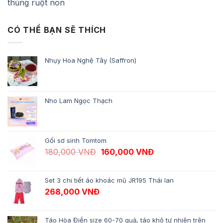
thủng ruột non
CÓ THỂ BẠN SẼ THÍCH
Nhụy Hoa Nghệ Tây (Saffron)
Nho Lam Ngọc Thạch
Gối sơ sinh Tomtom
Giá gốc là: 180,000 VNĐ.
Giá hiện tại là: 1
180,000
VNĐ
160,000
VNĐ
Set 3 chi tiết áo khoác mũ JR195 Thái lan
268,000
VNĐ
Táo Hòa Điền size 60-70 quả, táo khô tự nhiên trên