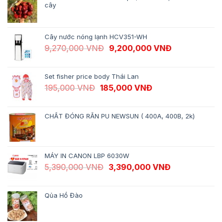
cây
Cây nước nóng lạnh HCV351-WH
Giá gốc là: 9,270,000 VNĐ.
Giá hiện tại 
9,270,000
VNĐ
9,200,000
VNĐ
Set fisher price body Thái Lan
Giá gốc là: 195,000 VNĐ.
Giá hiện tại là: 18
195,000
VNĐ
185,000
VNĐ
CHẤT ĐÓNG RẮN PU NEWSUN ( 400A, 400B, 2k)
MÁY IN CANON LBP 6030W
Giá gốc là: 5,390,000 VNĐ.
Giá hiện tại 
5,390,000
VNĐ
3,390,000
VNĐ
Qủa Hồ Đào