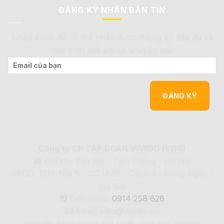
ĐĂNG KÝ NHẬN BẢN TIN
Nhập email để có thể nhận được thông tin đầy đủ và
mới nhất mỗi khi có khuyến mãi
Công ty CP TẬP ĐOÀN VIMIDO (VDG)
Địa chỉ: Yên Bài - Tiến Thắng - Hà Nội
VPGD: 1210 Tòa B - CC IA20 - Ciputra - Đông Ngạc -
Hà Nội
Điện thoại:
0914 258 628
Email: Info@Vimdio.vn
Website đang trong quá trình chạy thử nghiệm