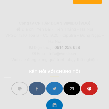
Công ty CP TẬP ĐOÀN VIMIDO (VDG)
Địa chỉ: Yên Bài - Tiến Thắng - Hà Nội
VPGD: 1210 Tòa B - CC IA20 - Ciputra - Đông Ngạc -
Hà Nội
Điện thoại:
0914 258 628
Email: Info@Vimdio.vn
Website đang trong quá trình chạy thử nghiệm
KẾT NỐI VỚI CHÚNG TÔI