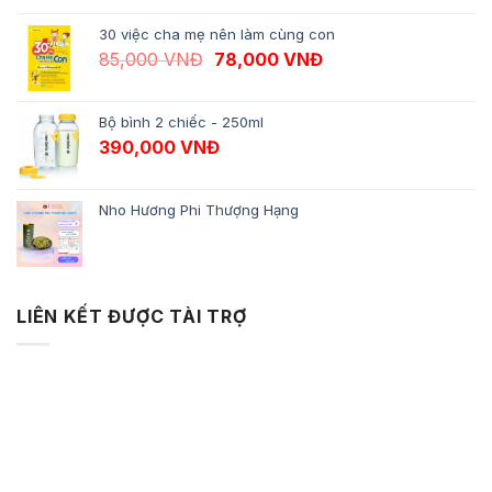
30 việc cha mẹ nên làm cùng con
Giá gốc là: 85,000 VNĐ.
Giá hiện tại là: 78,
85,000
VNĐ
78,000
VNĐ
Bộ bình 2 chiếc - 250ml
390,000
VNĐ
Nho Hương Phi Thượng Hạng
LIÊN KẾT ĐƯỢC TÀI TRỢ