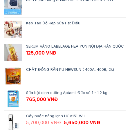
Kẹo Táo Đỏ Kẹp Sữa Hạt Điều
SERUM VÀNG LABELAGE HEA YUN NỘI ĐỊA HÀN QUỐC
125,000
VNĐ
CHẤT ĐÓNG RẮN PU NEWSUN ( 400A, 400B, 2k)
Sữa bột dinh dưỡng Aptamil Đức số 1 - 1.2 kg
765,000
VNĐ
Cây nước nóng lạnh HCV151-WH
Giá gốc là: 5,700,000 VNĐ.
Giá hiện tại 
5,700,000
VNĐ
5,650,000
VNĐ