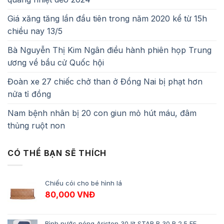
Giá xăng tăng lần đầu tiên trong năm 2020 kể từ 15h
chiều nay 13/5
Bà Nguyễn Thị Kim Ngân điều hành phiên họp Trung
ương về bầu cử Quốc hội
Đoàn xe 27 chiếc chở than ở Đồng Nai bị phạt hơn
nửa tỉ đồng
Nam bệnh nhân bị 20 con giun mỏ hút máu, đâm
thủng ruột non
CÓ THỂ BẠN SẼ THÍCH
Chiếu cói cho bé hình lá
80,000
VNĐ
Bình nước nóng Ariston 30 lít STAR B 30 R 2.5 FE