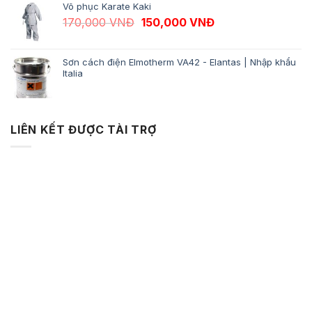
Võ phục Karate Kaki
Giá gốc là: 170,000 VNĐ.
Giá hiện tại là: 1
170,000
VNĐ
150,000
VNĐ
Sơn cách điện Elmotherm VA42 - Elantas | Nhập khẩu
Italia
LIÊN KẾT ĐƯỢC TÀI TRỢ