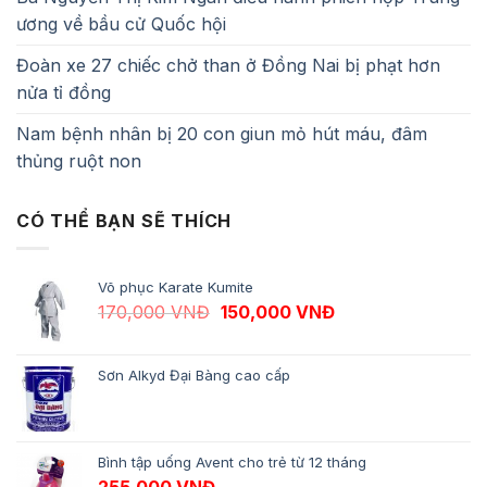
ương về bầu cử Quốc hội
Đoàn xe 27 chiếc chở than ở Đồng Nai bị phạt hơn
nửa tỉ đồng
Nam bệnh nhân bị 20 con giun mỏ hút máu, đâm
thủng ruột non
CÓ THỂ BẠN SẼ THÍCH
Võ phục Karate Kumite
Giá gốc là: 170,000 VNĐ.
Giá hiện tại là: 1
170,000
VNĐ
150,000
VNĐ
Sơn Alkyd Đại Bàng cao cấp
Bình tập uống Avent cho trẻ từ 12 tháng
255,000
VNĐ