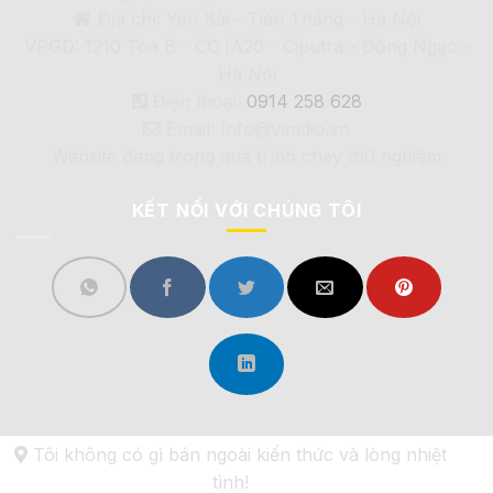
Địa chỉ: Yên Bài - Tiến Thắng - Hà Nội
VPGD: 1210 Tòa B - CC IA20 - Ciputra - Đông Ngạc -
Hà Nội
Điện thoại:
0914 258 628
Email: Info@Vimdio.vn
Website đang trong quá trình chạy thử nghiệm
KẾT NỐI VỚI CHÚNG TÔI
Tôi không có gì bán ngoài kiến thức và lòng nhiệt
tình!