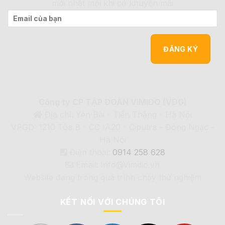
mới nhất mỗi khi có khuyến mãi
Công ty CP TẬP ĐOÀN VIMIDO (VDG)
Địa chỉ: Yên Bài - Tiến Thắng - Hà Nội
VPGD: 1210 Tòa B - CC IA20 - Ciputra - Đông Ngạc -
Hà Nội
Điện thoại:
0914 258 628
Email: Info@Vimdio.vn
Website đang trong quá trình chạy thử nghiệm
KẾT NỐI VỚI CHÚNG TÔI