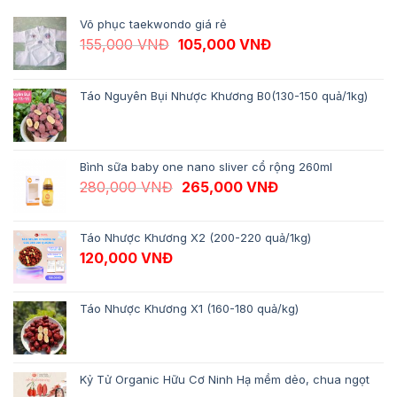
Võ phục taekwondo giá rẻ
Giá gốc là: 155,000 VNĐ.
Giá hiện tại là: 10
155,000
VNĐ
105,000
VNĐ
Táo Nguyên Bụi Nhược Khương B0(130-150 quả/1kg)
Bình sữa baby one nano sliver cổ rộng 260ml
Giá gốc là: 280,000 VNĐ.
Giá hiện tại là: 
280,000
VNĐ
265,000
VNĐ
Táo Nhược Khương X2 (200-220 quả/1kg)
120,000
VNĐ
Táo Nhược Khương X1 (160-180 quả/kg)
Kỷ Tử Organic Hữu Cơ Ninh Hạ mềm dẻo, chua ngọt