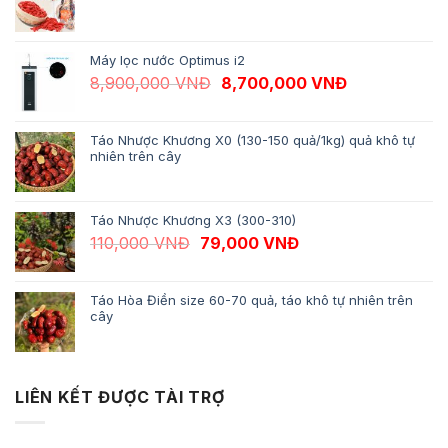
Máy lọc nước Optimus i2
Giá gốc là: 8,900,000 VNĐ.
Giá hiện tại 
8,900,000
VNĐ
8,700,000
VNĐ
Táo Nhược Khương X0 (130-150 quả/1kg) quả khô tự
nhiên trên cây
Táo Nhược Khương X3 (300-310)
Giá gốc là: 110,000 VNĐ.
Giá hiện tại là: 79,
110,000
VNĐ
79,000
VNĐ
Táo Hòa Điền size 60-70 quả, táo khô tự nhiên trên
cây
LIÊN KẾT ĐƯỢC TÀI TRỢ