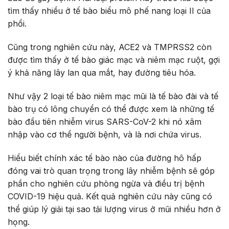
tìm thấy nhiều ở tế bào biểu mô phế nang loại II của
phổi.
Cũng trong nghiên cứu này, ACE2 và TMPRSS2 còn
được tìm thấy ở tế bào giác mạc và niêm mạc ruột, gợi
ý khả năng lây lan qua mắt, hay đường tiêu hóa.
Như vậy 2 loại tế bào niêm mạc mũi là tế bào đài và tế
bào trụ có lông chuyển có thể được xem là những tế
bào đầu tiên nhiễm virus SARS-CoV-2 khi nó xâm
nhập vào cơ thể người bệnh, và là nơi chứa virus.
Hiểu biết chính xác tế bào nào của đường hô hấp
đóng vai trò quan trọng trong lây nhiễm bệnh sẽ góp
phần cho nghiên cứu phòng ngừa và điều trị bệnh
COVID-19 hiệu quả. Kết quả nghiên cứu này cũng có
thể giúp lý giải tại sao tải lượng virus ở mũi nhiều hơn ở
họng.