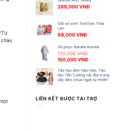
SERUM AHC VÀNG
289,000
VNĐ
Gối sơ sinh TomTom Thái
Lan
 “Từ
98,000
VNĐ
c cháu
Võ phục Karate Kumite
170,000
VNĐ
Giá gốc là: 170,000 VNĐ.
Giá hiện tại là: 15
150,000
VNĐ
Táo tàu đen Hảo Hảo, Táo
tàu Tân Cương nội địa trung
sấy dẻo chua ngọt tự nhiên
LIÊN KẾT ĐƯỢC TÀI TRỢ
 một