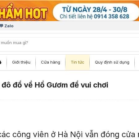
💬 Zalo
iếm:
Giới thiệu
Cửa hàng
Tin tức
Quy định sử dụng
 đô đổ về Hồ Gươm để vui chơi
ác công viên ở Hà Nội vẫn đóng cửa