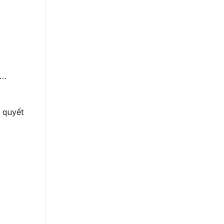
1…
 quyết