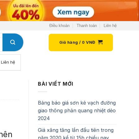
Điều khoản
Thanh toán
Liên hệ
Giỏ hàng /
0
VNĐ
Liên hệ
BÀI VIẾT MỚI
Bảng báo giá sơn kẻ vạch đường
giao thông phản quang nhiệt dẻo
2024
Giá xăng tăng lần đầu tiên trong
 nên
năm 2020 kể từ 15h chiều nay