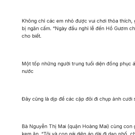
Không chỉ các em nhỏ được vui chơi thỏa thích,
bị ngăn cấm. “Ngày đầu nghỉ lễ đến Hồ Gươm chơ
cho biết.
Một tốp những người trung tuổi diện đồng phục á
nước
Đây cũng là dịp để các cặp đôi đi chụp ảnh cưới
Bà Nguyễn Thị Mai (quận Hoàng Mai) cùng con 
kem ăn. “Tôi và con gái diện áo dài đi dạo phố, 