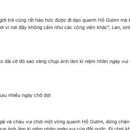
 giới trẻ cũng rất háo hức được đi dạo quanh Hồ Gươm mà
i vì nơi đây không cấm như các công viên khác”, Lan, sin
o dài cờ đỏ sao vàng chụp ảnh làm kỉ niệm nhân ngày vui 
 sau nhiều ngày chờ đợi
gái và cháu vui chơi một vòng quanh Hồ Gươm, dừng châ
chụp ảnh làm kỉ niệm nhân ngày vui của đất nước. Đi chơi k