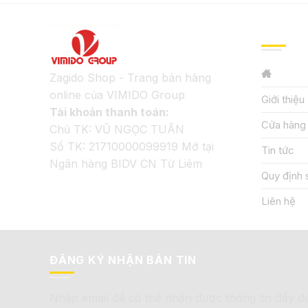
GIỚI TH
Zagido Shop - Trang bán hàng
online của VIMIDO Group
Giới thiệu
Tài khoản thanh toán:
Cửa hàng
Chủ TK: VŨ NGỌC TUÂN
Số TK: 21710000099919 Mở tại
Tin tức
Ngân hàng BIDV CN Từ Liêm
Quy định 
Liên hệ
ĐĂNG KÝ NHẬN BẢN TIN
Nhập email để có thể nhận được thông tin đầy đ