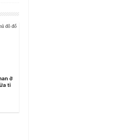
han ở
ửa tỉ