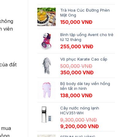
Trà Hoa Cúc Đường Phèn
Mật Ong
 không
150,000
VNĐ
h viên
Bình tập uống Avent cho trẻ
từ 12 tháng
255,000
VNĐ
Võ phục Karate Cao cấp
của đất
500,000
VNĐ
Giá gốc là: 500,000 VNĐ.
Giá hiện tại là: 35
350,000
VNĐ
Bộ body dài tay viền hồng
liền tất in hình
138,000
VNĐ
Cây nước nóng lạnh
HCV351-WH
9,300,000
VNĐ
Giá gốc là: 9,300,000 VNĐ.
Giá hiện tại là:
9,200,000
VNĐ
n mua
hông