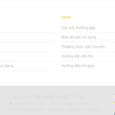
IỆU
HƯỚNG DẪN, HỖ TRỢ
Câu hỏi thường gặp
Điều khoản sử dụng
Phương thức vận chuyển
Hướng dẫn đổi trả
sử dụng
Hướng dẫn trả góp
Công ty CP TẬP ĐOÀN VIMIDO (VDG)
Địa chỉ: Yên Bài - Tiến Thắng - Hà Nội
VPGD: 1210 Tòa B - CC IA20 - Ciputra - Đông
ủ