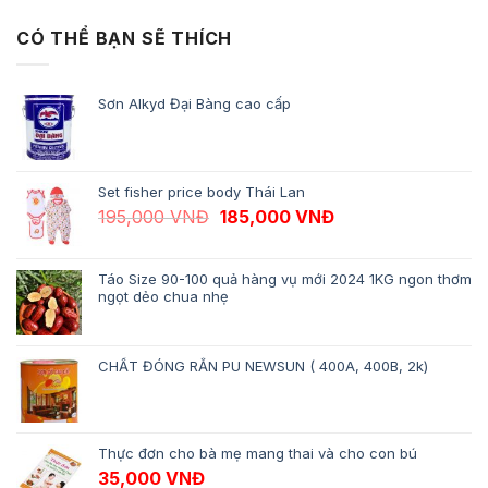
CÓ THỂ BẠN SẼ THÍCH
Sơn Alkyd Đại Bàng cao cấp
Set fisher price body Thái Lan
Giá gốc là: 195,000 VNĐ.
Giá hiện tại là: 18
195,000
VNĐ
185,000
VNĐ
Táo Size 90-100 quả hàng vụ mới 2024 1KG ngon thơm
ngọt dẻo chua nhẹ
CHẤT ĐÓNG RẮN PU NEWSUN ( 400A, 400B, 2k)
Thực đơn cho bà mẹ mang thai và cho con bú
35,000
VNĐ