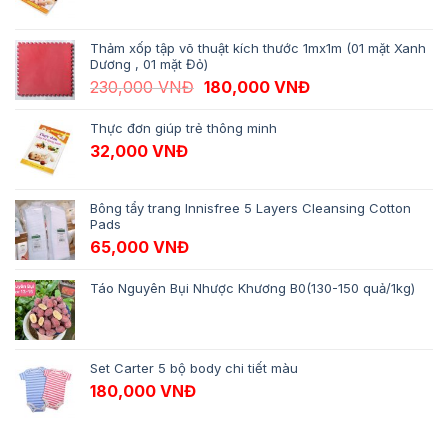
Thảm xốp tập võ thuật kích thước 1mx1m (01 mặt Xanh
Dương , 01 mặt Đỏ)
Giá gốc là: 230,000 VNĐ.
Giá hiện tại là: 1
230,000
VNĐ
180,000
VNĐ
Thực đơn giúp trẻ thông minh
32,000
VNĐ
Bông tẩy trang Innisfree 5 Layers Cleansing Cotton
Pads
65,000
VNĐ
Táo Nguyên Bụi Nhược Khương B0(130-150 quả/1kg)
Set Carter 5 bộ body chi tiết màu
180,000
VNĐ