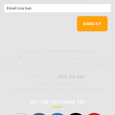
mới nhất mỗi khi có khuyến mãi
Công ty CP TẬP ĐOÀN VIMIDO (VDG)
Địa chỉ: Yên Bài - Tiến Thắng - Hà Nội
VPGD: 1210 Tòa B - CC IA20 - Ciputra - Đông Ngạc -
Hà Nội
Điện thoại:
0914 258 628
Email: Info@Vimdio.vn
Website đang trong quá trình chạy thử nghiệm
KẾT NỐI VỚI CHÚNG TÔI