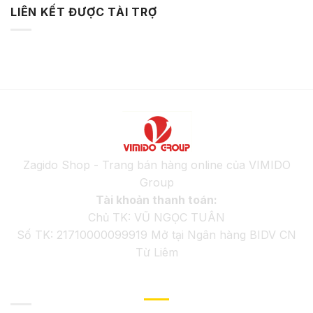
LIÊN KẾT ĐƯỢC TÀI TRỢ
Zagido Shop - Trang bán hàng online của VIMIDO
Group
Tài khoản thanh toán:
Chủ TK: VŨ NGỌC TUÂN
Số TK: 21710000099919 Mở tại Ngân hàng BIDV CN
Từ Liêm
GIỚI THIỆU