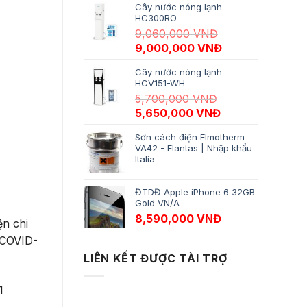
Cây nước nóng lạnh
HC300RO
9,060,000
VNĐ
Giá gốc là: 9,060,000 VNĐ.
Giá hiện tại là:
9,000,000
VNĐ
Cây nước nóng lạnh
HCV151-WH
5,700,000
VNĐ
Giá gốc là: 5,700,000 VNĐ.
Giá hiện tại là:
5,650,000
VNĐ
Sơn cách điện Elmotherm
VA42 - Elantas | Nhập khẩu
Italia
ĐTDĐ Apple iPhone 6 32GB
Gold VN/A
8,590,000
VNĐ
ện chi
a COVID-
LIÊN KẾT ĐƯỢC TÀI TRỢ