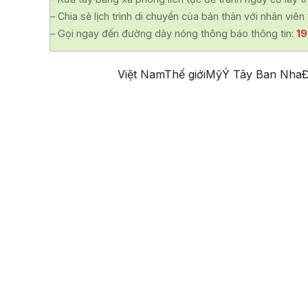
– Chia sẻ lịch trình di chuyển của bản thân với nhân viên 
– Gọi ngay đến đường dây nóng thông báo thông tin:
1
Việt Nam
Thế giới
Mỹ
Ý
Tây Ban Nha