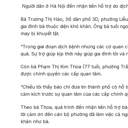
Người dân ở Hà Nội đến nhận tiền hỗ trợ do dịc
Bà Trương Thị Hảo, (tổ dân phố 3D, phường Liễu 
gia đình bà thuộc diện khó khăn. Ông bà tuổi ng
may bị khuyết tật.
“Trong giai đoạn dịch bệnh nhưng các cơ quan c
quà. Sự trợ giúp kịp thời này giúp gia đình tôi v
Còn bà Phạm Thị Kim Thoa (77 tuổi, phường Trần
được chính quyền các cấp quan tâm.
“Chiều tôi thấy báo chí đưa tin thành phố có hỗ t
cảm kích trước sự quan tâm của các cấp chính q
Theo bà Thoa, quá trình đến nhận tiền hỗ trợ bà
lời cảm ơn đến cán bộ phường đã làm việc cả ng
khăn như bà.