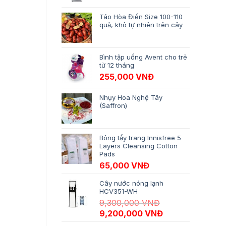
Táo Hòa Điền Size 100-110
quả, khô tự nhiên trên cây
Bình tập uống Avent cho trẻ
từ 12 tháng
255,000
VNĐ
Nhụy Hoa Nghệ Tây
(Saffron)
Bông tẩy trang Innisfree 5
Layers Cleansing Cotton
Pads
65,000
VNĐ
Cây nước nóng lạnh
HCV351-WH
9,300,000
VNĐ
Giá gốc là: 9,300,000 VNĐ.
Giá hiện tại là:
9,200,000
VNĐ