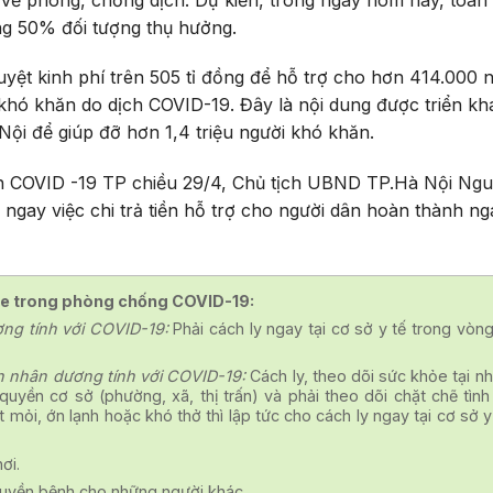
ng 50% đối tượng thụ hưởng.
ệt kinh phí trên 505 tỉ đồng để hỗ trợ cho hơn 414.000 n
khó khăn do dịch COVID-19. Đây là nội dung được triển kh
 Nội để giúp đỡ hơn 1,4 triệu người khó khăn.
h COVID -19 TP chiều 29/4, Chủ tịch UBND TP.Hà Nội Ng
gay việc chi trả tiền hỗ trợ cho người dân hoàn thành ng
hỏe trong phòng chống COVID-19:
ơng tính với COVID-19:
Phải cách ly ngay tại cơ sở y tế trong vòng
nh nhân dương tính với COVID-19:
Cách ly, theo dõi sức khỏe tại nh
quyền cơ sở (phường, xã, thị trấn) và phải theo dõi chặt chẽ tình
t mỏi, ớn lạnh hoặc khó thở thì lập tức cho cách ly ngay tại cơ sở y
ơi.
truyền bệnh cho những người khác.