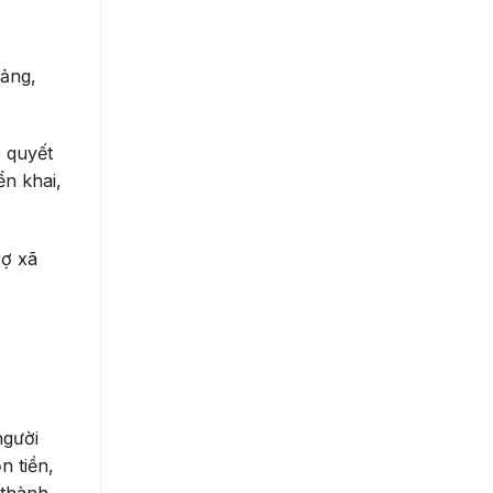
Đảng,
 quyết
n khai,
rợ xã
người
n tiền,
 thành