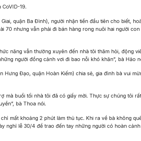
h CoVID-19.
Giai, quận Ba Đình), người nhận tiền đầu tiên cho biết, h
oài 70 nhưng vẫn phải đi bán hàng rong nuôi hai người co
hức năng vẫn thường xuyên đến nhà tôi thăm hỏi, động viê
à những người đồng cảnh vơi đi bao nỗi khó khăn”, bà Hảo nó
 Hưng Đạo, quận Hoàn Kiếm) chia sẻ, gia đình bà vui mừ
rợ mà buổi tối nhà tôi đã có giấy mời. Thực sự chúng tôi rấ
uyền”, bà Thoa nói.
 chỉ mất khoảng 2 phút làm thủ tục. Khi ra về bà không qu
ày nghỉ lễ 30/4 để trao đến tay những người có hoàn cảnh