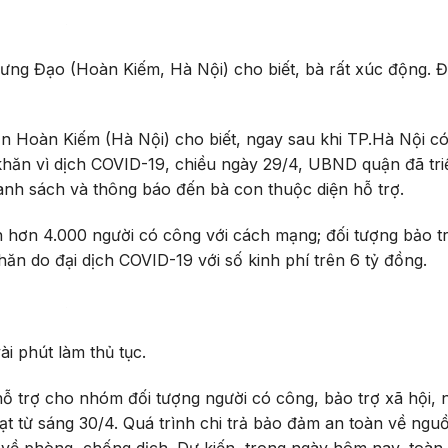
ng Đạo (Hoàn Kiếm, Hà Nội) cho biết, bà rất xúc động. 
Hoàn Kiếm (Hà Nội) cho biết, ngay sau khi TP.Hà Nội có
hăn vì dịch COVID-19, chiều ngày 29/4, UBND quận đã triể
danh sách và thông báo đến bà con thuộc diện hỗ trợ.
n hơn 4.000 người có công với cách mạng; đối tượng bảo t
ăn do đại dịch COVID-19 với số kinh phí trên 6 tỷ đồng.
i phút làm thủ tục.
hỗ trợ cho nhóm đối tượng người có công, bảo trợ xã hội, 
t từ sáng 30/4. Quá trình chi trả bảo đảm an toàn về nguồ
 về phòng, chống dịch. Dự kiến, trong ngày hôm nay, toàn