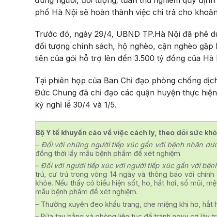
phố Hà Nội sẽ hoàn thành việc chi trả cho khoả
Trước đó, ngày 29/4, UBND TP.Hà Nội đã phê duy
đối tượng chính sách, hộ nghèo, cận nghèo gặp 
tiên của gói hỗ trợ lên đến 3.500 tỷ đồng của Hà
Tại phiên họp của Ban Chỉ đạo phòng chống dịc
Đức Chung đã chỉ đạo các quận huyện thực hiện n
kỳ nghỉ lễ 30/4 và 1/5.
Bộ Y tế khuyến cáo về việc cách ly, theo dõi sức k
–
Đối với những người tiếp xúc gần với bệnh nhân dư
đồng thời lấy mẫu bệnh phẩm để xét nghiệm.
–
Đối với người tiếp xúc với người tiếp xúc gần với bệ
trú, cư trú trong vòng 14 ngày và thông báo với chính 
khỏe. Nếu thấy có biểu hiện sốt, ho, hắt hơi, sổ mũi, mệ
mẫu bệnh phẩm để xét nghiệm.
– Thường xuyên đeo khẩu trang, che miệng khi ho, hắt h
– Rửa tay bằng xà phòng liên tục để tránh nguy cơ lây 