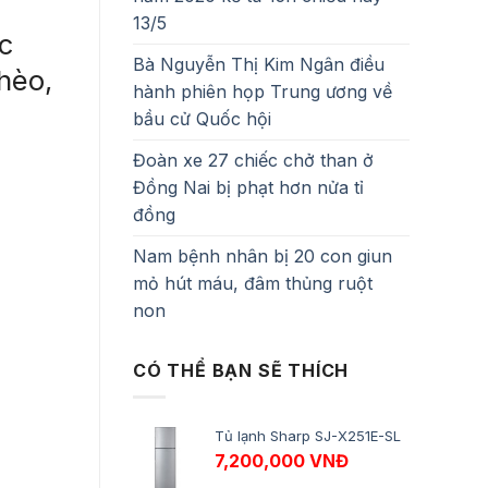
13/5
c
Bà Nguyễn Thị Kim Ngân điều
ghèo,
hành phiên họp Trung ương về
bầu cử Quốc hội
Đoàn xe 27 chiếc chở than ở
Đồng Nai bị phạt hơn nửa tỉ
đồng
Nam bệnh nhân bị 20 con giun
mỏ hút máu, đâm thủng ruột
non
CÓ THỂ BẠN SẼ THÍCH
Tủ lạnh Sharp SJ-X251E-SL
7,200,000
VNĐ