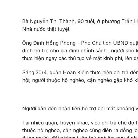
Bà Nguyễn Thị Thành, 90 tuổi, ở phường Trần Hư
Nhà nước thật tuyệt.
Ông Đinh Hồng Phong – Phó Chủ tịch UBND quận 
định hỗ trợ cho gia đình chính sách…người khó k
thực hiện ngay các thủ tục về mặt kinh phí, lên 
Sáng 30/4, quận Hoàn Kiếm thực hiện chi trả đế
hội; người thuộc hộ nghèo, cận nghèo gặp khó kh
Người dân đến nhận tiền hỗ trợ chỉ mất khoảng và
Tại nhiều quận, huyện khác, việc chi trả chế độ 
thuộc hộ nghèo, cận nghèo cũng diễn ra đồng loạ
đúng người, đối tượng; tuân thủ nghiêm quy định