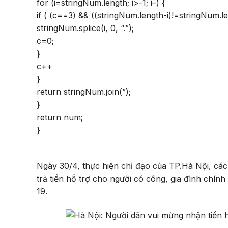
for (i=stringNum.length; i>-1; i–) {
if ( (c==3) && ((stringNum.length-i)!=stringNum.le
stringNum.splice(i, 0, “.”);
c=0;
}
c++
}
return stringNum.join(”);
}
return num;
}
Ngày 30/4, thực hiện chỉ đạo của TP.Hà Nội, các
trả tiền hỗ trợ cho người có công, gia đình chí
19.