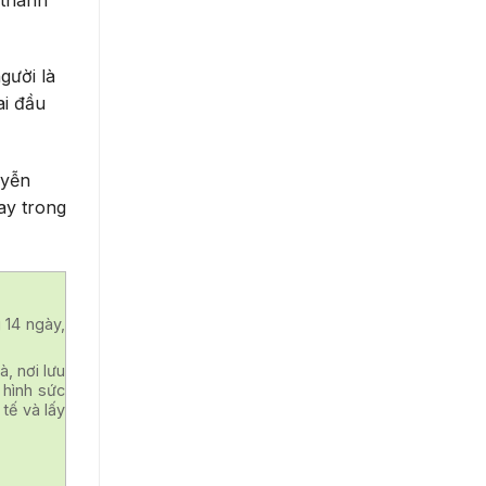
gười là
ai đầu
uyễn
ay trong
 14 ngày,
à, nơi lưu
 hình sức
 tế và lấy