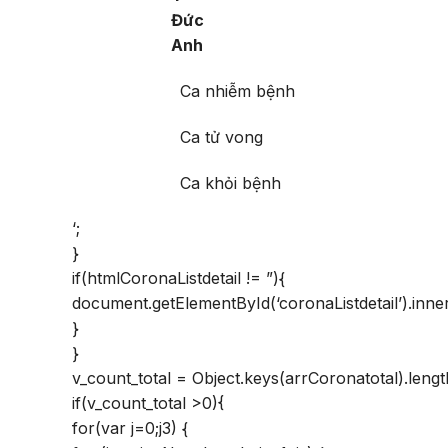
Đức
Anh
Ca nhiễm bệnh
Ca tử vong
Ca khỏi bệnh
‘;
}
if(htmlCoronaListdetail != ”){
document.getElementById(‘coronaListdetail’).inn
}
}
v_count_total = Object.keys(arrCoronatotal).lengt
if(v_count_total >0){
for(var j=0;j
3) {