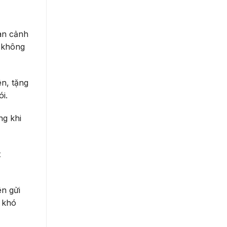
oàn cảnh
n không
n, tặng
i.
ng khi
t
ên gửi
 khó