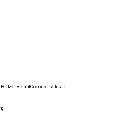
erHTML = htmlCoronaListdetail;
h;