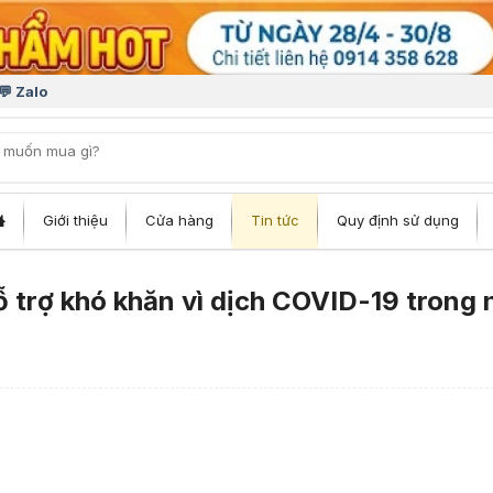
💬 Zalo
iếm:
Giới thiệu
Cửa hàng
Tin tức
Quy định sử dụng
 trợ khó khăn vì dịch COVID-19 trong