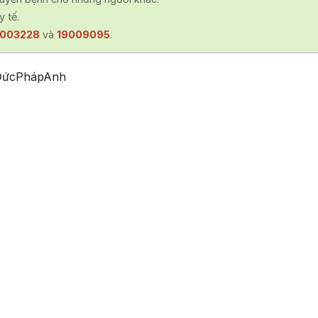
y tế.
9003228
và
19009095
.
Đức
Pháp
Anh