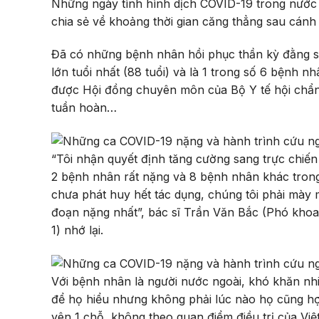
Những ngày tình hình dịch COVID-19 trong nước tạ
chia sẻ về khoảng thời gian căng thẳng sau cánh
Đã có những bệnh nhân hồi phục thần kỳ đằng s
lớn tuổi nhất (88 tuổi) và là 1 trong số 6 bệnh n
được Hội đồng chuyên môn của Bộ Y tế hội chẩn 
tuần hoàn…
“Tôi nhận quyết định tăng cường sang trực chiế
2 bệnh nhân rất nặng và 8 bệnh nhân khác trong
chưa phát huy hết tác dụng, chúng tôi phải mày 
đoạn nặng nhất”, bác sĩ Trần Văn Bắc (Phó khoa
1) nhớ lại.
Với bệnh nhân là người nước ngoài, khó khăn nhiề
để họ hiểu nhưng không phải lúc nào họ cũng hợ
yên 1 chỗ, không theo quan điểm điều trị của V