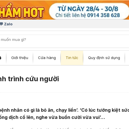
💬 Zalo
iếm:
Giới thiệu
Cửa hàng
Tin tức
Quy định sử dụng
h trình cứu người
nh nhân có gì là bỏ ăn, chạy liền’. ‘Có lúc tưởng kiệt sứ
hống dịch cố lên, nghe vừa buồn cười vừa vui’…