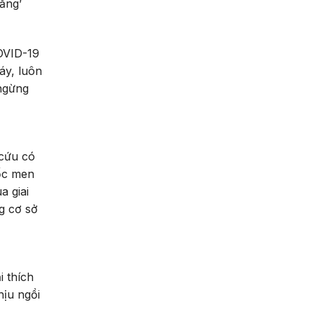
ắng’
OVID-19
áy, luôn
 ngừng
 cứu có
uốc men
a giai
g cơ sở
i thích
ịu ngồi