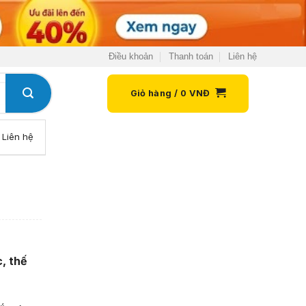
Điều khoản
Thanh toán
Liên hệ
Giỏ hàng /
0
VNĐ
Liên hệ
c, thế