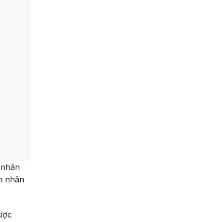
 nhân
nh nhân
được