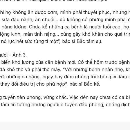
hi họ không ăn được cơm, mình phải thuyết phục, nhưng 
ng sữa đậu nành, ăn chuối… dù không có nhưng mình phải đ
năng lượng. Chưa kể những ca bệnh là người tuổi cao, họ
 động kinh, mãn tính nặng… cũng gây khó khăn cho quá trì
nỗ lực hết sức từng tí một”, bác sĩ Bắc tâm sự.
ễn biến khó lường của căn bệnh mới. Có thể hôm trước bện
ã khó thở và phải thở máy. “Với những bệnh nhân nhẹ, k
với những ca nặng, ngày hay đêm chúng tôi không ai dám r
 thay đổi điều trị cho phù hợp”, bác sĩ Bắc kể.
g tuyến tiên phong, vững chắc. Việc đến nay chưa có ca b
n tâm tin tưởng những người ở tuyến đầu phòng, chống dịc