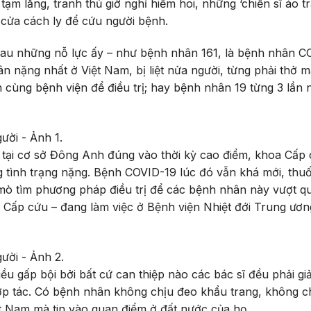
m lắng, tranh thủ giờ nghỉ hiếm hoi, những ‘chiến sĩ áo tr
 cửa cách ly để cứu người bệnh.
au những nỗ lực ấy – như bệnh nhân 161, là bệnh nhân C
hân nặng nhất ở Việt Nam, bị liệt nửa người, từng phải thở m
cùng bệnh viện để điều trị; hay bệnh nhân 19 từng 3 lần
n tại cơ sở Đông Anh đúng vào thời kỳ cao điểm, khoa Cấp
 tình trạng nặng. Bệnh COVID-19 lúc đó vẫn khá mới, th
mò tìm phương pháp điều trị để các bệnh nhân này vượt qu
 Cấp cứu – đang làm việc ở Bệnh viện Nhiệt đới Trung ươn
u gấp bội bởi bất cứ can thiệp nào các bác sĩ đều phải giả
p tác. Có bệnh nhân không chịu đeo khẩu trang, không ch
iệt Nam mà tin vào quan điểm ở đất nước của họ…