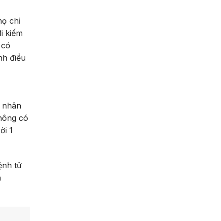
họ chỉ
i kiếm
 có
nh điều
h nhân
hông có
ời 1
ệnh tử
h