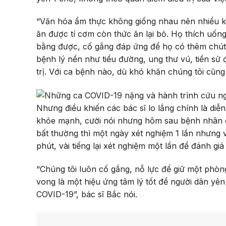
“Văn hóa ẩm thực không giống nhau nên nhiều k
ăn được tí cơm còn thức ăn lại bỏ. Họ thích uố
bằng được, cố gắng đáp ứng để họ có thêm chút 
bệnh lý nền như tiểu đường, ung thư vú, tiền sử
trị. Với ca bệnh nào, dù khó khăn chúng tôi cũng 
Nhưng điều khiến các bác sĩ lo lắng chính là di
khỏe mạnh, cười nói nhưng hôm sau bệnh nhân đ
bất thường thì một ngày xét nghiệm 1 lần nhưng 
phút, vài tiếng lại xét nghiệm một lần để đánh giá
“Chúng tôi luôn cố gắng, nỗ lực để giữ một phòn
vong là một hiệu ứng tâm lý tốt để người dân yê
COVID-19”, bác sĩ Bắc nói.