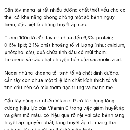
Cần tây mang lại rất nhiều dưỡng chất thiết yếu cho cơ
thể, có khả năng phòng chống một số bệnh nguy
hiểm, đặc biệt là chứng huyết áp cao.
Trong 100g lá cần tây có chứa đến 6,3% protein;
0,6% lipid; 2,1% chất khoáng tố vi lượng (như: calcium,
phốtpho, sắt); quả chứa tinh dầu có mùi thơm:
limonene và các chất chuyển hóa của sadanolic acid.
Ngoài những khoáng tố, sinh tố và chất dinh dưỡng,
cần tây còn chứa một tỉ lệ lớn chất kích thích tố và
tinh dầu nên có mùi thơm đặc trưng và mạnh mẽ.
Cần tây cũng có nhiều Vitamin P có tác dụng tăng
cường hiệu lực của Vitamin C trong việc giảm huyết áp
và giảm mỡ máu, có hiệu quả rõ rệt với các bệnh tăng
huyết áp nguyên phát, tăng huyết áp do mang thai,
sinh nở, tăng huyết áp thời kỳ mãn kinh.