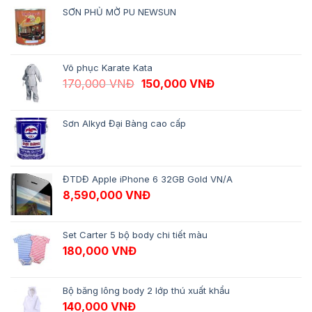
SƠN PHỦ MỜ PU NEWSUN
Võ phục Karate Kata
Giá gốc là: 170,000 VNĐ.
Giá hiện tại là: 1
170,000
VNĐ
150,000
VNĐ
Sơn Alkyd Đại Bàng cao cấp
ĐTDĐ Apple iPhone 6 32GB Gold VN/A
8,590,000
VNĐ
Set Carter 5 bộ body chi tiết màu
180,000
VNĐ
Bộ băng lông body 2 lớp thú xuất khẩu
140,000
VNĐ