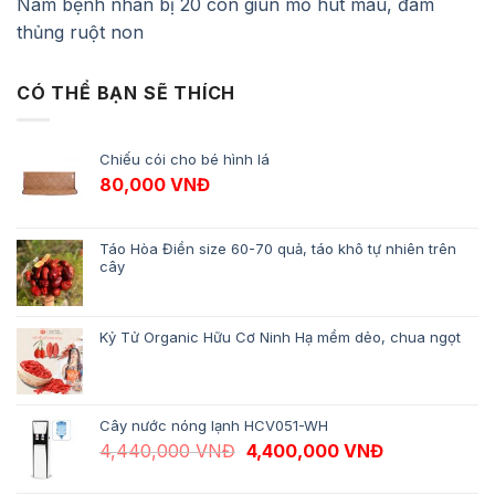
Nam bệnh nhân bị 20 con giun mỏ hút máu, đâm
thủng ruột non
CÓ THỂ BẠN SẼ THÍCH
Chiếu cói cho bé hình lá
80,000
VNĐ
Táo Hòa Điền size 60-70 quả, táo khô tự nhiên trên
cây
Kỷ Tử Organic Hữu Cơ Ninh Hạ mềm dẻo, chua ngọt
Cây nước nóng lạnh HCV051-WH
Giá gốc là: 4,440,000 VNĐ.
Giá hiện tại 
4,440,000
VNĐ
4,400,000
VNĐ