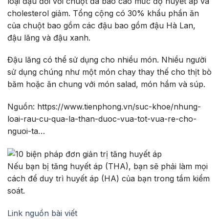
loại đậu đối với chuột đã báo cáo mức độ huyết áp và
cholesterol giảm. Tổng cộng có 30% khẩu phần ăn
của chuột bao gồm các đậu bao gồm đậu Hà Lan,
đậu lăng và đậu xanh.
Đậu lăng có thể sử dụng cho nhiều món. Nhiều người
sử dụng chúng như một món chay thay thế cho thịt bò
băm hoặc ăn chung với món salad, món hầm và súp.
Nguồn: https://www.tienphong.vn/suc-khoe/nhung-
loai-rau-cu-qua-la-than-duoc-vua-tot-vua-re-cho-
nguoi-ta…
Nếu bạn bị tăng huyết áp (THA), bạn sẽ phải làm mọi
cách để duy trì huyết áp (HA) của bạn trong tầm kiểm
soát.
Link nguồn bài viết