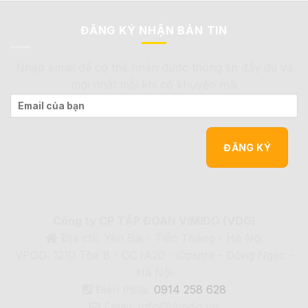
ĐĂNG KÝ NHẬN BẢN TIN
Nhập email để có thể nhận được thông tin đầy đủ và
mới nhất mỗi khi có khuyến mãi
Công ty CP TẬP ĐOÀN VIMIDO (VDG)
Địa chỉ: Yên Bài - Tiến Thắng - Hà Nội
VPGD: 1210 Tòa B - CC IA20 - Ciputra - Đông Ngạc -
Hà Nội
Điện thoại:
0914 258 628
Email: Info@Vimdio.vn