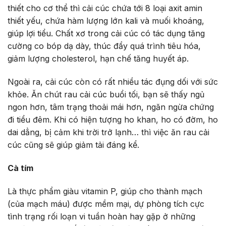
thiết cho cơ thể thì cải cúc chứa tới 8 loại axit amin
thiết yếu, chứa hàm lượng lớn kali và muối khoáng,
giúp lợi tiểu. Chất xơ trong cải cúc có tác dụng tăng
cường co bóp dạ dày, thúc đẩy quá trình tiêu hóa,
giảm lượng cholesterol, hạn chế tăng huyết áp.
Ngoài ra, cải cúc còn có rất nhiều tác đụng dối với sức
khỏe. Ăn chút rau cải cúc buổi tối, bạn sẽ thấy ngủ
ngon hơn, tâm trạng thoải mái hơn, ngăn ngừa chứng
đi tiểu đêm. Khi có hiện tượng ho khan, ho có đờm, ho
dai dẳng, bị cảm khi trời trở lạnh… thì việc ăn rau cải
cúc cũng sẽ giúp giảm tải đáng kể.
Cà tím
Là thực phẩm giàu vitamin P, giúp cho thành mạch
(của mạch máu) được mềm mại, dự phòng tích cực
tình trạng rối loạn vi tuần hoàn hay gặp ở những