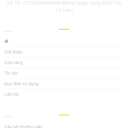
Số TK: 21710000099919 Mở tại Ngân hàng BIDV CN
Từ Liêm
GIỚI THIỆU
Giới thiệu
Cửa hàng
Tin tức
Quy định sử dụng
Liên hệ
HƯỚNG DẪN, HỖ TRỢ
Câu hỏi thường gặp