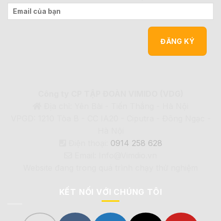
Công ty CP TẬP ĐOÀN VIMIDO (VDG)
Địa chỉ: Yên Bài - Tiến Thắng - Hà Nội
VPGD: 1210 Tòa B - CC IA20 - Ciputra - Đông Ngạc -
Hà Nội
Điện thoại:
0914 258 628
Email: Info@Vimdio.vn
Website đang trong quá trình chạy thử nghiệm
KẾT NỐI VỚI CHÚNG TÔI