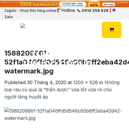
Hotline:
|
📞 0914 258 628
💬
Zagido - Shop Bán hàng online
Zalo
1588209661-
52f1a046ffd0d546c60b8ff2eba42d
watermark.jpg
Published
30 Tháng 4, 2020
at
1200 × 628
in
Những
loại rau củ quả là “thần dược” vừa tốt vừa rẻ cho
người tăng huyết áp