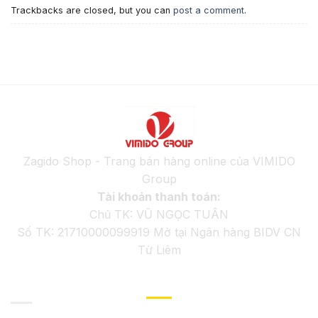
Trackbacks are closed, but you can
post a comment
.
Zagido Shop - Trang bán hàng online của VIMIDO
Group
Tài khoản thanh toán:
Chủ TK: VŨ NGỌC TUÂN
Số TK: 21710000099919 Mở tại Ngân hàng BIDV CN
Từ Liêm
GIỚI THIỆU