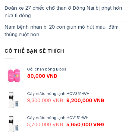
Đoàn xe 27 chiếc chở than ở Đồng Nai bị phạt hơn
nửa tỉ đồng
Nam bệnh nhân bị 20 con giun mỏ hút máu, đâm
thủng ruột non
CÓ THỂ BẠN SẼ THÍCH
Gối chăn bông Bibos
80,000
VNĐ
Cây nước nóng lạnh HCV351-WH
Giá gốc là: 9,300,000 VNĐ.
Giá hiện tại 
9,300,000
VNĐ
9,200,000
VNĐ
Cây nước nóng lạnh HCV151-WH
Giá gốc là: 5,700,000 VNĐ.
Giá hiện tại 
5,700,000
VNĐ
5,650,000
VNĐ