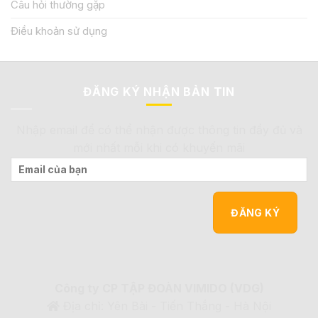
Câu hỏi thường gặp
Điều khoản sử dụng
ĐĂNG KÝ NHẬN BẢN TIN
Nhập email để có thể nhận được thông tin đầy đủ và
mới nhất mỗi khi có khuyến mãi
Công ty CP TẬP ĐOÀN VIMIDO (VDG)
Địa chỉ: Yên Bài - Tiến Thắng - Hà Nội