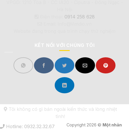
VPGD: 1210 Tòa B - CC IA20 - Ciputra - Đông Ngạc -
Hà Nội
Điện thoại:
0914 258 628
Email: Info@Vimdio.vn
Website đang trong quá trình chạy thử nghiệm
KẾT NỐI VỚI CHÚNG TÔI
Tôi không có gì bán ngoài kiến thức và lòng nhiệt
tình!
Copyright 2026 ©
Một nhãn
Hotline: 0932.32.32.67