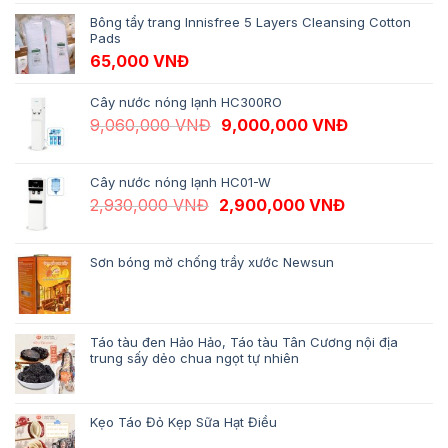
Bông tẩy trang Innisfree 5 Layers Cleansing Cotton
Pads
65,000
VNĐ
Cây nước nóng lạnh HC300RO
Giá gốc là: 9,060,000 VNĐ.
Giá hiện tại 
9,060,000
VNĐ
9,000,000
VNĐ
Cây nước nóng lạnh HC01-W
Giá gốc là: 2,930,000 VNĐ.
Giá hiện tại 
2,930,000
VNĐ
2,900,000
VNĐ
Sơn bóng mờ chống trầy xước Newsun
Táo tàu đen Hảo Hảo, Táo tàu Tân Cương nội địa
trung sấy dẻo chua ngọt tự nhiên
Kẹo Táo Đỏ Kẹp Sữa Hạt Điều