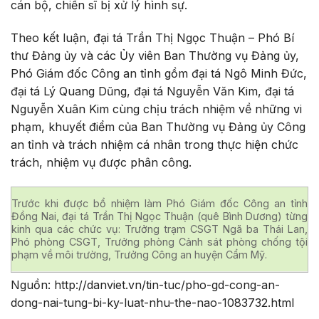
cán bộ, chiến sĩ bị xử lý hình sự.
Theo kết luận, đại tá Trần Thị Ngọc Thuận – Phó Bí
thư Đảng ủy và các Ủy viên Ban Thường vụ Đảng ủy,
Phó Giám đốc Công an tỉnh gồm đại tá Ngô Minh Đức,
đại tá Lý Quang Dũng, đại tá Nguyễn Văn Kim, đại tá
Nguyễn Xuân Kim cùng chịu trách nhiệm về những vi
phạm, khuyết điểm của Ban Thường vụ Đảng ủy Công
an tỉnh và trách nhiệm cá nhân trong thực hiện chức
trách, nhiệm vụ được phân công.
Trước khi được bổ nhiệm làm Phó Giám đốc Công an tỉnh
Đồng Nai, đại tá Trần Thị Ngọc Thuận (quê Bình Dương) từng
kinh qua các chức vụ: Trưởng trạm CSGT Ngã ba Thái Lan,
Phó phòng CSGT, Trưởng phòng Cảnh sát phòng chống tội
phạm về môi trường, Trưởng Công an huyện Cẩm Mỹ.
Nguồn: http://danviet.vn/tin-tuc/pho-gd-cong-an-
dong-nai-tung-bi-ky-luat-nhu-the-nao-1083732.html