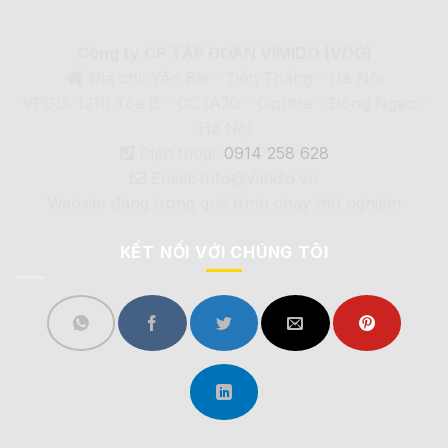
Công ty CP TẬP ĐOÀN VIMIDO (VDG)
Địa chỉ: Yên Bài - Tiến Thắng - Hà Nội
VPGD: 1210 Tòa B - CC IA20 - Ciputra - Đông Ngạc -
Hà Nội
Điện thoại:
0914 258 628
Email: Info@Vimdio.vn
Website đang trong quá trình chạy thử nghiệm
KẾT NỐI VỚI CHÚNG TÔI