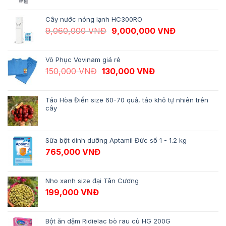
Cây nước nóng lạnh HC300RO
Giá gốc là: 9,060,000 VNĐ.
Giá hiện tại 
9,060,000
VNĐ
9,000,000
VNĐ
Võ Phục Vovinam giá rẻ
Giá gốc là: 150,000 VNĐ.
Giá hiện tại là: 13
150,000
VNĐ
130,000
VNĐ
Táo Hòa Điền size 60-70 quả, táo khô tự nhiên trên
cây
Sữa bột dinh dưỡng Aptamil Đức số 1 - 1.2 kg
765,000
VNĐ
Nho xanh size đại Tân Cương
199,000
VNĐ
Bột ăn dặm Ridielac bò rau củ HG 200G