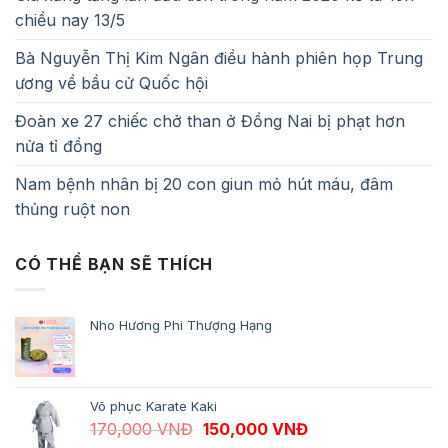
chiều nay 13/5
Bà Nguyễn Thị Kim Ngân điều hành phiên họp Trung
ương về bầu cử Quốc hội
Đoàn xe 27 chiếc chở than ở Đồng Nai bị phạt hơn
nửa tỉ đồng
Nam bệnh nhân bị 20 con giun mỏ hút máu, đâm
thủng ruột non
CÓ THỂ BẠN SẼ THÍCH
Nho Hương Phi Thượng Hạng
Võ phục Karate Kaki
Giá gốc là: 170,000 VNĐ.
Giá hiện tại là: 1
170,000
VNĐ
150,000
VNĐ