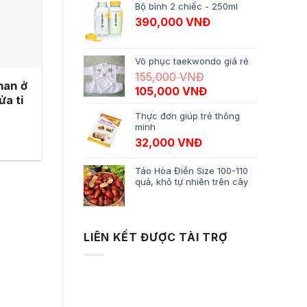
Bộ bình 2 chiếc - 250ml
390,000
VNĐ
Võ phục taekwondo giá rẻ
155,000
VNĐ
han ở
Giá gốc là: 155,000 VNĐ.
Giá hiện tại là: 10
105,000
VNĐ
ửa tỉ
Thực đơn giúp trẻ thông
minh
32,000
VNĐ
Táo Hòa Điền Size 100-110
quả, khô tự nhiên trên cây
LIÊN KẾT ĐƯỢC TÀI TRỢ