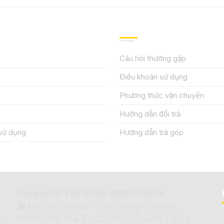
IỆU
HƯỚNG DẪN, HỖ TRỢ
Câu hỏi thường gặp
Điều khoản sử dụng
Phương thức vận chuyển
Hướng dẫn đổi trả
sử dụng
Hướng dẫn trả góp
Công ty CP TẬP ĐOÀN VIMIDO (VDG)
Địa chỉ: Yên Bài - Tiến Thắng - Hà Nội
VPGD: 1210 Tòa B - CC IA20 - Ciputra - Đông
ủ