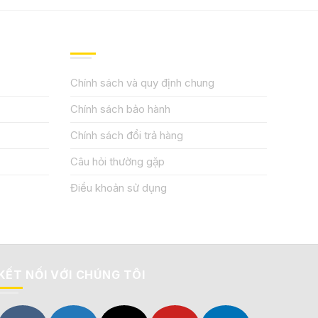
QUY ĐỊNH CHÍNH SÁCH
Chính sách và quy định chung
Chính sách bảo hành
Chính sách đổi trả hàng
Câu hỏi thường gặp
Điều khoản sử dụng
KẾT NỐI VỚI CHÚNG TÔI