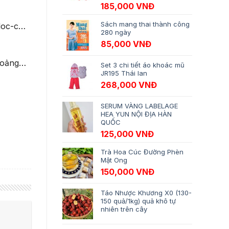
Giá gốc là: 195,000 VNĐ.
Giá hiện tại là: 18
185,000
VNĐ
Sách mang thai thành công
doc-c…
280 ngày
85,000
VNĐ
khoảng…
Set 3 chi tiết áo khoác mũ
JR195 Thái lan
268,000
VNĐ
SERUM VÀNG LABELAGE
HEA YUN NỘI ĐỊA HÀN
QUỐC
125,000
VNĐ
Trà Hoa Cúc Đường Phèn
Mật Ong
150,000
VNĐ
Táo Nhược Khương X0 (130-
150 quả/1kg) quả khô tự
nhiên trên cây