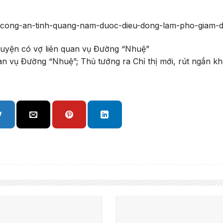
oc-cong-an-tinh-quang-nam-duoc-dieu-dong-lam-pho-giam-
uan vụ Đường “Nhuệ”; Thủ tướng ra Chỉ thị mới, rút ngắn 