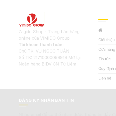
GIỚI TH
Zagido Shop - Trang bán hàng
online của VIMIDO Group
Giới thiệu
Tài khoản thanh toán:
Cửa hàng
Chủ TK: VŨ NGỌC TUÂN
Số TK: 21710000099919 Mở tại
Tin tức
Ngân hàng BIDV CN Từ Liêm
Quy định 
Liên hệ
ĐĂNG KÝ NHẬN BẢN TIN
Nhập email để có thể nhận được thông tin đầy đ