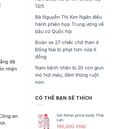
c
13/5
Bà Nguyễn Thị Kim Ngân điều
hành phiên họp Trung ương về
bầu cử Quốc hội
Đoàn xe 27 chiếc chở than ở
Đồng Nai bị phạt hơn nửa tỉ
đồng
Nẵng đã
Nam bệnh nhân bị 20 con giun
đến nhận
mỏ hút máu, đâm thủng ruột
non
CÓ THỂ BẠN SẼ THÍCH
Set fisher price body Thái
 Công an
Lan
ỉnh
195,000
VNĐ