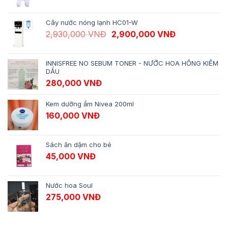
Cây nước nóng lạnh HC01-W
Giá gốc là: 2,930,000 VNĐ.
Giá hiện tại 
2,930,000
VNĐ
2,900,000
VNĐ
INNISFREE NO SEBUM TONER - NƯỚC HOA HỒNG KIỀM
DẦU
280,000
VNĐ
Kem dưỡng ẩm Nivea 200ml
160,000
VNĐ
Sách ăn dặm cho bé
45,000
VNĐ
Nước hoa Soul
275,000
VNĐ