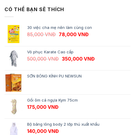
CÓ THỂ BẠN SẼ THÍCH
30 việc cha mẹ nên làm cùng con
Giá gốc là: 85,000 VNĐ.
Giá hiện tại là: 78,
85,000
VNĐ
78,000
VNĐ
Võ phục Karate Cao cấp
Giá gốc là: 500,000 VNĐ.
Giá hiện tại là: 
500,000
VNĐ
350,000
VNĐ
SƠN BÓNG KÍNH PU NEWSUN
Gối ôm cá ngựa Kym 75cm
175,000
VNĐ
Bộ băng lông body 2 lớp thú xuất khẩu
140,000
VNĐ