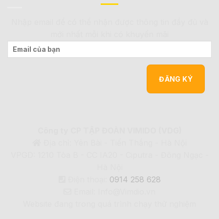
Nhập email để có thể nhận được thông tin đầy đủ và
mới nhất mỗi khi có khuyến mãi
Công ty CP TẬP ĐOÀN VIMIDO (VDG)
Địa chỉ: Yên Bài - Tiến Thắng - Hà Nội
VPGD: 1210 Tòa B - CC IA20 - Ciputra - Đông Ngạc -
Hà Nội
Điện thoại:
0914 258 628
Email: Info@Vimdio.vn
Website đang trong quá trình chạy thử nghiệm