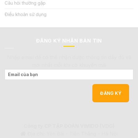
Câu hỏi thường gặp
Điều khoản sử dụng
ĐĂNG KÝ NHẬN BẢN TIN
Nhập email để có thể nhận được thông tin đầy đủ và
mới nhất mỗi khi có khuyến mãi
Công ty CP TẬP ĐOÀN VIMIDO (VDG)
Địa chỉ: Yên Bài - Tiến Thắng - Hà Nội