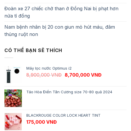
Đoàn xe 27 chiếc chở than ở Đồng Nai bị phạt hơn
nửa tỉ đồng
Nam bệnh nhân bị 20 con giun mỏ hút máu, đâm
thủng ruột non
CÓ THỂ BẠN SẼ THÍCH
Máy lọc nước Optimus i2
Giá gốc là: 8,900,000 VNĐ.
Giá hiện tại 
8,900,000
VNĐ
8,700,000
VNĐ
Táo Hòa Điền Tân Cương size 70-80 quả 2024
BLACKROUGE COLOR LOCK HEART TINT
175,000
VNĐ