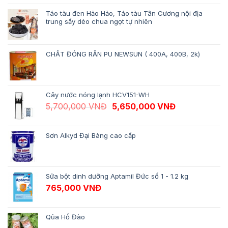
Táo tàu đen Hảo Hảo, Táo tàu Tân Cương nội địa
trung sấy dẻo chua ngọt tự nhiên
CHẤT ĐÓNG RẮN PU NEWSUN ( 400A, 400B, 2k)
Cây nước nóng lạnh HCV151-WH
Giá gốc là: 5,700,000 VNĐ.
Giá hiện tại 
5,700,000
VNĐ
5,650,000
VNĐ
Sơn Alkyd Đại Bàng cao cấp
Sữa bột dinh dưỡng Aptamil Đức số 1 - 1.2 kg
765,000
VNĐ
Qủa Hồ Đào