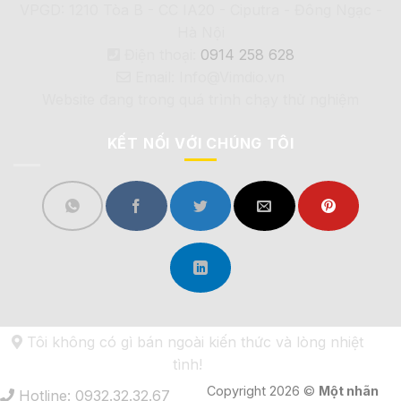
VPGD: 1210 Tòa B - CC IA20 - Ciputra - Đông Ngạc -
Hà Nội
Điện thoại:
0914 258 628
Email: Info@Vimdio.vn
Website đang trong quá trình chạy thử nghiệm
KẾT NỐI VỚI CHÚNG TÔI
Tôi không có gì bán ngoài kiến thức và lòng nhiệt
tình!
Copyright 2026 ©
Một nhãn
Hotline: 0932.32.32.67