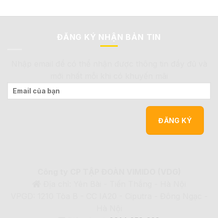
ĐĂNG KÝ NHẬN BẢN TIN
Nhập email để có thể nhận được thông tin đầy đủ và
mới nhất mỗi khi có khuyến mãi
Công ty CP TẬP ĐOÀN VIMIDO (VDG)
Địa chỉ: Yên Bài - Tiến Thắng - Hà Nội
VPGD: 1210 Tòa B - CC IA20 - Ciputra - Đông Ngạc -
Hà Nội