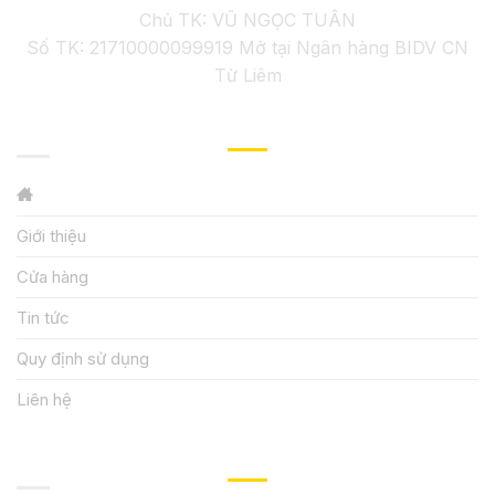
Chủ TK: VŨ NGỌC TUÂN
Số TK: 21710000099919 Mở tại Ngân hàng BIDV CN
Từ Liêm
GIỚI THIỆU
Giới thiệu
Cửa hàng
Tin tức
Quy định sử dụng
Liên hệ
HƯỚNG DẪN, HỖ TRỢ