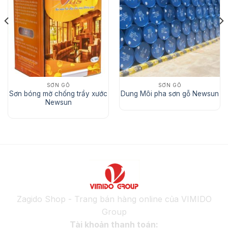
Add
Add
to Wishlist
to Wishlist
SƠN GỖ
SƠN GỖ
Sơn bóng mờ chống trầy xước
Dung Môi pha sơn gỗ Newsun
Newsun
Zagido Shop - Trang bán hàng online của VIMIDO
Group
Tài khoản thanh toán: