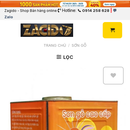
Hotline:
|
📞 0914 258 628
💬
Zagido - Shop Bán hàng online
Zalo
TRANG CHỦ
/
SƠN GỖ
LỌC
Add
to
Wishlist