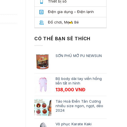
Thiết bị số
Điện gia dụng – Điện lạnh
Đồ chơi, Mẹ & Bé
CÓ THỂ BẠN SẼ THÍCH
SƠN PHỦ MỜ PU NEWSUN
Bộ body dài tay viền hồng
liền tất in hình
138,000
VNĐ
Táo Hoà Điền Tân Cương
nhiều size ngon, ngọt, dẻo
2024
Võ phục Karate Kaki