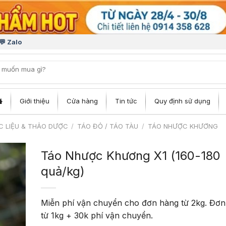
💬 Zalo
iếm:
Giới thiệu
Cửa hàng
Tin tức
Quy định sử dụng
 LIỆU & THẢO DƯỢC
/
TÁO ĐỎ / TÁO TÀU
/
TÁO NHƯỢC KHƯƠNG
Táo Nhược Khương X1 (160-180
quả/kg)
Add
Miễn phí vận chuyển cho đơn hàng từ 2kg. Đơ
to
từ 1kg + 30k phí vận chuyển.
hlist