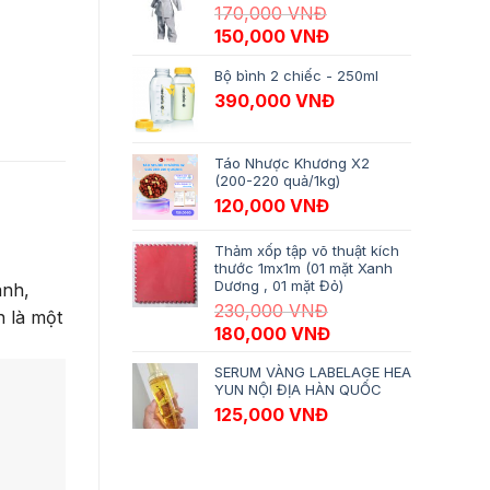
170,000
VNĐ
Giá gốc là: 170,000 VNĐ.
Giá hiện tại là: 15
150,000
VNĐ
Bộ bình 2 chiếc - 250ml
390,000
VNĐ
Táo Nhược Khương X2
(200-220 quả/1kg)
120,000
VNĐ
Thảm xốp tập võ thuật kích
thước 1mx1m (01 mặt Xanh
Dương , 01 mặt Đỏ)
anh,
230,000
VNĐ
 là một
Giá gốc là: 230,000 VNĐ.
Giá hiện tại là: 18
180,000
VNĐ
SERUM VÀNG LABELAGE HEA
YUN NỘI ĐỊA HÀN QUỐC
125,000
VNĐ