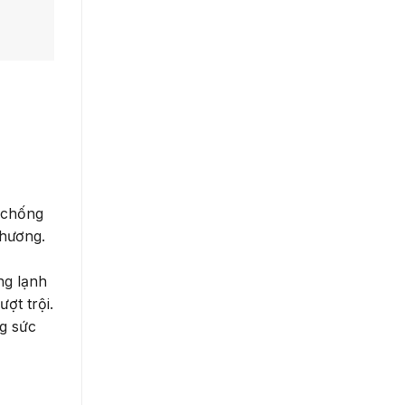
t chống
thương.
ng lạnh
ợt trội.
g sức