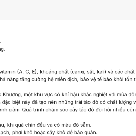
.
g.
min (A, C, E), khoáng chất (canxi, sắt, kali) và các chấ
khả năng tăng cường hệ miễn dịch, bảo vệ tế bào khỏi tổn 
Khương, một khu vực có khí hậu khắc nghiệt với mùa đô
 đặc biệt này đã tạo nên những trái táo đỏ có chất lượng vư
nh giâm. Quá trình chăm sóc cây táo đỏ đòi hỏi nhiều côn
u, khi quả chín đều và có màu đỏ sẫm.
sạch, phơi khô hoặc sấy khô để bảo quản.