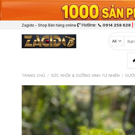
Hotline:
|
📞 0914 258 628
Zagido - Shop Bán hàng online
Tìm k
TRANG CHỦ
/
SỨC KHỎE & DƯỠNG SINH TỰ NHIÊN
/
DƯỢC
Wis