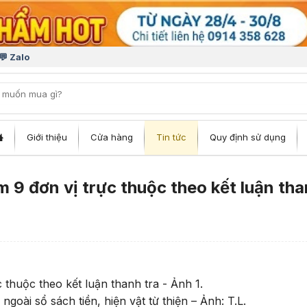
💬 Zalo
iếm:
Giới thiệu
Cửa hàng
Tin tức
Quy định sử dụng
 đơn vị trực thuộc theo kết luận th
goài sổ sách tiền, hiện vật từ thiện – Ảnh: T.L.