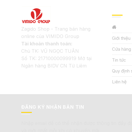
GIỚI TH
Zagido Shop - Trang bán hàng
online của VIMIDO Group
Giới thiệu
Tài khoản thanh toán:
Cửa hàng
Chủ TK: VŨ NGỌC TUÂN
Số TK: 21710000099919 Mở tại
Tin tức
Ngân hàng BIDV CN Từ Liêm
Quy định 
Liên hệ
ĐĂNG KÝ NHẬN BẢN TIN
Nhập email để có thể nhận được thông tin đầy đ
và mới nhất mỗi khi có khuyến mãi