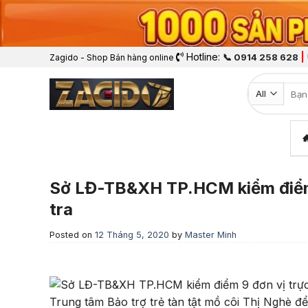
Hotline:
|
📞 0914 258 628
Zagido - Shop Bán hàng online
Tìm k
Sở LĐ-TB&XH TP.HCM kiểm điểm 9
tra
Posted on
12 Tháng 5, 2020
by
Master Minh
Trung tâm Bảo trợ trẻ tàn tật mồ côi Thị Nghè để n