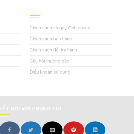
QUY ĐỊNH CHÍNH SÁCH
Chính sách và quy định chung
Chính sách bảo hành
Chính sách đổi trả hàng
Câu hỏi thường gặp
Điều khoản sử dụng
KẾT NỐI VỚI CHÚNG TÔI