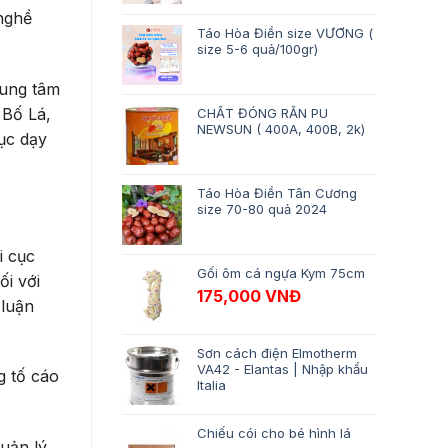
 nghề
Táo Hòa Điền size VƯƠNG (
size 5-6 quả/100gr)
rung tâm
 Bố Lá,
CHẤT ĐÓNG RẮN PU
NEWSUN ( 400A, 400B, 2k)
ục dạy
Táo Hòa Điền Tân Cương
size 70-80 quả 2024
i cục
Gối ôm cá ngựa Kym 75cm
ối với
175,000
VNĐ
 luận
Sơn cách điện Elmotherm
VA42 - Elantas | Nhập khẩu
g tố cáo
Italia
Chiếu cói cho bé hình lá
quản lý