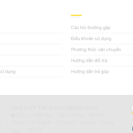
IỆU
HƯỚNG DẪN, HỖ TRỢ
Câu hỏi thường gặp
Điều khoản sử dụng
Phương thức vận chuyển
Hướng dẫn đổi trả
sử dụng
Hướng dẫn trả góp
Công ty CP TẬP ĐOÀN VIMIDO (VDG)
Địa chỉ: Yên Bài - Tiến Thắng - Hà Nội
VPGD: 1210 Tòa B - CC IA20 - Ciputra - Đông
ủ
Ngạc - Hà Nội