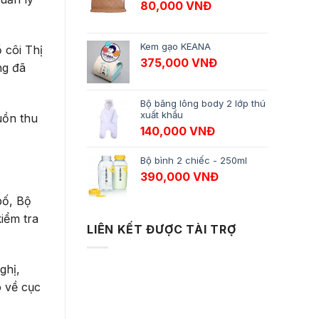
80,000
VNĐ
Kem gạo KEANA
 côi Thị
375,000
VNĐ
ng đã
Bộ băng lông body 2 lớp thú
xuất khẩu
uồn thu
140,000
VNĐ
Bộ bình 2 chiếc - 250ml
390,000
VNĐ
bố, Bộ
iểm tra
LIÊN KẾT ĐƯỢC TÀI TRỢ
ghị,
o về cục