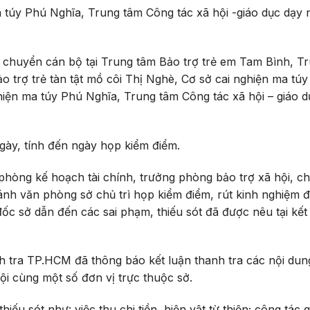
ma túy Phú Nghĩa, Trung tâm Công tác xã hội -giáo dục dạy
n chuyển cán bộ tại Trung tâm Bảo trợ trẻ em Tam Bình, T
 trợ trẻ tàn tật mồ côi Thị Nghè, Cơ sở cai nghiện ma túy
iện ma túy Phú Nghĩa, Trung tâm Công tác xã hội – giáo d
ngày, tính đến ngày họp kiểm điểm.
hòng kế hoạch tài chính, trưởng phòng bảo trợ xã hội, ch
nh văn phòng sở chủ trì họp kiểm điểm, rút kinh nghiệm đ
ốc sở dẫn đến các sai phạm, thiếu sót đã được nêu tại kết
h tra TP.HCM đã thông báo kết luận thanh tra các nội dun
ội cùng một số đơn vị trực thuộc sở.
ếu sót như: việc thu chi tiền, hiện vật từ thiện; công tác 