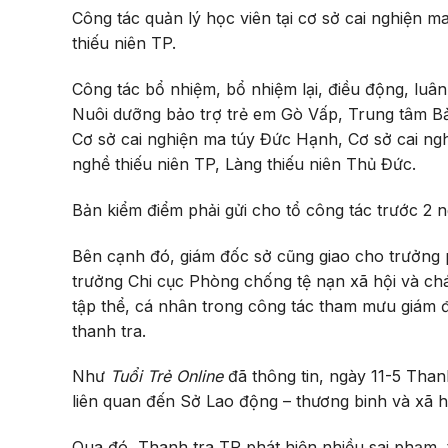
Công tác quản lý học viên tại cơ sở cai nghiện 
thiếu niên TP.
Công tác bổ nhiệm, bổ nhiệm lại, điều động, luâ
Nuôi dưỡng bảo trợ trẻ em Gò Vấp, Trung tâm Bảo
Cơ sở cai nghiện ma túy Đức Hạnh, Cơ sở cai ngh
nghề thiếu niên TP, Làng thiếu niên Thủ Đức.
Bản kiểm điểm phải gửi cho tổ công tác trước 2 
Bên cạnh đó, giám đốc sở cũng giao cho trưởng p
trưởng Chi cục Phòng chống tệ nạn xã hội và chá
tập thể, cá nhân trong công tác tham mưu giám đ
thanh tra.
Như
Tuổi Trẻ Online
đã thông tin, ngày 11-5 Than
liên quan đến Sở Lao động – thương binh và xã h
Qua đó, Thanh tra TP phát hiện nhiều sai phạm, thi