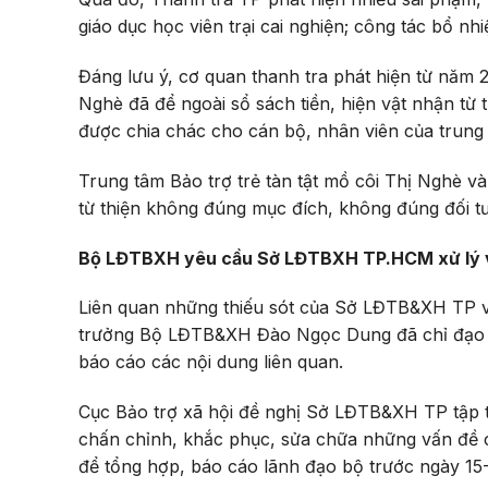
giáo dục học viên trại cai nghiện; công tác bổ n
Đáng lưu ý, cơ quan thanh tra phát hiện từ năm 2
Nghè đã để ngoài sổ sách tiền, hiện vật nhận từ t
được chia chác cho cán bộ, nhân viên của trung
Trung tâm Bảo trợ trẻ tàn tật mồ côi Thị Nghè v
từ thiện không đúng mục đích, không đúng đối t
Bộ LĐTBXH yêu cầu Sở LĐTBXH TP.HCM xử lý vụ 
Liên quan những thiếu sót của Sở LĐTB&XH TP v
trưởng Bộ LĐTB&XH Đào Ngọc Dung đã chỉ đạo C
báo cáo các nội dung liên quan.
Cục Bảo trợ xã hội đề nghị Sở LĐTB&XH TP tập tru
chấn chỉnh, khắc phục, sửa chữa những vấn đề c
để tổng hợp, báo cáo lãnh đạo bộ trước ngày 15