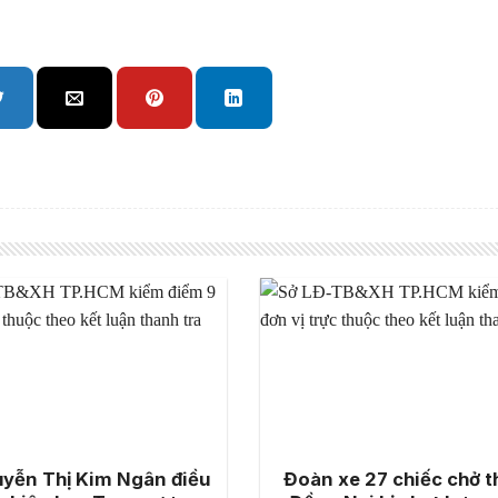
yễn Thị Kim Ngân điều
Đoàn xe 27 chiếc chở t