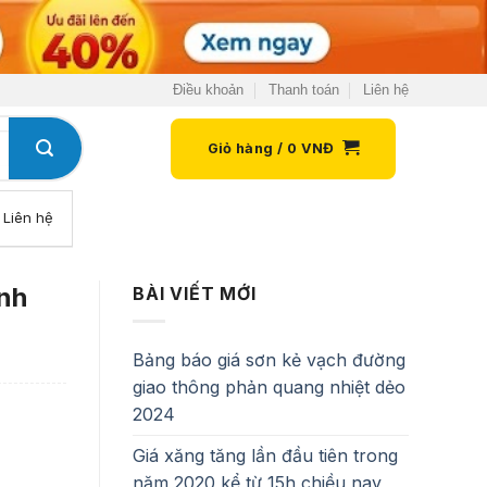
Điều khoản
Thanh toán
Liên hệ
Giỏ hàng /
0
VNĐ
Liên hệ
anh
BÀI VIẾT MỚI
Bảng báo giá sơn kẻ vạch đường
giao thông phản quang nhiệt dẻo
2024
Giá xăng tăng lần đầu tiên trong
năm 2020 kể từ 15h chiều nay