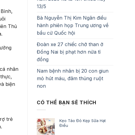
13/5
 Bình,
Bà Nguyễn Thị Kim Ngân điều
uôi
hành phiên họp Trung ương về
niên Thủ
bầu cử Quốc hội
.
Đoàn xe 27 chiếc chở than ở
rưởng
Đồng Nai bị phạt hơn nửa tỉ
đồng
 cá nhân
Nam bệnh nhân bị 20 con giun
 thực,
mỏ hút máu, đâm thủng ruột
và biện
non
CÓ THỂ BẠN SẼ THÍCH
rợ trẻ
Kẹo Táo Đỏ Kẹp Sữa Hạt
Điều
.