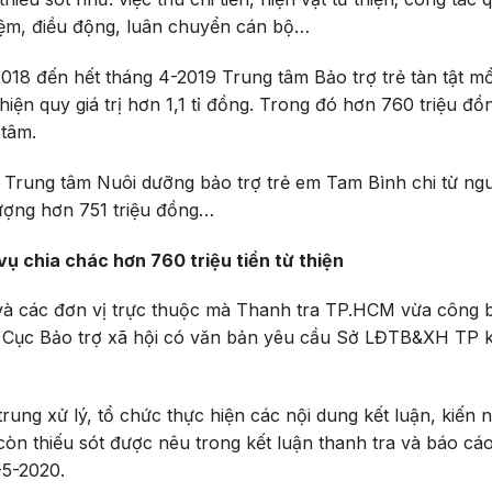
hiệm, điều động, luân chuyển cán bộ…
018 đến hết tháng 4-2019 Trung tâm Bảo trợ trẻ tàn tật mồ
hiện quy giá trị hơn 1,1 tỉ đồng. Trong đó hơn 760 triệu đồ
 tâm.
à Trung tâm Nuôi dưỡng bảo trợ trẻ em Tam Bình chi từ ng
ượng hơn 751 triệu đồng…
chia chác hơn 760 triệu tiền từ thiện
à các đơn vị trực thuộc mà Thanh tra TP.HCM vừa công 
ục Bảo trợ xã hội có văn bản yêu cầu Sở LĐTB&XH TP k
ng xử lý, tổ chức thực hiện các nội dung kết luận, kiến n
òn thiếu sót được nêu trong kết luận thanh tra và báo cá
-5-2020.