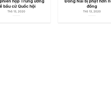
phiên họp Trung ương
Đồng Nai bị phạt hơn n
ề bầu cử Quốc hội
đồng
Th5 13, 2020
Th5 13, 2020