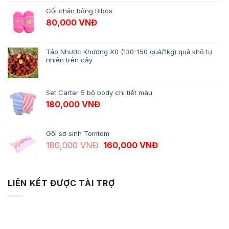
Gối chăn bông Bibos
80,000
VNĐ
Táo Nhược Khương X0 (130-150 quả/1kg) quả khô tự
nhiên trên cây
Set Carter 5 bộ body chi tiết màu
180,000
VNĐ
Gối sơ sinh Tomtom
Giá gốc là: 180,000 VNĐ.
Giá hiện tại là: 1
180,000
VNĐ
160,000
VNĐ
LIÊN KẾT ĐƯỢC TÀI TRỢ