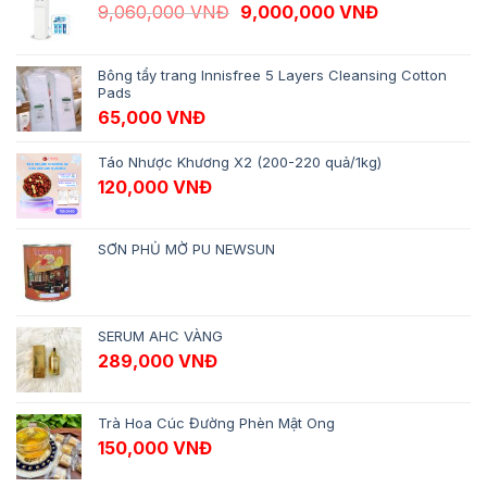
Giá gốc là: 9,060,000 VNĐ.
Giá hiện tại 
9,060,000
VNĐ
9,000,000
VNĐ
Bông tẩy trang Innisfree 5 Layers Cleansing Cotton
Pads
65,000
VNĐ
Táo Nhược Khương X2 (200-220 quả/1kg)
120,000
VNĐ
SƠN PHỦ MỜ PU NEWSUN
SERUM AHC VÀNG
289,000
VNĐ
Trà Hoa Cúc Đường Phèn Mật Ong
150,000
VNĐ