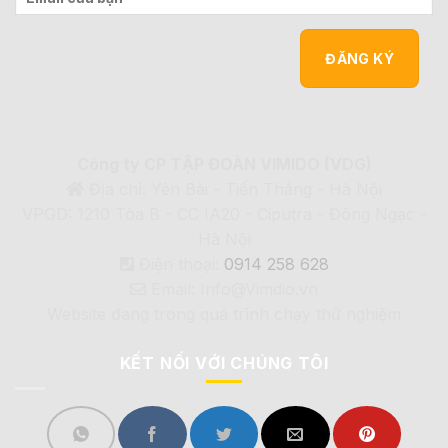
Công ty CP TẬP ĐOÀN VIMIDO (VDG)
Địa chỉ: Yên Bài - Tiến Thắng - Hà Nội
VPGD: 1210 Tòa B - CC IA20 - Ciputra - Đông Ngạc -
Hà Nội
Điện thoại:
0914 258 628
Email: Info@Vimdio.vn
Website đang trong quá trình chạy thử nghiệm
KẾT NỐI VỚI CHÚNG TÔI