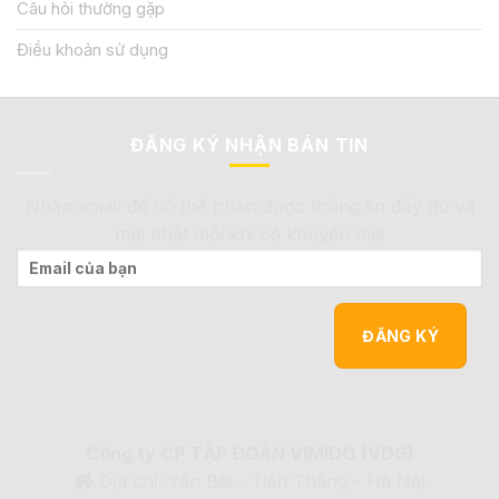
Câu hỏi thường gặp
Điều khoản sử dụng
ĐĂNG KÝ NHẬN BẢN TIN
Nhập email để có thể nhận được thông tin đầy đủ và
mới nhất mỗi khi có khuyến mãi
Công ty CP TẬP ĐOÀN VIMIDO (VDG)
Địa chỉ: Yên Bài - Tiến Thắng - Hà Nội