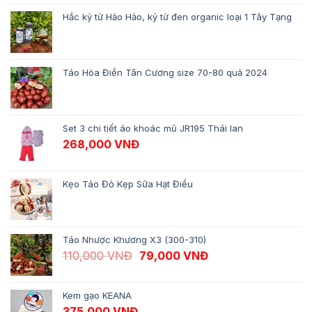
Hắc kỷ tử Hảo Hảo, kỷ tử đen organic loại 1 Tây Tạng
Táo Hòa Điền Tân Cương size 70-80 quả 2024
Set 3 chi tiết áo khoác mũ JR195 Thái lan
268,000
VNĐ
Kẹo Táo Đỏ Kẹp Sữa Hạt Điều
Táo Nhược Khương X3 (300-310)
Giá gốc là: 110,000 VNĐ.
Giá hiện tại là: 79,
110,000
VNĐ
79,000
VNĐ
Kem gạo KEANA
375,000
VNĐ