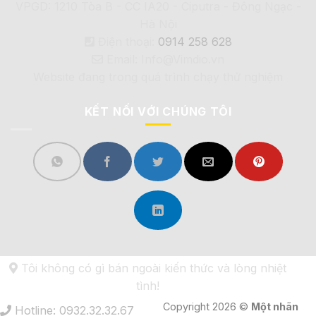
VPGD: 1210 Tòa B - CC IA20 - Ciputra - Đông Ngạc -
Hà Nội
Điện thoại:
0914 258 628
Email: Info@Vimdio.vn
Website đang trong quá trình chạy thử nghiệm
KẾT NỐI VỚI CHÚNG TÔI
Tôi không có gì bán ngoài kiến thức và lòng nhiệt
tình!
Copyright 2026 ©
Một nhãn
Hotline: 0932.32.32.67