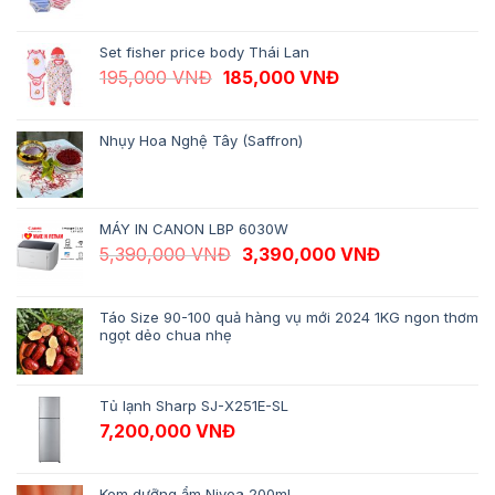
Set fisher price body Thái Lan
Giá gốc là: 195,000 VNĐ.
Giá hiện tại là: 18
195,000
VNĐ
185,000
VNĐ
Nhụy Hoa Nghệ Tây (Saffron)
MÁY IN CANON LBP 6030W
Giá gốc là: 5,390,000 VNĐ.
Giá hiện tại 
5,390,000
VNĐ
3,390,000
VNĐ
Táo Size 90-100 quả hàng vụ mới 2024 1KG ngon thơm
ngọt dẻo chua nhẹ
Tủ lạnh Sharp SJ-X251E-SL
7,200,000
VNĐ
Kem dưỡng ẩm Nivea 200ml