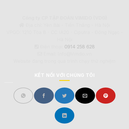
Công ty CP TẬP ĐOÀN VIMIDO (VDG)
Địa chỉ: Yên Bài - Tiến Thắng - Hà Nội
VPGD: 1210 Tòa B - CC IA20 - Ciputra - Đông Ngạc -
Hà Nội
Điện thoại:
0914 258 628
Email: Info@Vimdio.vn
Website đang trong quá trình chạy thử nghiệm
KẾT NỐI VỚI CHÚNG TÔI