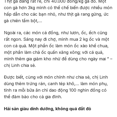
Thịt gà đang rất rẻ, chỉ 40.000 đồng/kg gà đỏ. Một
con gà hơn 3kg mình có thể chế biến được nhiều món
hấp dẫn cho các bạn nhỏ, như thịt gà rang gừng, ức
gà chiên tẩm bột,…
Ngoài ra, các món cá đồng, như lươn, ốc, ếch cũng
rất ngon. Sáng nay đi chợ, mình mua 2 kg ốc và một
con cá quả. Một phần ốc làm món ốc xào khế chua,
một phần làm chả ốc quấn xăng xông; với cá quả,
mình thêm gia giảm kho nhừ để dùng cho ngày mai ” –
chị Linh chia sẻ.
Được biết, cùng với món chính như chia sẻ, chị Linh
dùng thêm trứng rán, canh tép khô,… làm món phụ,
tính ra mỗi bữa ăn chỉ dao động 100 nghìn đồng có
thể đảm bảo cho cả gia đình.
Hải sản giàu dinh dưỡng, không quá đắt đỏ