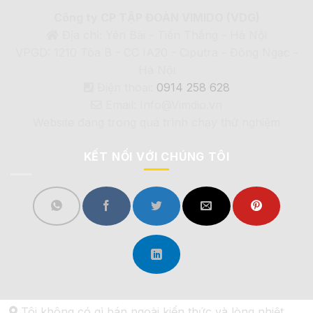
Công ty CP TẬP ĐOÀN VIMIDO (VDG)
Địa chỉ: Yên Bài - Tiến Thắng - Hà Nội
VPGD: 1210 Tòa B - CC IA20 - Ciputra - Đông Ngạc -
Hà Nội
Điện thoại:
0914 258 628
Email: Info@Vimdio.vn
Website đang trong quá trình chạy thử nghiệm
KẾT NỐI VỚI CHÚNG TÔI
Tôi không có gì bán ngoài kiến thức và lòng nhiệt