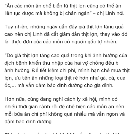
“Ăn các món ăn chế biến từ thịt lợn cũng có thể ăn
liên tục được mà không bị chán ngán” – chị Linh nói.
Tuy nhiên, những ngày gấn đây giá thịt lợn tăng quá
cao nên chị Linh đã cắt giảm dần thịt lợn, thay vào đó
là thực đơn của các món có nguồn gốc tự nhiên.
“Do giá thịt lợn tăng cao quá trong khi ảnh hưởng của
dịch bệnh khiến thu nhập của hai vợ chồng đều bị
ảnh hưởng. Để tiết kiệm chi phí, mình hạn chế mua thịt
lợn, ưu tiên ăn những loại thịt rẻ hơn như gà, cá, cua
ốc,… mà vẫn đảm bảo dinh dưỡng cho gia đình.
Hơn nữa, cũng đang nghỉ cách ly xã hội, mình có
nhiều thời gian rảnh rỗi để chế biến các món ăn nên
mỗi bữa ăn chi phí không quá nhiều mà vẫn ngon và
đảm bảo dinh dưỡng.