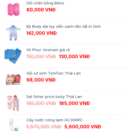
Gối chăn bông Bibos
80,000
VNĐ
Bộ Body dài tay viền xanh liền-tất in hình
142,000
VNĐ
Võ Phục Vovinam giá rẻ
Giá gốc là: 150,000 VNĐ.
Giá hiện tại là: 13
150,000
VNĐ
130,000
VNĐ
Gối sơ sinh TomTom Thái Lan
98,000
VNĐ
Set fisher price body Thái Lan
Giá gốc là: 195,000 VNĐ.
Giá hiện tại là: 18
195,000
VNĐ
185,000
VNĐ
Cây nước nóng lạnh HC300RO
Giá gốc là: 5,670,000 VNĐ.
Giá hiện tại 
5,670,000
VNĐ
5,600,000
VNĐ