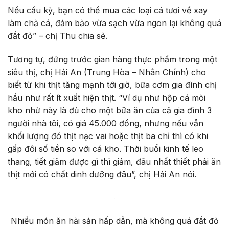
Nếu cầu kỳ, bạn có thể mua các loại cá tươi về xay
làm chả cá, đảm bảo vừa sạch vừa ngon lại không quá
đắt đỏ” – chị Thu chia sẻ.
Tương tự, đứng trước gian hàng thực phẩm trong một
siêu thị, chị Hải An (Trung Hòa – Nhân Chính) cho
biết từ khi thịt tăng mạnh tới giờ, bữa cơm gia đình chị
hầu như rất ít xuất hiện thịt. “Ví dụ như hộp cá mòi
kho nhừ này là đủ cho một bữa ăn của cả gia đình 3
người nhà tôi, có giá 45.000 đồng, nhưng nếu vẫn
khối lượng đó thịt nạc vai hoặc thịt ba chỉ thì có khi
gấp đôi số tiền so với cá kho. Thời buổi kinh tế leo
thang, tiết giảm được gì thì giảm, đâu nhất thiết phải ăn
thịt mới có chất dinh dưỡng đâu”, chị Hải An nói.
Nhiều món ăn hải sản hấp dẫn, mà không quá đắt đỏ