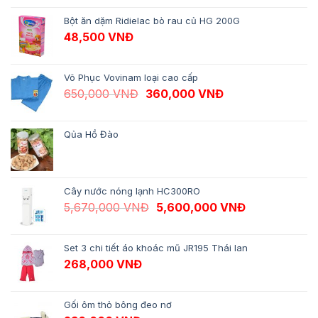
Bột ăn dặm Ridielac bò rau củ HG 200G
48,500
VNĐ
Võ Phục Vovinam loại cao cấp
Giá gốc là: 650,000 VNĐ.
Giá hiện tại là: 
650,000
VNĐ
360,000
VNĐ
Qủa Hồ Đào
Cây nước nóng lạnh HC300RO
Giá gốc là: 5,670,000 VNĐ.
Giá hiện tại 
5,670,000
VNĐ
5,600,000
VNĐ
Set 3 chi tiết áo khoác mũ JR195 Thái lan
268,000
VNĐ
Gối ôm thỏ bông đeo nơ