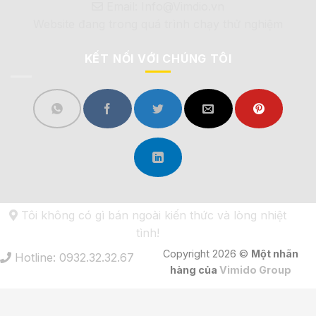
Email: Info@Vimdio.vn
Website đang trong quá trình chạy thử nghiệm
KẾT NỐI VỚI CHÚNG TÔI
Tôi không có gì bán ngoài kiến thức và lòng nhiệt
tình!
Copyright 2026 ©
Một nhãn
Hotline: 0932.32.32.67
hàng của
Vimido Group
ZAGIDO - Shop bán hàng trực tuyến của VI