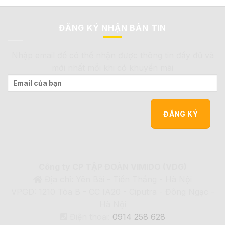
ĐĂNG KÝ NHẬN BẢN TIN
Nhập email để có thể nhận được thông tin đầy đủ và
mới nhất mỗi khi có khuyến mãi
Công ty CP TẬP ĐOÀN VIMIDO (VDG)
Địa chỉ: Yên Bài - Tiến Thắng - Hà Nội
VPGD: 1210 Tòa B - CC IA20 - Ciputra - Đông Ngạc -
Hà Nội
Điện thoại:
0914 258 628