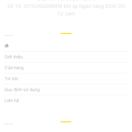
Số TK: 21710000099919 Mở tại Ngân hàng BIDV CN
Từ Liêm
GIỚI THIỆU
Giới thiệu
Cửa hàng
Tin tức
Quy định sử dụng
Liên hệ
HƯỚNG DẪN, HỖ TRỢ