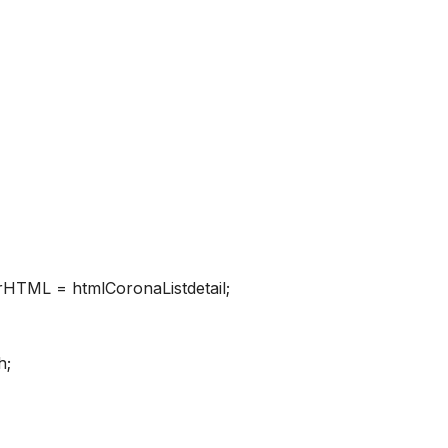
erHTML = htmlCoronaListdetail;
h;