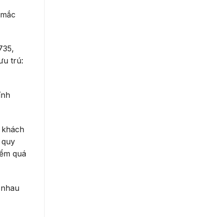
 mắc
735,
ưu trú:
ính
n khách
 quy
iểm quá
c nhau