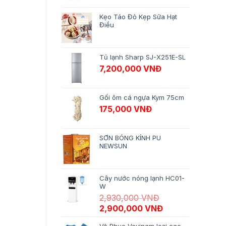
Kẹo Táo Đỏ Kẹp Sữa Hạt
Điều
Tủ lạnh Sharp SJ-X251E-SL
7,200,000
VNĐ
Gối ôm cá ngựa Kym 75cm
175,000
VNĐ
SƠN BÓNG KÍNH PU
NEWSUN
Cây nước nóng lạnh HC01-
W
2,930,000
VNĐ
Giá gốc là: 2,930,000 VNĐ.
Giá hiện tại là:
2,900,000
VNĐ