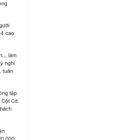
ong
gười
/4 cao
ên… làm
kỳ nghỉ
, tuân
ông tập
 Cột Cờ.
khách
ận
20.000