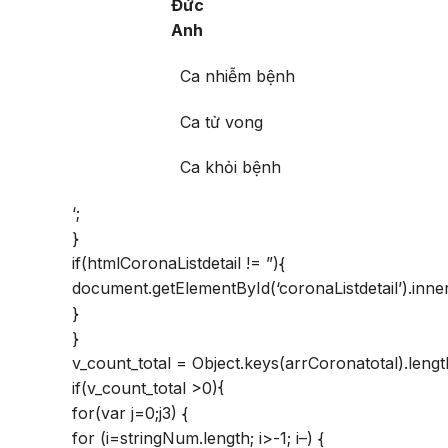
Đức
Anh
Ca nhiễm bệnh
Ca tử vong
Ca khỏi bệnh
‘;
}
if(htmlCoronaListdetail != ”){
document.getElementById(‘coronaListdetail’).inn
}
}
v_count_total = Object.keys(arrCoronatotal).lengt
if(v_count_total >0){
for(var j=0;j
3) {
for (i=stringNum.length; i>-1; i–) {