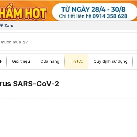
💬 Zalo
iếm:
Giới thiệu
Cửa hàng
Tin tức
Quy định sử dụng
virus SARS-CoV-2