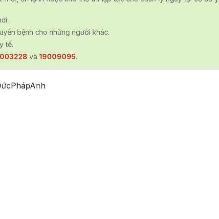
ơi.
truyền bệnh cho những người khác.
y tế.
9003228
và
19009095
.
Đức
Pháp
Anh