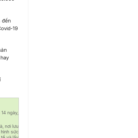
n đến
Covid-19
sản
 hay
í
 14 ngày,
à, nơi lưu
 hình sức
 tế và lấy