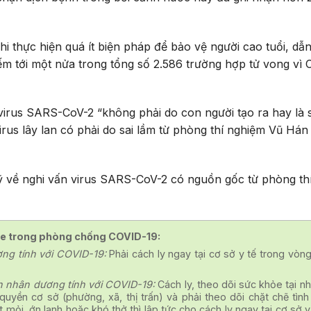
i thực hiện quá ít biện pháp để bảo vệ người cao tuổi, dẫ
m tới một nửa trong tổng số 2.586 trường hợp tử vong vì 
virus SARS-CoV-2 “không phải do con người tạo ra hay là 
rus lây lan có phải do sai lầm từ phòng thí nghiệm Vũ Hán
Mỹ về nghi vấn virus SARS-CoV-2 có nguồn gốc từ phòng th
hỏe trong phòng chống COVID-19:
ơng tính với COVID-19:
Phải cách ly ngay tại cơ sở y tế trong vòng
nh nhân dương tính với COVID-19:
Cách ly, theo dõi sức khỏe tại nh
quyền cơ sở (phường, xã, thị trấn) và phải theo dõi chặt chẽ tình
t mỏi, ớn lạnh hoặc khó thở thì lập tức cho cách ly ngay tại cơ sở y