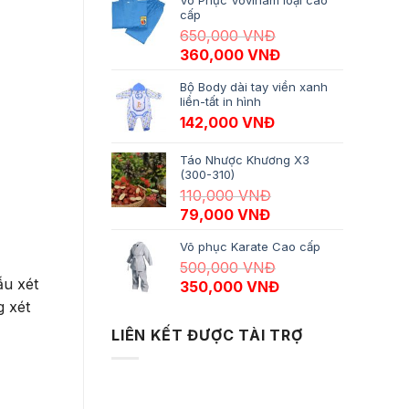
Võ Phục Vovinam loại cao
cấp
650,000
VNĐ
Giá gốc là: 650,000 VNĐ.
Giá hiện tại là: 3
360,000
VNĐ
Bộ Body dài tay viền xanh
liền-tất in hình
142,000
VNĐ
Táo Nhược Khương X3
(300-310)
110,000
VNĐ
Giá gốc là: 110,000 VNĐ.
Giá hiện tại là: 79,
79,000
VNĐ
Võ phục Karate Cao cấp
500,000
VNĐ
ẫu xét
Giá gốc là: 500,000 VNĐ.
Giá hiện tại là: 35
350,000
VNĐ
g xét
LIÊN KẾT ĐƯỢC TÀI TRỢ