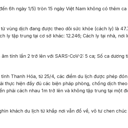
 đến 6h ngày 1/5) tròn 15 ngày Việt Nam không có thêm ca
 từ vùng dịch đang được theo dõi sức khỏe (cách ly) là 47.
h ly tập trung tại cơ sở khác: 12.246; Cách ly tại nhà, nơi l
 âm tính lần 2 trở lên với SARS-CoV-2: 5 ca; Số ca dương t
tỉnh Thanh Hóa, từ 25/4, các điểm du lịch được phép đó
phải thực hiện đầy đủ các biện pháp phòng, chống dịch theo
iển phải cách nhau 1m trở lên và không tập trung tại một đ
nghìn khách du lịch từ khắp nơi vẫn đổ về, vô tư chen chú