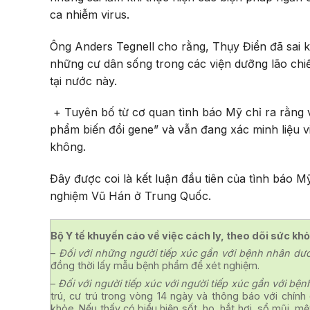
ca nhiễm virus.
Ông Anders Tegnell cho rằng, Thụy Điển đã sai kh
những cư dân sống trong các viện dưỡng lão chiế
tại nước này.
+ Tuyên bố từ cơ quan tình báo Mỹ chỉ ra rằng 
phẩm biến đổi gene” và vẫn đang xác minh liệu vi
không.
Đây được coi là kết luận đầu tiên của tình báo 
nghiệm Vũ Hán ở Trung Quốc.
Bộ Y tế khuyến cáo về việc cách ly, theo dõi sức k
–
Đối với những người tiếp xúc gần với bệnh nhân dư
đồng thời lấy mẫu bệnh phẩm để xét nghiệm.
–
Đối với người tiếp xúc với người tiếp xúc gần với bệ
trú, cư trú trong vòng 14 ngày và thông báo với chính 
khỏe. Nếu thấy có biểu hiện sốt, ho, hắt hơi, sổ mũi, mệ