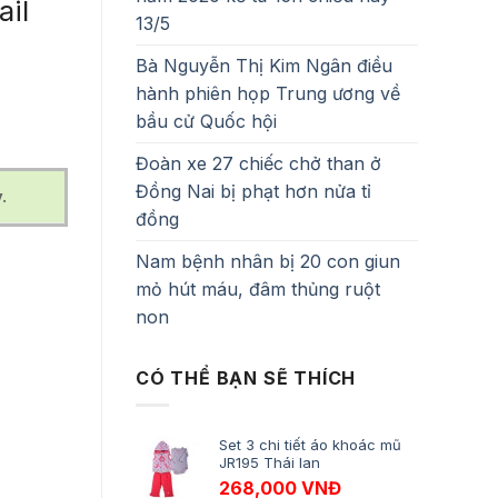
il
13/5
Bà Nguyễn Thị Kim Ngân điều
hành phiên họp Trung ương về
bầu cử Quốc hội
Đoàn xe 27 chiếc chở than ở
Đồng Nai bị phạt hơn nửa tỉ
.
đồng
Nam bệnh nhân bị 20 con giun
mỏ hút máu, đâm thủng ruột
non
CÓ THỂ BẠN SẼ THÍCH
Set 3 chi tiết áo khoác mũ
JR195 Thái lan
268,000
VNĐ