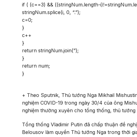
if ( (c==3) && ((stringNum.length-i)!=stringNum.le
stringNum.splice(i, 0, “.”);
c=0;
}
c++
}
return stringNum.join(”);
}
return num;
}
+ Theo Sputnik, Thủ tướng Nga Mikhail Mishusti
nghiệm COVID-19 trong ngày 30/4 của ông Mishus
nghiệm thường xuyên cho tổng thống, thủ tướng
Tổng thống Vladimir Putin đã chấp thuận đề nghị
Belousov làm quyền Thủ tướng Nga trong thời gia