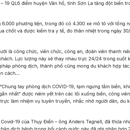
– 19 QL6 điểm huyện Vân hồ, tỉnh Sơn La tăng đột biến tr
g 6.000 phương tiện, trong đó có 4.300 xe mô tô với tổng n
a chốt và được kiểm tra y tế, đo thân nhiệt trong ngày 30
ời là công chức, viên chức, công an, đoàn viên thanh ni
khách. Lực lượng này sẽ thay nhau trực 24/24 trong suốt 
ện pháp phòng dịch, thành phố cũng mong du khách hợp tác
iãn cách…
 “Chung tay phòng dịch COVID-19, tạm ngưng tắm biển, kh
ần nhất” được niêm yết trên các lối xuống biển, công viên
 trực làm nhiệm vụ tuyên truyền, nhắc nhở người dân, du 
 Covid-19 của Thụy Điển – ông Anders Tegnell, đã thừa nh
 chặn dịch bệnh trong bối cảnh nước này đã ghi nhận hơn 