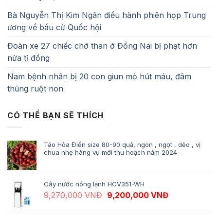
Bà Nguyễn Thị Kim Ngân điều hành phiên họp Trung
ương về bầu cử Quốc hội
Đoàn xe 27 chiếc chở than ở Đồng Nai bị phạt hơn
nửa tỉ đồng
Nam bệnh nhân bị 20 con giun mỏ hút máu, đâm
thủng ruột non
CÓ THỂ BẠN SẼ THÍCH
Táo Hòa Điền size 80-90 quả, ngon , ngọt , dẻo , vị
chua nhẹ hàng vụ mới thu hoạch năm 2024
Cây nước nóng lạnh HCV351-WH
Giá gốc là: 9,270,000 VNĐ.
Giá hiện tại 
9,270,000
VNĐ
9,200,000
VNĐ