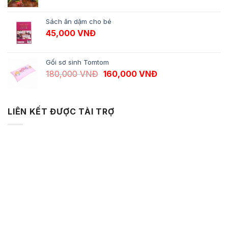
Sách ăn dặm cho bé
45,000
VNĐ
Gối sơ sinh Tomtom
Giá gốc là: 180,000 VNĐ.
Giá hiện tại là: 1
180,000
VNĐ
160,000
VNĐ
LIÊN KẾT ĐƯỢC TÀI TRỢ