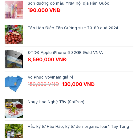
Son dưỡng có màu YNM nội địa Hàn Quốc
190,000
VNĐ
Táo Hòa Điền Tân Cương size 70-80 quả 2024
ĐTDĐ Apple iPhone 6 32GB Gold VN/A
8,590,000
VNĐ
Võ Phục Vovinam giá rẻ
Giá gốc là: 150,000 VNĐ.
Giá hiện tại là: 13
150,000
VNĐ
130,000
VNĐ
Nhụy Hoa Nghệ Tây (Saffron)
Hắc kỷ tử Hảo Hảo, kỷ tử đen organic loại 1 Tây Tạng