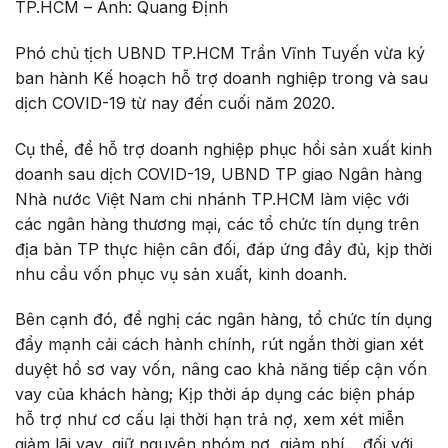
TP.HCM – Ảnh: Quang Định
Phó chủ tịch UBND TP.HCM Trần Vĩnh Tuyến vừa ký
ban hành Kế hoạch hỗ trợ doanh nghiệp trong và sau
dịch COVID-19 từ nay đến cuối năm 2020.
Cụ thể, để hỗ trợ doanh nghiệp phục hồi sản xuất kinh
doanh sau dịch COVID-19, UBND TP giao Ngân hàng
Nhà nước Việt Nam chi nhánh TP.HCM làm việc với
các ngân hàng thương mại, các tổ chức tín dụng trên
địa bàn TP thực hiện cân đối, đáp ứng đầy đủ, kịp thời
nhu cầu vốn phục vụ sản xuất, kinh doanh.
Bên cạnh đó, đề nghị các ngân hàng, tổ chức tín dụng
đẩy mạnh cải cách hành chính, rút ngắn thời gian xét
duyệt hồ sơ vay vốn, nâng cao khả năng tiếp cận vốn
vay của khách hàng; Kịp thời áp dụng các biện pháp
hỗ trợ như cơ cấu lại thời hạn trả nợ, xem xét miễn
giảm lãi vay, giữ nguyên nhóm nợ, giảm phí… đối với