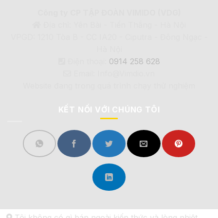
Công ty CP TẬP ĐOÀN VIMIDO (VDG)
Địa chỉ: Yên Bài - Tiến Thắng - Hà Nội
VPGD: 1210 Tòa B - CC IA20 - Ciputra - Đông Ngạc -
Hà Nội
Điện thoại:
0914 258 628
Email: Info@Vimdio.vn
Website đang trong quá trình chạy thử nghiệm
KẾT NỐI VỚI CHÚNG TÔI
Tôi không có gì bán ngoài kiến thức và lòng nhiệt