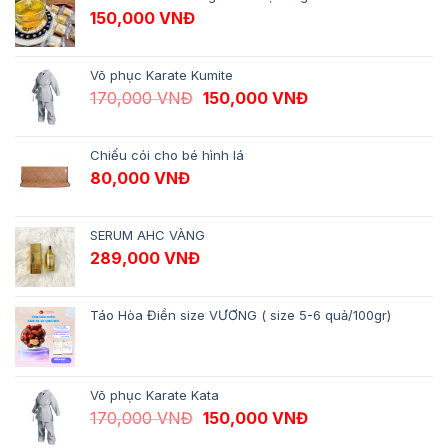
150,000
VNĐ
Võ phục Karate Kumite
Giá gốc là: 170,000 VNĐ.
Giá hiện tại là: 1
170,000
VNĐ
150,000
VNĐ
Chiếu cói cho bé hình lá
80,000
VNĐ
SERUM AHC VÀNG
289,000
VNĐ
Táo Hòa Điền size VƯƠNG ( size 5-6 quả/100gr)
Võ phục Karate Kata
Giá gốc là: 170,000 VNĐ.
Giá hiện tại là: 1
170,000
VNĐ
150,000
VNĐ