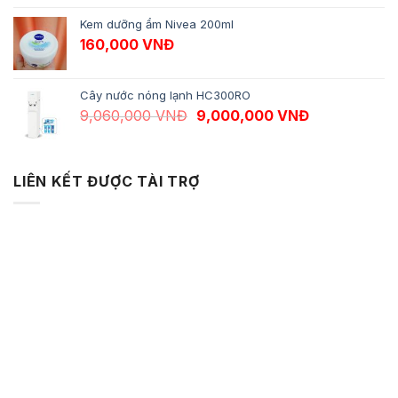
Kem dưỡng ẩm Nivea 200ml
160,000
VNĐ
Cây nước nóng lạnh HC300RO
Giá gốc là: 9,060,000 VNĐ.
Giá hiện tại 
9,060,000
VNĐ
9,000,000
VNĐ
LIÊN KẾT ĐƯỢC TÀI TRỢ