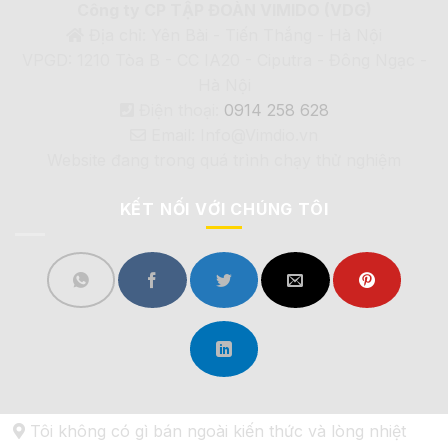
Công ty CP TẬP ĐOÀN VIMIDO (VDG)
Địa chỉ: Yên Bài - Tiến Thắng - Hà Nội
VPGD: 1210 Tòa B - CC IA20 - Ciputra - Đông Ngạc -
Hà Nội
Điện thoại:
0914 258 628
Email: Info@Vimdio.vn
Website đang trong quá trình chạy thử nghiệm
KẾT NỐI VỚI CHÚNG TÔI
Tôi không có gì bán ngoài kiến thức và lòng nhiệt