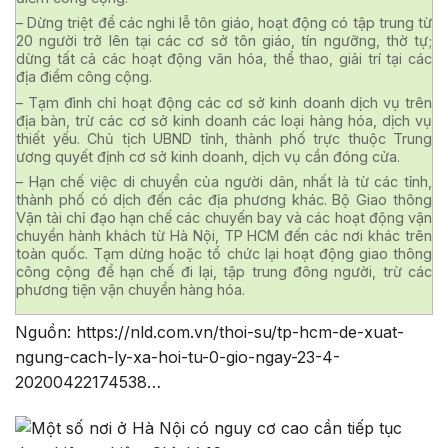
– Dừng triệt để các nghi lễ tôn giáo, hoạt động có tập trung từ
20 người trở lên tại các cơ sở tôn giáo, tín ngưỡng, thờ tự;
dừng tất cả các hoạt động văn hóa, thể thao, giải trí tại các
địa điểm công cộng.
– Tạm đình chỉ hoạt động các cơ sở kinh doanh dịch vụ trên
địa bàn, trừ các cơ sở kinh doanh các loại hàng hóa, dịch vụ
thiết yếu. Chủ tịch UBND tỉnh, thành phố trực thuộc Trung
ương quyết định cơ sở kinh doanh, dịch vụ cần đóng cửa.
– Hạn chế việc di chuyển của người dân, nhất là từ các tỉnh,
thành phố có dịch đến các địa phương khác. Bộ Giao thông
Vận tải chỉ đạo hạn chế các chuyến bay và các hoạt động vận
chuyển hành khách từ Hà Nội, TP HCM đến các nơi khác trên
toàn quốc. Tạm dừng hoặc tổ chức lại hoạt động giao thông
công cộng để hạn chế đi lại, tập trung đông người, trừ các
phương tiện vận chuyển hàng hóa.
Nguồn: https://nld.com.vn/thoi-su/tp-hcm-de-xuat-
ngung-cach-ly-xa-hoi-tu-0-gio-ngay-23-4-
20200422174538…