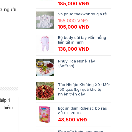
Giá gốc là: 195,000 VNĐ.
Giá hiện tại là: 18
185,000
VNĐ
a người
Võ phục taekwondo giá rẻ
155,000
VNĐ
Giá gốc là: 155,000 VNĐ.
Giá hiện tại là: 10
105,000
VNĐ
Bộ body dài tay viền hồng
liền tất in hình
138,000
VNĐ
Nhụy Hoa Nghệ Tây
(Saffron)
Táo Nhược Khương X0 (130-
150 quả/1kg) quả khô tự
nhiên trên cây
Bột ăn dặm Ridielac bò rau
củ HG 200G
48,500
VNĐ
Bình sữa baby one nano