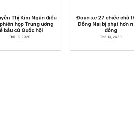
yễn Thị Kim Ngân điều
Đoàn xe 27 chiếc chở t
phiên họp Trung ương
Đồng Nai bị phạt hơn n
ề bầu cử Quốc hội
đồng
Th5 13, 2020
Th5 13, 2020