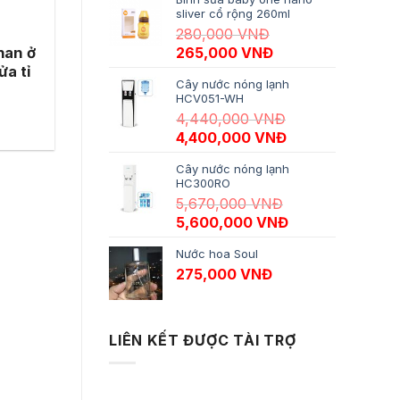
sliver cổ rộng 260ml
280,000
VNĐ
Giá gốc là: 280,000 VNĐ.
Giá hiện tại là: 26
han ở
265,000
VNĐ
ửa tỉ
Cây nước nóng lạnh
HCV051-WH
4,440,000
VNĐ
Giá gốc là: 4,440,000 VNĐ.
Giá hiện tại là:
4,400,000
VNĐ
Cây nước nóng lạnh
HC300RO
5,670,000
VNĐ
Giá gốc là: 5,670,000 VNĐ.
Giá hiện tại là:
5,600,000
VNĐ
Nước hoa Soul
275,000
VNĐ
LIÊN KẾT ĐƯỢC TÀI TRỢ