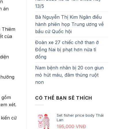
an
13/5
h án
Bà Nguyễn Thị Kim Ngân điều
hành phiên họp Trung ương về
ủ Thiêm
bầu cử Quốc hội
ết của
Đoàn xe 27 chiếc chở than ở
Đồng Nai bị phạt hơn nửa tỉ
 diện
đồng
Nam bệnh nhân bị 20 con giun
mỏ hút máu, đâm thủng ruột
 phường
non
m gồm
CÓ THỂ BẠN SẼ THÍCH
em xét.
Set fisher price body Thái
 kiến cử
Lan
195,000
VNĐ