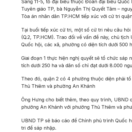
Sáng 11-5, tổ đại biểu thuộc Đoàn đại biểu Qu
Tuyên giáo TP, bà Nguyễn Thị Quyết Tâm – ngu
Tòa án nhân dân TP.HCM tiếp xúc với cử tri quận
Tại buổi tiếp xúc cử tri, một số cử tri nêu câu 
(Q.2, TP.HCM). Trao đổi về vấn đề này, chủ tịc
Quốc hội, các xã, phường có diện tích dưới 500 
Giai đoạn 1 thực hiện nghị quyết sẽ tổ chức sáp n
tích dưới 250 ha và dân số chỉ đạt dưới 8.000 ngư
Theo đó, quận 2 có 4 phường thuộc diện phải t
Thủ Thiêm và phường An Khánh
Ông Hưng cho biết thêm, theo quy trình, UBND
phường An Khánh với phường Thủ Thiêm và phư
UBND TP sẽ báo cáo để Chính phủ trình Quốc hội
tri để sáp nhập.