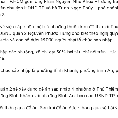
ốc hội TP.HCM gồm ông Phan Nguyễn Như Khuê – trưởng B
yên chủ tịch HĐND TP và bà Trịnh Ngọc Thúy – phó chán
 2.
hỏi về việc sáp nhập một số phường thuộc khu đô thị mới Th
h UBND quận 2 Nguyễn Phước Hưng cho biết theo nghị quy
hecta và dân số dưới 16.000 người phải tổ chức sáp nhập.
hập các phường, xã chỉ đạt 50% hai tiêu chí nói trên – tức
ời.
ổ chức sáp nhập là phường Bình Khánh, phường Bình An,
 quận 2 sẽ xây dựng đề án sáp nhập 4 phường ở Thủ Thiê
ờng Bình Khánh với phường Bình An, báo cáo UBND TP x
 thông qua đề án. Sau khi đề án được thông qua sẽ hỏi ý