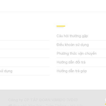
IỆU
HƯỚNG DẪN, HỖ TRỢ
Câu hỏi thường gặp
Điều khoản sử dụng
Phương thức vận chuyển
Hướng dẫn đổi trả
sử dụng
Hướng dẫn trả góp
Công ty CP TẬP ĐOÀN VIMIDO (VDG)
Địa chỉ: Yên Bài - Tiến Thắng - Hà Nội