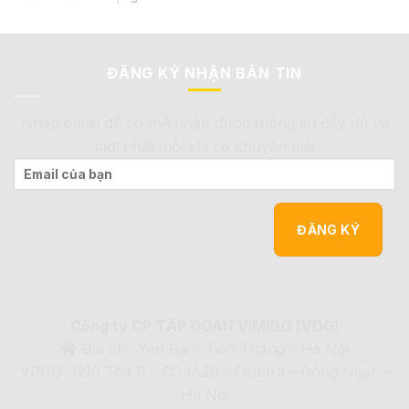
ĐĂNG KÝ NHẬN BẢN TIN
Nhập email để có thể nhận được thông tin đầy đủ và
mới nhất mỗi khi có khuyến mãi
Công ty CP TẬP ĐOÀN VIMIDO (VDG)
Địa chỉ: Yên Bài - Tiến Thắng - Hà Nội
VPGD: 1210 Tòa B - CC IA20 - Ciputra - Đông Ngạc -
Hà Nội