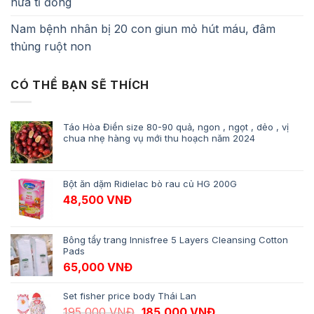
nửa tỉ đồng
Nam bệnh nhân bị 20 con giun mỏ hút máu, đâm
thủng ruột non
CÓ THỂ BẠN SẼ THÍCH
Táo Hòa Điền size 80-90 quả, ngon , ngọt , dẻo , vị
chua nhẹ hàng vụ mới thu hoạch năm 2024
Bột ăn dặm Ridielac bò rau củ HG 200G
48,500
VNĐ
Bông tẩy trang Innisfree 5 Layers Cleansing Cotton
Pads
65,000
VNĐ
Set fisher price body Thái Lan
Giá gốc là: 195,000 VNĐ.
Giá hiện tại là: 18
195,000
VNĐ
185,000
VNĐ