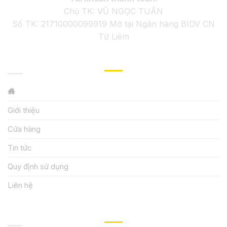
Chủ TK: VŨ NGỌC TUÂN
Số TK: 21710000099919 Mở tại Ngân hàng BIDV CN
Từ Liêm
GIỚI THIỆU
Giới thiệu
Cửa hàng
Tin tức
Quy định sử dụng
Liên hệ
HƯỚNG DẪN, HỖ TRỢ