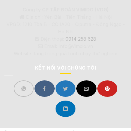
Công ty CP TẬP ĐOÀN VIMIDO (VDG)
Địa chỉ: Yên Bài - Tiến Thắng - Hà Nội
VPGD: 1210 Tòa B - CC IA20 - Ciputra - Đông Ngạc -
Hà Nội
Điện thoại:
0914 258 628
Email: Info@Vimdio.vn
Website đang trong quá trình chạy thử nghiệm
KẾT NỐI VỚI CHÚNG TÔI