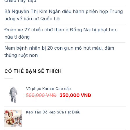
chiều nay 13/5
Bà Nguyễn Thị Kim Ngân điều hành phiên họp Trung
ương về bầu cử Quốc hội
Đoàn xe 27 chiếc chở than ở Đồng Nai bị phạt hơn
nửa tỉ đồng
Nam bệnh nhân bị 20 con giun mỏ hút máu, đâm
thủng ruột non
CÓ THỂ BẠN SẼ THÍCH
Võ phục Karate Cao cấp
Giá gốc là: 500,000 VNĐ.
Giá hiện tại là: 
500,000
VNĐ
350,000
VNĐ
Kẹo Táo Đỏ Kẹp Sữa Hạt Điều