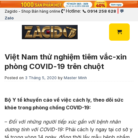
Hotline:
|
📞 0914 258 628
💬
Zagido - Shop Bán hàng online
Zalo
Việt Nam thử nghiệm tiêm vắc-xin
phòng COVID-19 trên chuột
Posted on
3 Tháng 5, 2020
by
Master Minh
Bộ Y tế khuyến cáo về việc cách ly, theo dõi sức
khỏe trong phòng chống COVID-19:
–
Đối với những người tiếp xúc gần với bệnh nhân
dương tính với COVID-19:
Phải cách ly ngay tại cơ sở y
tế trong vòng 14 ngày, đồng thời lấy mẫu bệnh phẩm