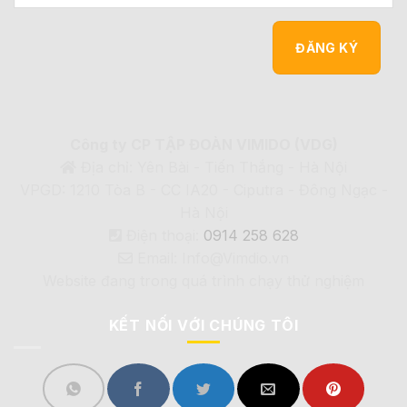
Công ty CP TẬP ĐOÀN VIMIDO (VDG)
Địa chỉ: Yên Bài - Tiến Thắng - Hà Nội
VPGD: 1210 Tòa B - CC IA20 - Ciputra - Đông Ngạc -
Hà Nội
Điện thoại:
0914 258 628
Email: Info@Vimdio.vn
Website đang trong quá trình chạy thử nghiệm
KẾT NỐI VỚI CHÚNG TÔI