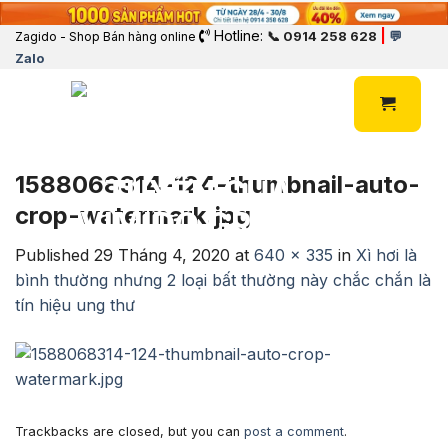
Hotline:
|
📞 0914 258 628
💬
Zagido - Shop Bán hàng online
Zalo
1588068314-124-thumbnail-auto-
crop-watermark.jpg
Published
29 Tháng 4, 2020
at
640 × 335
in
Xì hơi là
bình thường nhưng 2 loại bất thường này chắc chắn là
tín hiệu ung thư
Trackbacks are closed, but you can
post a comment
.