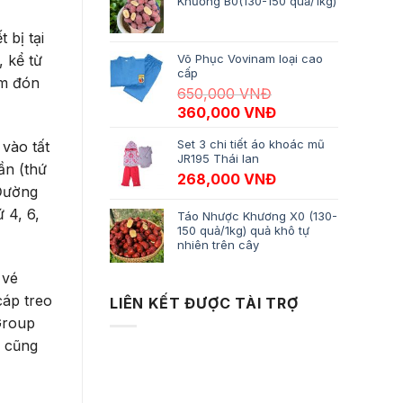
Khương B0(130-150 quả/1kg)
 bị tại
 kể từ
Võ Phục Vovinam loại cao
cấp
ệm đón
650,000
VNĐ
Giá gốc là: 650,000 VNĐ.
Giá hiện tại là: 3
360,000
VNĐ
Set 3 chi tiết áo khoác mũ
vào tất
JR195 Thái lan
ần (thứ
268,000
VNĐ
 Đường
 4, 6,
Táo Nhược Khương X0 (130-
150 quả/1kg) quả khô tự
nhiên trên cây
 vé
cáp treo
LIÊN KẾT ĐƯỢC TÀI TRỢ
 Group
 cũng