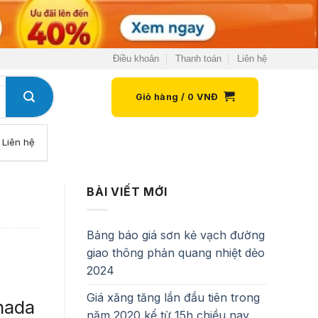
Điều khoản
Thanh toán
Liên hệ
Giỏ hàng /
0
VNĐ
Liên hệ
BÀI VIẾT MỚI
Bảng báo giá sơn kẻ vạch đường
giao thông phản quang nhiệt dẻo
2024
Giá xăng tăng lần đầu tiên trong
nada
năm 2020 kể từ 15h chiều nay