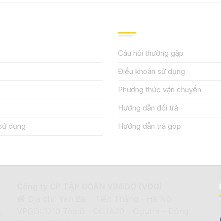
IỆU
HƯỚNG DẪN, HỖ TRỢ
Câu hỏi thường gặp
Điều khoản sử dụng
Phương thức vận chuyển
Hướng dẫn đổi trả
sử dụng
Hướng dẫn trả góp
Công ty CP TẬP ĐOÀN VIMIDO (VDG)
Địa chỉ: Yên Bài - Tiến Thắng - Hà Nội
VPGD: 1210 Tòa B - CC IA20 - Ciputra - Đông
ủ