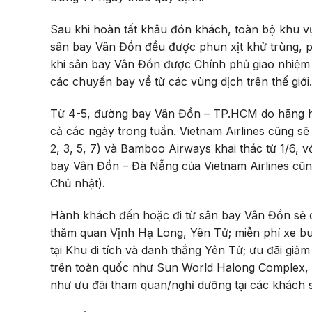
Sau khi hoàn tất khâu đón khách, toàn bộ khu vực
sân bay Vân Đồn đều được phun xịt khử trùng, p
khi sân bay Vân Đồn được Chính phủ giao nhiệm v
các chuyến bay về từ các vùng dịch trên thế giới.
Từ 4-5, đường bay Vân Đồn – TP.HCM do hãng hàng
cả các ngày trong tuần. Vietnam Airlines cũng sẽ
2, 3, 5, 7) và Bamboo Airways khai thác từ 1/6, 
bay Vân Đồn – Đà Nẵng của Vietnam Airlines cũng 
Chủ nhật).
Hành khách đến hoặc đi từ sân bay Vân Đồn sẽ đ
thăm quan Vịnh Hạ Long, Yên Tử; miễn phí xe bu
tại Khu di tích và danh thắng Yên Tử; ưu đãi giảm
trên toàn quốc như Sun World Halong Complex,
như ưu đãi tham quan/nghỉ dưỡng tại các khách