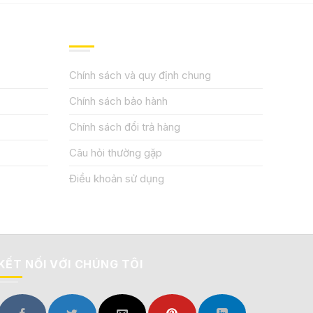
QUY ĐỊNH CHÍNH SÁCH
Chính sách và quy định chung
Chính sách bảo hành
Chính sách đổi trả hàng
Câu hỏi thường gặp
Điều khoản sử dụng
KẾT NỐI VỚI CHÚNG TÔI