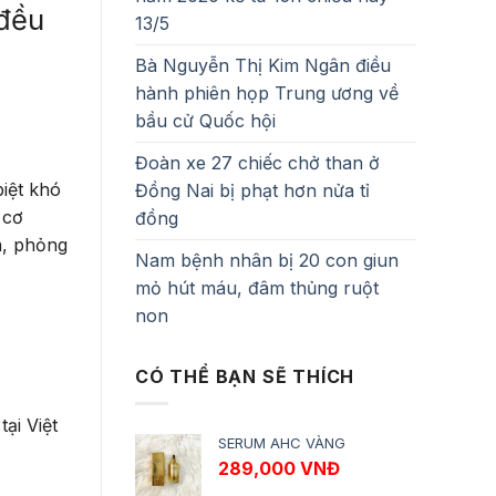
 đều
13/5
Bà Nguyễn Thị Kim Ngân điều
hành phiên họp Trung ương về
bầu cử Quốc hội
Đoàn xe 27 chiếc chở than ở
iệt khó
Đồng Nai bị phạt hơn nửa tỉ
 cơ
đồng
a, phỏng
Nam bệnh nhân bị 20 con giun
mỏ hút máu, đâm thủng ruột
non
CÓ THỂ BẠN SẼ THÍCH
ại Việt
SERUM AHC VÀNG
289,000
VNĐ