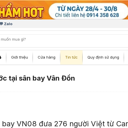
💬 Zalo
iếm:
Giới thiệu
Cửa hàng
Tin tức
Quy định sử dụng
ớc tại sân bay Vân Đồn
n bay VN08 đưa 276 người Việt từ Ca