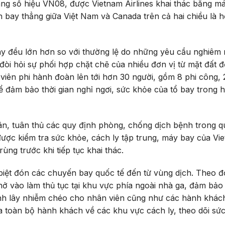
ng số hiệu VN08, được Vietnam Airlines khai thác bằng m
h bay thẳng giữa Việt Nam và Canada trên cả hai chiều là 
ày đều lớn hơn so với thường lệ do những yêu cầu nghiêm 
òi hỏi sự phối hợp chặt chẽ của nhiều đơn vị từ mặt đất đ
viên phi hành đoàn lên tới hơn 30 người, gồm 8 phi công, 2
để đảm bảo thời gian nghỉ ngơi, sức khỏe của tổ bay trong 
ân, tuân thủ các quy định phòng, chống dịch bệnh trong q
ược kiểm tra sức khỏe, cách ly tập trung, máy bay của Vi
rùng trước khi tiếp tục khai thác.
biệt đón các chuyến bay quốc tế đến từ vùng dịch. Theo đ
hở vào làm thủ tục tại khu vực phía ngoài nhà ga, đảm bả
ánh lây nhiễm chéo cho nhân viên cũng như các hành khác
a toàn bộ hành khách về các khu vực cách ly, theo dõi sứ