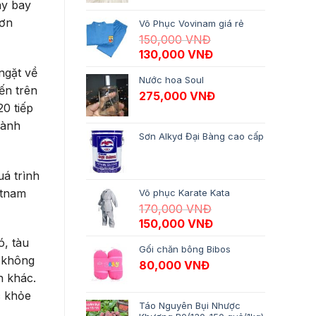
áy bay
hơn
Võ Phục Vovinam giá rẻ
150,000
VNĐ
Giá gốc là: 150,000 VNĐ.
Giá hiện tại là: 13
130,000
VNĐ
ngặt về
Nước hoa Soul
ến trên
275,000
VNĐ
0 tiếp
hành
Sơn Alkyd Đại Bàng cao cấp
uá trình
etnam
Võ phục Karate Kata
170,000
VNĐ
Giá gốc là: 170,000 VNĐ.
Giá hiện tại là: 15
150,000
VNĐ
ó, tàu
Gối chăn bông Bibos
o không
80,000
VNĐ
h khác.
c khỏe
Táo Nguyên Bụi Nhược