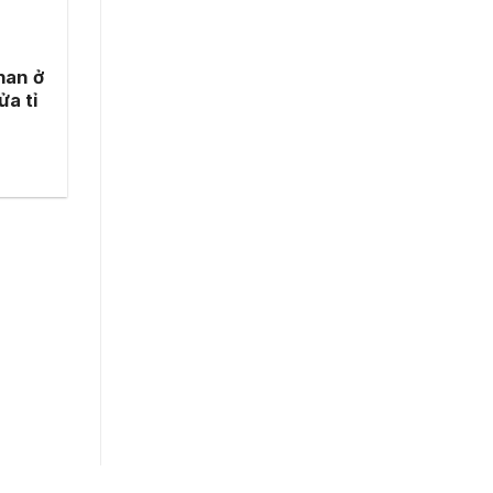
han ở
ửa tỉ