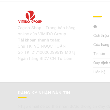
GIỚI TH
Zagido Shop - Trang bán hàng
online của VIMIDO Group
Giới thiệu
Tài khoản thanh toán:
Cửa hàng
Chủ TK: VŨ NGỌC TUÂN
Số TK: 21710000099919 Mở tại
Tin tức
Ngân hàng BIDV CN Từ Liêm
Quy định 
Liên hệ
ĐĂNG KÝ NHẬN BẢN TIN
Nhập email để có thể nhận được thông tin đầy đ