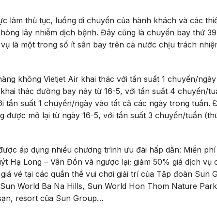
 làm thủ tục, luồng di chuyển của hành khách và các thiết
hòng lây nhiễm dịch bệnh. Đây cũng là chuyến bay thứ 39,
ụ là một trong số ít sân bay trên cả nước chịu trách nhi
 không Vietjet Air khai thác với tần suất 1 chuyến/ngày 
 khai thác đường bay này từ 16-5, với tần suất 4 chuyến/tu
với tần suất 1 chuyến/ngày vào tất cả các ngày trong tuần.
được mở lại từ ngày 16-5, với tần suất 3 chuyến/tuần (thứ
ược áp dụng nhiều chương trình ưu đãi hấp dẫn: Miễn phí
ýt Hạ Long – Vân Đồn và ngược lại; giảm 50% giá dịch vụ 
 giá vé tại các quần thể vui chơi giải trí của Tập đoàn Sun
 Sun World Ba Na Hills, Sun World Hon Thom Nature Park
 sạn, resort của Sun Group…