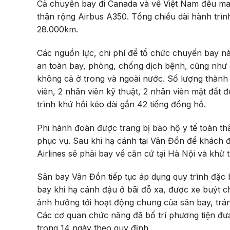
Cả chuyến bay đi Canada và về Việt Nam đều ma
thân rộng Airbus A350. Tổng chiều dài hành trìn
28.000km.
Các nguồn lực, chi phí để tổ chức chuyến bay n
an toàn bay, phòng, chống dịch bệnh, cũng như đ
không cả ở trong và ngoài nước. Số lượng thành 
viên, 2 nhân viên kỹ thuật, 2 nhân viên mặt đất 
trình khứ hồi kéo dài gần 42 tiếng đồng hồ.
Phi hành đoàn được trang bị bảo hộ y tế toàn th
phục vụ. Sau khi hạ cánh tại Vân Đồn để khách đ
Airlines sẽ phải bay về căn cứ tại Hà Nội và khử t
Sân bay Vân Đồn tiếp tục áp dụng quy trình đặc 
bay khi hạ cánh đậu ở bãi đỗ xa, được xe buýt c
ảnh hưởng tới hoạt động chung của sân bay, tr
Các cơ quan chức năng đã bố trí phương tiện đư
trong 14 ngày theo quy định.