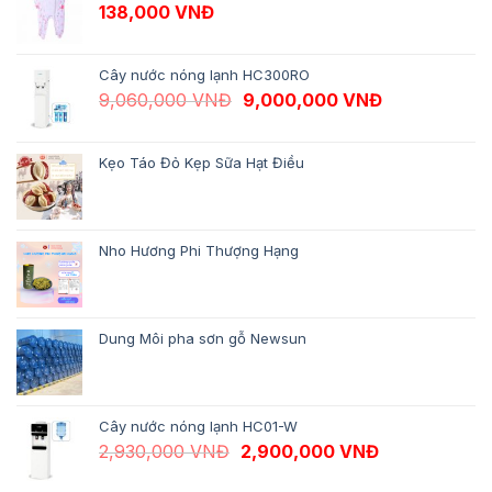
138,000
VNĐ
Cây nước nóng lạnh HC300RO
Giá gốc là: 9,060,000 VNĐ.
Giá hiện tại 
9,060,000
VNĐ
9,000,000
VNĐ
Kẹo Táo Đỏ Kẹp Sữa Hạt Điều
Nho Hương Phi Thượng Hạng
Dung Môi pha sơn gỗ Newsun
Cây nước nóng lạnh HC01-W
Giá gốc là: 2,930,000 VNĐ.
Giá hiện tại 
2,930,000
VNĐ
2,900,000
VNĐ