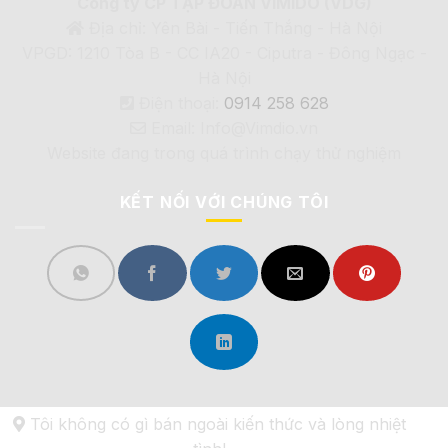
Công ty CP TẬP ĐOÀN VIMIDO (VDG)
Địa chỉ: Yên Bài - Tiến Thắng - Hà Nội
VPGD: 1210 Tòa B - CC IA20 - Ciputra - Đông Ngạc -
Hà Nội
Điện thoại:
0914 258 628
Email: Info@Vimdio.vn
Website đang trong quá trình chạy thử nghiệm
KẾT NỐI VỚI CHÚNG TÔI
Tôi không có gì bán ngoài kiến thức và lòng nhiệt