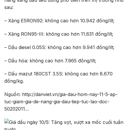
hàng xăng dầu tiêu dùng phổ biến trên thị trường như
sau:
– Xăng E5RON92: không cao hơn 10.942 đồng/lít;
– Xăng RON95-III: không cao hơn 11.631 đồng/lít;
– Dầu diesel 0.05S: không cao hơn 9.941 đồng/lít;
– Dầu hỏa: không cao hơn 7.965 đồng/lít;
– Dầu mazut 180CST 3.5S: không cao hơn 8.670
đồng/kg.
Nguồn: http://danviet.vn/gia-dau-hom-nay-11-5-ap-
luc-giam-gia-de-nang-gia-dau-tiep-tuc-lao-doc-
50202011…