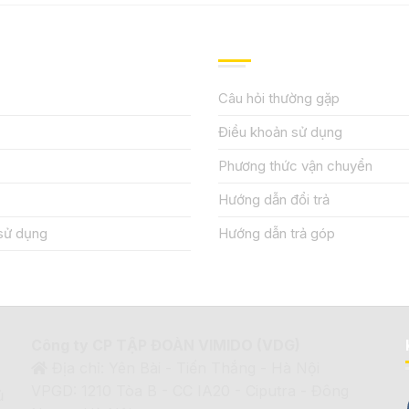
IỆU
HƯỚNG DẪN, HỖ TRỢ
Câu hỏi thường gặp
Điều khoản sử dụng
Phương thức vận chuyển
Hướng dẫn đổi trả
sử dụng
Hướng dẫn trả góp
Công ty CP TẬP ĐOÀN VIMIDO (VDG)
Địa chỉ: Yên Bài - Tiến Thắng - Hà Nội
VPGD: 1210 Tòa B - CC IA20 - Ciputra - Đông
ủ