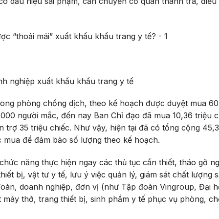
n có dấu hiệu sai phạm, cần chuyển cơ quan thanh tra, điều 
h nghiệp xuất khẩu khẩu trang y tế
rong phòng chống dịch, theo kế hoạch được duyệt mua 60 
.000 người mắc, đến nay Ban Chỉ đạo đã mua 10,36 triệu c
n trợ 35 triệu chiếc. Như vậy, hiện tại đã có tổng cộng 45,3
ược mua để đảm bảo số lượng theo kế hoạch.
hức năng thực hiện ngay các thủ tục cần thiết, tháo gỡ n
iết bị, vật tư y tế, lưu ý việc quản lý, giám sát chất lượng 
oàn, doanh nghiệp, đơn vị (như Tập đoàn Vingroup, Đại h
 máy thở, trang thiết bị, sinh phẩm y tế phục vụ phòng, c