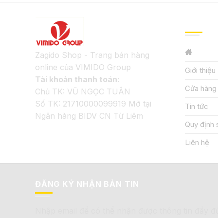
GIỚI TH
Zagido Shop - Trang bán hàng
online của VIMIDO Group
Giới thiệu
Tài khoản thanh toán:
Cửa hàng
Chủ TK: VŨ NGỌC TUÂN
Số TK: 21710000099919 Mở tại
Tin tức
Ngân hàng BIDV CN Từ Liêm
Quy định 
Liên hệ
ĐĂNG KÝ NHẬN BẢN TIN
Nhập email để có thể nhận được thông tin đầy đ