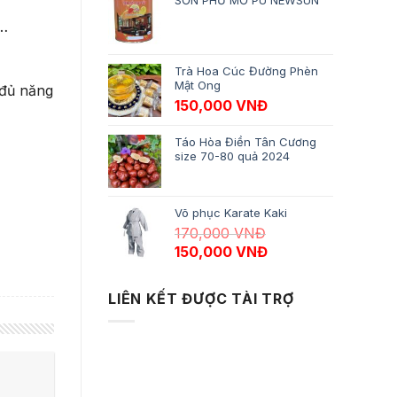
SƠN PHỦ MỜ PU NEWSUN
e…
Trà Hoa Cúc Đường Phèn
Mật Ong
 đủ năng
150,000
VNĐ
Táo Hòa Điền Tân Cương
size 70-80 quả 2024
Võ phục Karate Kaki
170,000
VNĐ
Giá gốc là: 170,000 VNĐ.
Giá hiện tại là: 15
150,000
VNĐ
LIÊN KẾT ĐƯỢC TÀI TRỢ