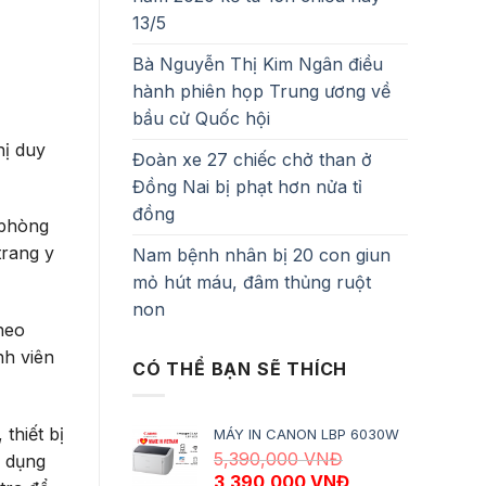
13/5
Bà Nguyễn Thị Kim Ngân điều
hành phiên họp Trung ương về
bầu cử Quốc hội
hị duy
Đoàn xe 27 chiếc chở than ở
Đồng Nai bị phạt hơn nửa tỉ
đồng
 phòng
trang y
Nam bệnh nhân bị 20 con giun
mỏ hút máu, đâm thủng ruột
non
heo
nh viên
CÓ THỂ BẠN SẼ THÍCH
thiết bị
MÁY IN CANON LBP 6030W
5,390,000
VNĐ
i dụng
Giá gốc là: 5,390,000 VNĐ.
Giá hiện tại là:
3,390,000
VNĐ