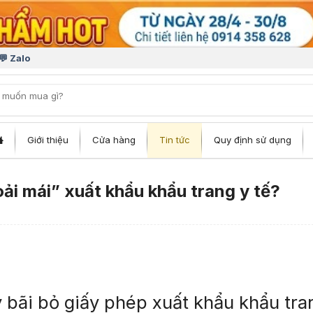
💬 Zalo
iếm:
Giới thiệu
Cửa hàng
Tin tức
Quy định sử dụng
ải mái” xuất khẩu khẩu trang y tế?
 bãi bỏ giấy phép xuất khẩu khẩu tra