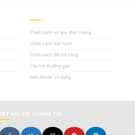
QUY ĐỊNH CHÍNH SÁCH
Chính sách và quy định chung
Chính sách bảo hành
Chính sách đổi trả hàng
Câu hỏi thường gặp
Điều khoản sử dụng
KẾT NỐI VỚI CHÚNG TÔI