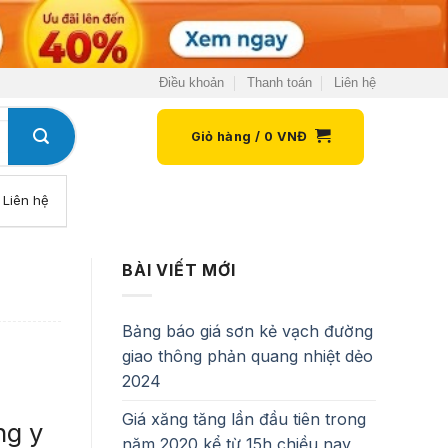
Điều khoản
Thanh toán
Liên hệ
Giỏ hàng /
0
VNĐ
Liên hệ
BÀI VIẾT MỚI
Bảng báo giá sơn kẻ vạch đường
giao thông phản quang nhiệt dẻo
2024
Giá xăng tăng lần đầu tiên trong
ng y
năm 2020 kể từ 15h chiều nay