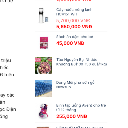
tra để
Cây nước nóng lạnh
HCV151-WH
5,700,000
VNĐ
Giá gốc là: 5,700,000 VNĐ.
Giá hiện tại là:
5,650,000
VNĐ
Sách ăn dặm cho bé
45,000
VNĐ
Táo Nguyên Bụi Nhược
triệu
Khương B0(130-150 quả/1kg)
hiếc
6 triệu
Dung Môi pha sơn gỗ
Newsun
gay các
sản
Bình tập uống Avent cho trẻ
ọc Điện
từ 12 tháng
hống
255,000
VNĐ