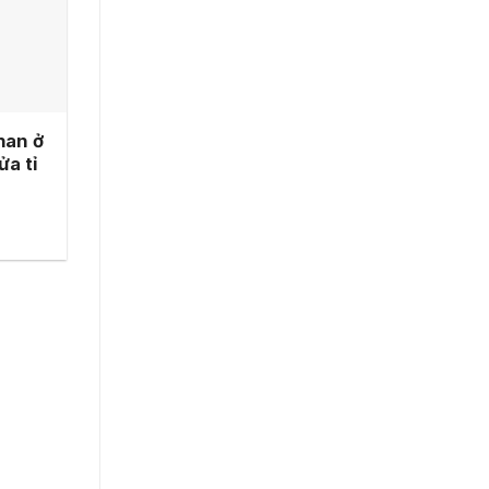
han ở
ửa tỉ