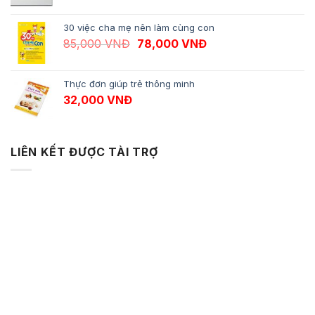
30 việc cha mẹ nên làm cùng con
Giá gốc là: 85,000 VNĐ.
Giá hiện tại là: 78,
85,000
VNĐ
78,000
VNĐ
Thực đơn giúp trẻ thông minh
32,000
VNĐ
LIÊN KẾT ĐƯỢC TÀI TRỢ