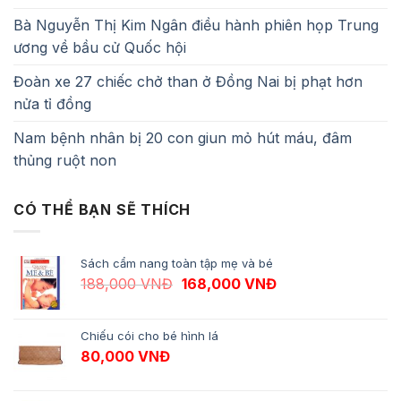
Bà Nguyễn Thị Kim Ngân điều hành phiên họp Trung
ương về bầu cử Quốc hội
Đoàn xe 27 chiếc chở than ở Đồng Nai bị phạt hơn
nửa tỉ đồng
Nam bệnh nhân bị 20 con giun mỏ hút máu, đâm
thủng ruột non
CÓ THỂ BẠN SẼ THÍCH
Sách cẩm nang toàn tập mẹ và bé
Giá gốc là: 188,000 VNĐ.
Giá hiện tại là: 1
188,000
VNĐ
168,000
VNĐ
Chiếu cói cho bé hình lá
80,000
VNĐ