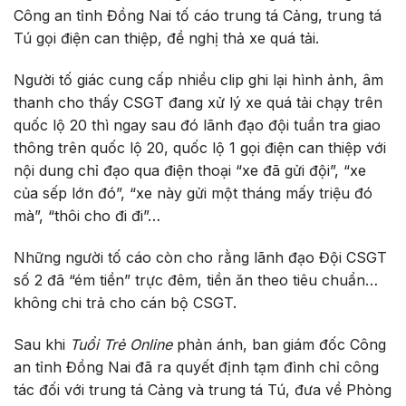
Công an tỉnh Đồng Nai tố cáo trung tá Cảng, trung tá
Tú gọi điện can thiệp, đề nghị thả xe quá tải.
Người tố giác cung cấp nhiều clip ghi lại hình ảnh, âm
thanh cho thấy CSGT đang xử lý xe quá tải chạy trên
quốc lộ 20 thì ngay sau đó lãnh đạo đội tuần tra giao
thông trên quốc lộ 20, quốc lộ 1 gọi điện can thiệp với
nội dung chỉ đạo qua điện thoại “xe đã gửi đội”, “xe
của sếp lớn đó”, “xe này gửi một tháng mấy triệu đó
mà”, “thôi cho đi đi”…
Những người tố cáo còn cho rằng lãnh đạo Đội CSGT
số 2 đã “ém tiền” trực đêm, tiền ăn theo tiêu chuẩn…
không chi trả cho cán bộ CSGT.
Sau khi
Tuổi Trẻ Online
phản ánh, ban giám đốc Công
an tỉnh Đồng Nai đã ra quyết định tạm đình chỉ công
tác đối với trung tá Cảng và trung tá Tú, đưa về Phòng