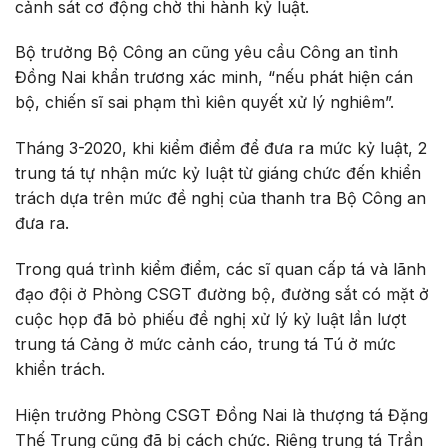
cảnh sát cơ động chờ thi hành kỷ luật.
Bộ trưởng Bộ Công an cũng yêu cầu Công an tỉnh
Đồng Nai khẩn trương xác minh, “nếu phát hiện cán
bộ, chiến sĩ sai phạm thì kiên quyết xử lý nghiêm”.
Tháng 3-2020, khi kiểm điểm để đưa ra mức kỷ luật, 2
trung tá tự nhận mức kỷ luật từ giáng chức đến khiển
trách dựa trên mức đề nghị của thanh tra Bộ Công an
đưa ra.
Trong quá trình kiểm điểm, các sĩ quan cấp tá và lãnh
đạo đội ở Phòng CSGT đường bộ, đường sắt có mặt ở
cuộc họp đã bỏ phiếu đề nghị xử lý kỷ luật lần lượt
trung tá Cảng ở mức cảnh cáo, trung tá Tú ở mức
khiển trách.
Hiện trưởng Phòng CSGT Đồng Nai là thượng tá Đặng
Thế Trung cũng đã bị cách chức. Riêng trung tá Trần