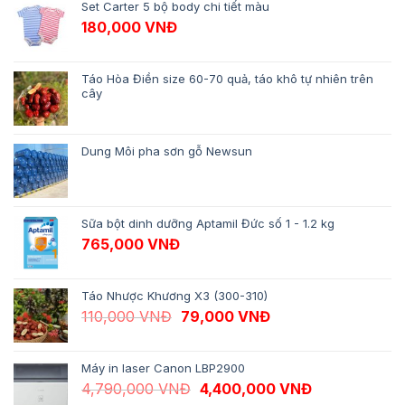
Set Carter 5 bộ body chi tiết màu
180,000
VNĐ
Táo Hòa Điền size 60-70 quả, táo khô tự nhiên trên
cây
Dung Môi pha sơn gỗ Newsun
Sữa bột dinh dưỡng Aptamil Đức số 1 - 1.2 kg
765,000
VNĐ
Táo Nhược Khương X3 (300-310)
Giá gốc là: 110,000 VNĐ.
Giá hiện tại là: 79,
110,000
VNĐ
79,000
VNĐ
Máy in laser Canon LBP2900
Giá gốc là: 4,790,000 VNĐ.
Giá hiện tại 
4,790,000
VNĐ
4,400,000
VNĐ