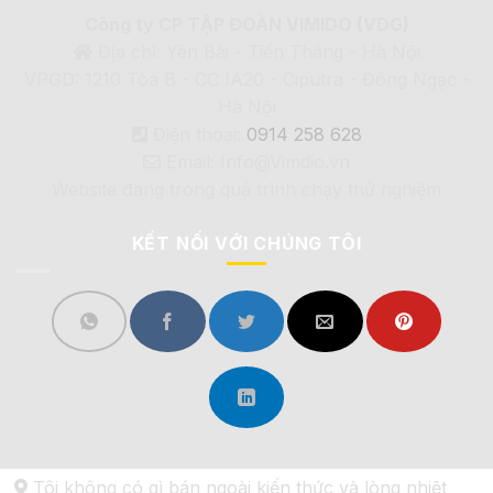
Công ty CP TẬP ĐOÀN VIMIDO (VDG)
Địa chỉ: Yên Bài - Tiến Thắng - Hà Nội
VPGD: 1210 Tòa B - CC IA20 - Ciputra - Đông Ngạc -
Hà Nội
Điện thoại:
0914 258 628
Email: Info@Vimdio.vn
Website đang trong quá trình chạy thử nghiệm
KẾT NỐI VỚI CHÚNG TÔI
Tôi không có gì bán ngoài kiến thức và lòng nhiệt