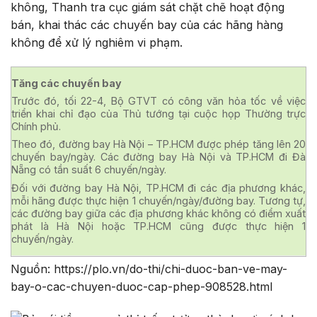
không, Thanh tra cục giám sát chặt chẽ hoạt động
bán, khai thác các chuyến bay của các hãng hàng
không để xử lý nghiêm vi phạm.
Tăng các chuyến bay
Trước đó, tối 22-4, Bộ GTVT có công văn hỏa tốc về việc
triển khai chỉ đạo của Thủ tướng tại cuộc họp Thường trực
Chính phủ.
Theo đó, đường bay Hà Nội – TP.HCM được phép tăng lên 20
chuyến bay/ngày. Các đường bay Hà Nội và TP.HCM đi Đà
Nẵng có tần suất 6 chuyến/ngày.
Đối với đường bay Hà Nội, TP.HCM đi các địa phương khác,
mỗi hãng được thực hiện 1 chuyến/ngày/đường bay. Tương tự,
các đường bay giữa các địa phương khác không có điểm xuất
phát là Hà Nội hoặc TP.HCM cũng được thực hiện 1
chuyến/ngày.
Nguồn: https://plo.vn/do-thi/chi-duoc-ban-ve-may-
bay-o-cac-chuyen-duoc-cap-phep-908528.html