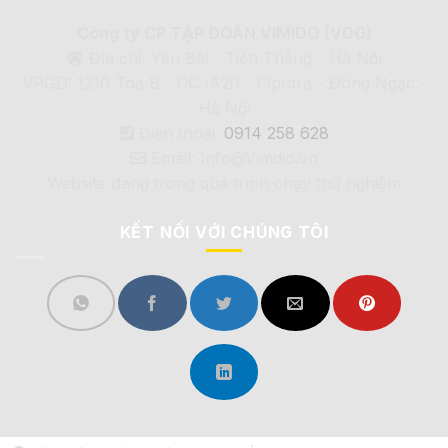
Công ty CP TẬP ĐOÀN VIMIDO (VDG)
Địa chỉ: Yên Bài - Tiến Thắng - Hà Nội
VPGD: 1210 Tòa B - CC IA20 - Ciputra - Đông Ngạc -
Hà Nội
Điện thoại:
0914 258 628
Email: Info@Vimdio.vn
Website đang trong quá trình chạy thử nghiệm
KẾT NỐI VỚI CHÚNG TÔI