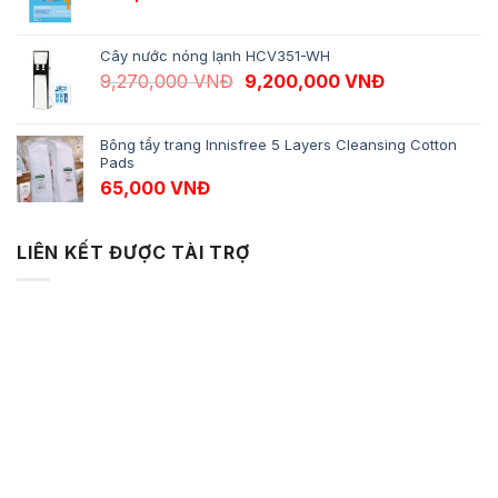
Cây nước nóng lạnh HCV351-WH
Giá gốc là: 9,270,000 VNĐ.
Giá hiện tại 
9,270,000
VNĐ
9,200,000
VNĐ
Bông tẩy trang Innisfree 5 Layers Cleansing Cotton
Pads
65,000
VNĐ
LIÊN KẾT ĐƯỢC TÀI TRỢ