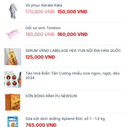
Võ phục Karate Kata
Giá gốc là: 170,000 VNĐ.
Giá hiện tại là: 1
170,000
VNĐ
150,000
VNĐ
Gối sơ sinh Tomtom
Giá gốc là: 180,000 VNĐ.
Giá hiện tại là: 1
180,000
VNĐ
160,000
VNĐ
SERUM VÀNG LABELAGE HEA YUN NỘI ĐỊA HÀN QUỐC
125,000
VNĐ
Táo Hoà Điền Tân Cương nhiều size ngon, ngọt, dẻo
2024
SƠN BÓNG KÍNH PU NEWSUN
Sữa bột dinh dưỡng Aptamil Đức số 1 - 1.2 kg
765,000
VNĐ