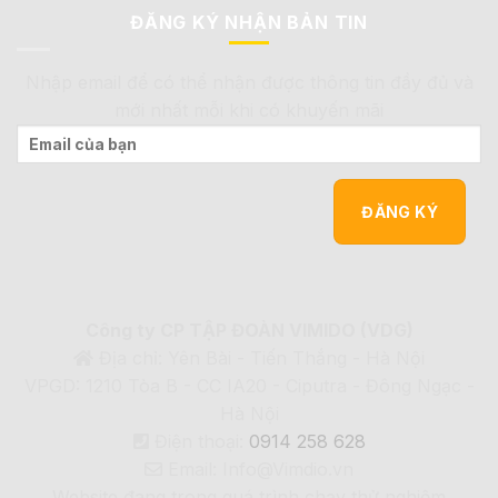
ĐĂNG KÝ NHẬN BẢN TIN
Nhập email để có thể nhận được thông tin đầy đủ và
mới nhất mỗi khi có khuyến mãi
Công ty CP TẬP ĐOÀN VIMIDO (VDG)
Địa chỉ: Yên Bài - Tiến Thắng - Hà Nội
VPGD: 1210 Tòa B - CC IA20 - Ciputra - Đông Ngạc -
Hà Nội
Điện thoại:
0914 258 628
Email: Info@Vimdio.vn
Website đang trong quá trình chạy thử nghiệm