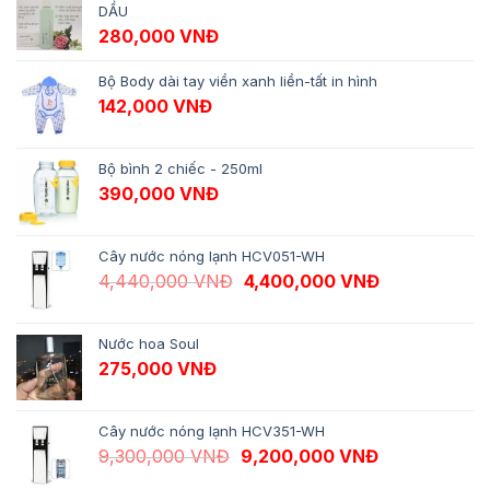
DẦU
280,000
VNĐ
Bộ Body dài tay viền xanh liền-tất in hình
142,000
VNĐ
Bộ bình 2 chiếc - 250ml
390,000
VNĐ
Cây nước nóng lạnh HCV051-WH
Giá gốc là: 4,440,000 VNĐ.
Giá hiện tại 
4,440,000
VNĐ
4,400,000
VNĐ
Nước hoa Soul
275,000
VNĐ
Cây nước nóng lạnh HCV351-WH
Giá gốc là: 9,300,000 VNĐ.
Giá hiện tại 
9,300,000
VNĐ
9,200,000
VNĐ