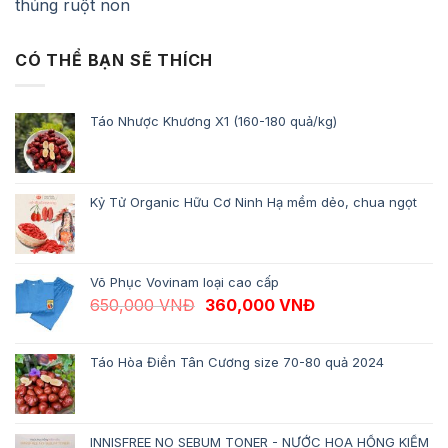
thủng ruột non
CÓ THỂ BẠN SẼ THÍCH
Táo Nhược Khương X1 (160-180 quả/kg)
Kỷ Tử Organic Hữu Cơ Ninh Hạ mềm dẻo, chua ngọt
Võ Phục Vovinam loại cao cấp
Giá gốc là: 650,000 VNĐ.
Giá hiện tại là: 
650,000
VNĐ
360,000
VNĐ
Táo Hòa Điền Tân Cương size 70-80 quả 2024
INNISFREE NO SEBUM TONER - NƯỚC HOA HỒNG KIỀM