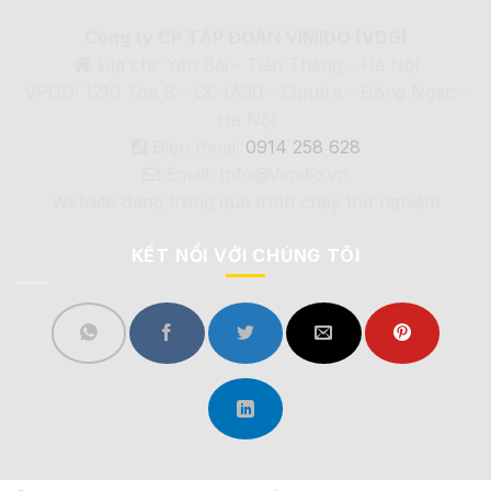
Công ty CP TẬP ĐOÀN VIMIDO (VDG)
Địa chỉ: Yên Bài - Tiến Thắng - Hà Nội
VPGD: 1210 Tòa B - CC IA20 - Ciputra - Đông Ngạc -
Hà Nội
Điện thoại:
0914 258 628
Email: Info@Vimdio.vn
Website đang trong quá trình chạy thử nghiệm
KẾT NỐI VỚI CHÚNG TÔI