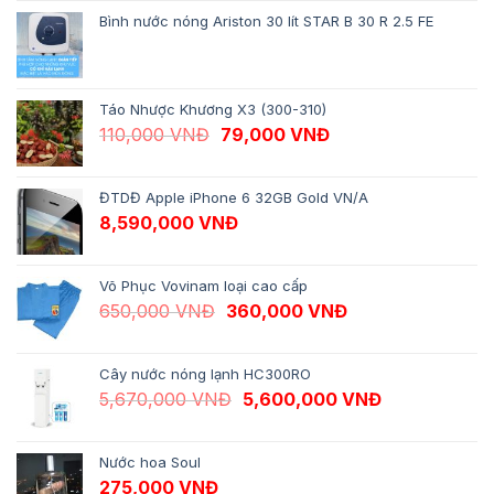
Bình nước nóng Ariston 30 lít STAR B 30 R 2.5 FE
Táo Nhược Khương X3 (300-310)
Giá gốc là: 110,000 VNĐ.
Giá hiện tại là: 79,
110,000
VNĐ
79,000
VNĐ
ĐTDĐ Apple iPhone 6 32GB Gold VN/A
8,590,000
VNĐ
Võ Phục Vovinam loại cao cấp
Giá gốc là: 650,000 VNĐ.
Giá hiện tại là: 
650,000
VNĐ
360,000
VNĐ
Cây nước nóng lạnh HC300RO
Giá gốc là: 5,670,000 VNĐ.
Giá hiện tại 
5,670,000
VNĐ
5,600,000
VNĐ
Nước hoa Soul
275,000
VNĐ