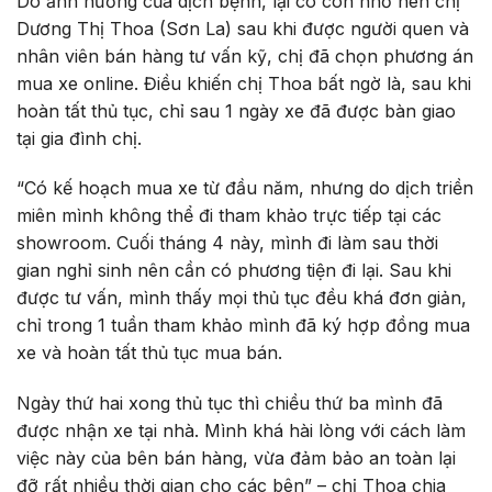
Do ảnh hưởng của dịch bệnh, lại có con nhỏ nên chị
Dương Thị Thoa (Sơn La) sau khi được người quen và
nhân viên bán hàng tư vấn kỹ, chị đã chọn phương án
mua xe online. Điều khiến chị Thoa bất ngờ là, sau khi
hoàn tất thủ tục, chỉ sau 1 ngày xe đã được bàn giao
tại gia đình chị.
“Có kế hoạch mua xe từ đầu năm, nhưng do dịch triền
miên mình không thể đi tham khảo trực tiếp tại các
showroom. Cuối tháng 4 này, mình đi làm sau thời
gian nghỉ sinh nên cần có phương tiện đi lại. Sau khi
được tư vấn, mình thấy mọi thủ tục đều khá đơn giản,
chỉ trong 1 tuần tham khảo mình đã ký hợp đồng mua
xe và hoàn tất thủ tục mua bán.
Ngày thứ hai xong thủ tục thì chiều thứ ba mình đã
được nhận xe tại nhà. Mình khá hài lòng với cách làm
việc này của bên bán hàng, vừa đảm bảo an toàn lại
đỡ rất nhiều thời gian cho các bên” – chị Thoa chia