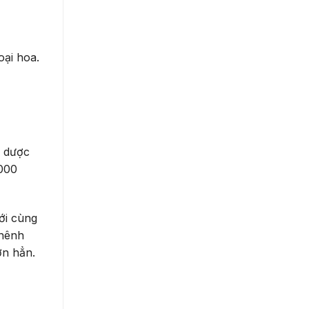
oại hoa.
c dược
.000
ới cùng
chênh
ơn hẳn.