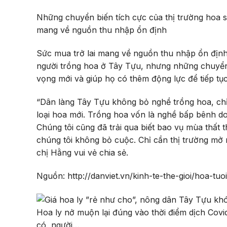
Những chuyển biến tích cực của thị trường hoa sa
mang về nguồn thu nhập ổn định
Sức mua trở lai mang về nguồn thu nhập ổn định
người trồng hoa ở Tây Tựu, nhưng những chuyển b
vọng mới và giúp họ có thêm động lực để tiếp tụ
“Dân làng Tây Tựu không bỏ nghề trồng hoa, chỉ
loại hoa mới. Trồng hoa vốn là nghề bấp bênh do 
Chúng tôi cũng đã trải qua biết bao vụ mùa thất
chúng tôi không bỏ cuộc. Chỉ cần thị trường mở 
chị Hằng vui vẻ chia sẻ.
Nguồn: http://danviet.vn/kinh-te-the-gioi/hoa-tu
Hoa ly nở muộn lại đúng vào thời điểm dịch Covi
có, người…