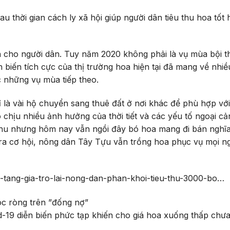
u thời gian cách ly xã hội giúp người dân tiêu thu hoa tốt
 cho người dân. Tuy năm 2020 không phải là vụ mùa bội t
iến tích cực của thị trường hoa hiện tại đã mang về nhiề
c những vụ mùa tiếp theo.
 là vài hộ chuyển sang thuê đất ở nơi khác để phù hợp vớ
chịu nhiều ảnh hưởng của thời tiết và các yếu tố ngoại cả
 thu nhưng hôm nay vẫn ngồi đây bó hoa mang đi bán nghĩa
ra cơ hội, nông dân Tây Tựu vẫn trồng hoa phục vụ mọi ng
oi-tang-gia-tro-lai-nong-dan-phan-khoi-tieu-thu-3000-bo…
d-19 diễn biến phức tạp khiến cho giá hoa xuống thấp chư