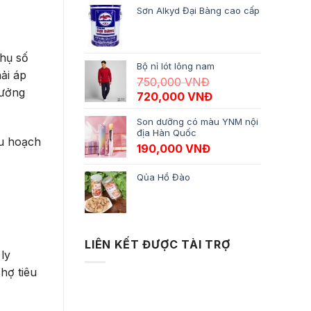
Sơn Alkyd Đại Bàng cao cấp
thụ số
Bộ nỉ lót lông nam
ải áp
750,000
VNĐ
hưởng
Giá gốc là: 750,000 VNĐ.
Giá hiện tại là: 7
720,000
VNĐ
Son dưỡng có màu YNM nội
địa Hàn Quốc
hu hoạch
190,000
VNĐ
Qủa Hồ Đào
LIÊN KẾT ĐƯỢC TÀI TRỢ
ly
hợ tiêu