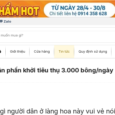
💬 Zalo
iếm:
Giới thiệu
Cửa hàng
Tin tức
Quy định sử dụng
dân phấn khởi tiêu thụ 3.000 bông/ngày
 gì người dân ở làng hoa này vui vẻ nó