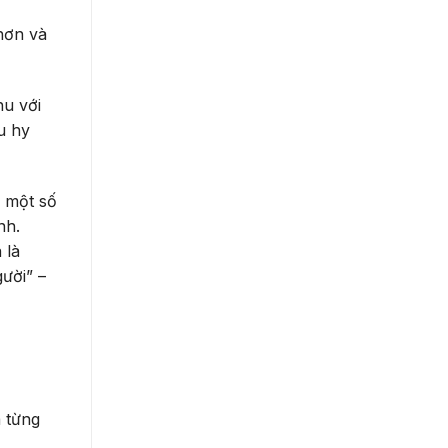
 hơn và
hu với
u hy
i một số
nh.
 là
ười” –
a từng