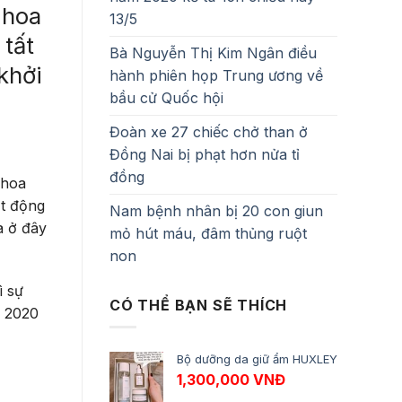
 hoa
13/5
 tất
Bà Nguyễn Thị Kim Ngân điều
khởi
hành phiên họp Trung ương về
bầu cử Quốc hội
Đoàn xe 27 chiếc chở than ở
Đồng Nai bị phạt hơn nửa tỉ
đồng
 hoa
ạt động
Nam bệnh nhân bị 20 con giun
a ở đây
mỏ hút máu, đâm thủng ruột
non
ì sự
CÓ THỂ BẠN SẼ THÍCH
m 2020
Bộ dưỡng da giữ ẩm HUXLEY
1,300,000
VNĐ