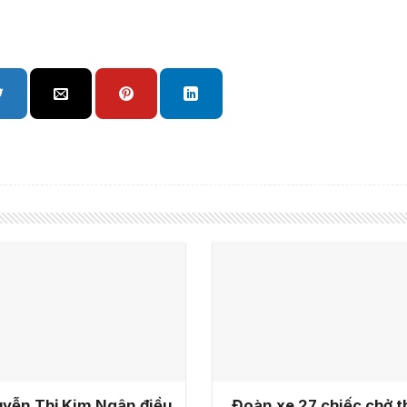
yễn Thị Kim Ngân điều
Đoàn xe 27 chiếc chở t