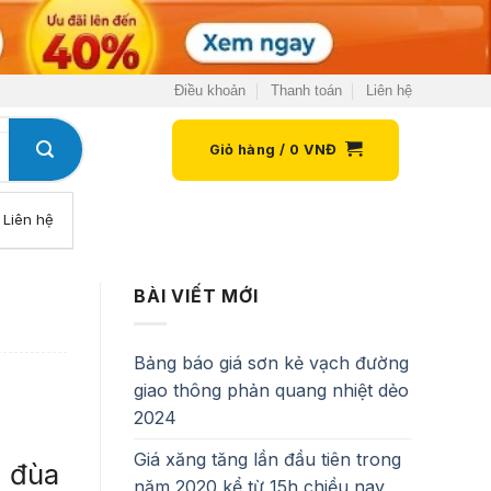
Điều khoản
Thanh toán
Liên hệ
Giỏ hàng /
0
VNĐ
Liên hệ
BÀI VIẾT MỚI
Bảng báo giá sơn kẻ vạch đường
giao thông phản quang nhiệt dẻo
2024
Giá xăng tăng lần đầu tiên trong
i đùa
năm 2020 kể từ 15h chiều nay