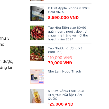
ĐTDĐ Apple iPhone 6 32GB
Gold VN/A
8,590,000
VNĐ
Táo Hòa Điền size 80-90
quả, ngon , ngọt , dẻo , vị
chua nhẹ hàng vụ mới thu
như 3
hoạch năm 2024
cho
Táo Nhược Khương X3
(300-310)
110,000
VNĐ
n được,
Giá gốc là: 110,000 VNĐ.
Giá hiện tại là: 79,
79,000
VNĐ
ơng lái
Nho Lam Ngọc Thạch
SERUM VÀNG LABELAGE
HEA YUN NỘI ĐỊA HÀN
QUỐC
125,000
VNĐ