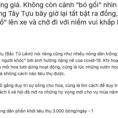
ăng giá. Không còn cảnh “bó gối” nhìn
g Tây Tựu bây giờ lại tất bật ra đồng,
” lên xe và chở đi với niềm vui khấp 
u (Bắc Từ Liêm) nói riêng cũng như nhiều nông dân trồng
i người khóc” bởi ảnh hưởng nặng nề của covid-19. Khi ho
 mối hoa tươi dừng hoạt động, cũng là lúc những vườn ho
à không cách nào tiêu thụ được.
 gắng duy trì sự sống cho hoa, cũng là tìm cách để duy tr
cách li xã hội đã mở ra những hy vọng mới cho vụ mùa nă