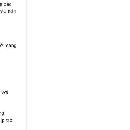
ra các
yếu bán
 mớ mang
 với
ng
ịp trở